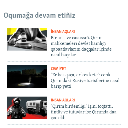
Oqumağa devam etiñiz
İNSAN AQLARI
Bir an – ve casussıñ. Qırım
mahkemeleri devlet hainligi
qabaatlavlarını daqqalar içinde
nasıl baqalar
CEMİYET
"Er kes qaça, er kes kete": cenk
Qırımdaki Rusiye turistlerine nasıl
barıp yetti
İNSAN AQLARI
"Qırım birdemligi" işini toqtattı,
tintüv ve tutuvlar ise Qırımda daa
çoq oldı