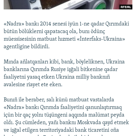
Русский
Українською
«Nadra» bankı 2014 senesi iyün 1-ne qadar Qırımdaki
bütün bölüklerni qapatacaq ola, bunı ödünç
QOŞULIÑIZ!
müessisesinin matbuat hızmeti «İnterfaks-Ukraina»
agentligine bildirdi.
Mında añlatqanları kibi, bank, böyleliknen, Ukraina
RFE/RS bütün saytları
banklarına Qırımda Rusiye işğali bitkenine qadar
faaliyetni yasaq etken Ukraina milliy banknıñ
avalesine riayet ete eken.
Bunıñ ile beraber, salı künü matbuat vastalarda
«Nadra» bankı Qırımda faaliyetini qanunlaştırmaq
içün bir qaç yolnı tüşüngeni aqqında malümat peyda
oldı. Şu cümleden, yañı banknı Moskvada qayd etmek
ve işğal etilgen territoriyadaki bank ticaretini oña