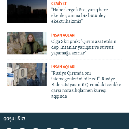
CEMİYET
"Haberlerge köre, yarıq bere
ekenler, amma biz bütünley
ekektriksizmiz"
İNSAN AQLARI
Olğa Skrıpnık: "Qırım azat etilsin
dep, insanlar yarıqsız ve suvsuz
yaşamağa azırlar"
İNSAN AQLARI
"Rusiye Qırımda onı
istemegenlerini bile edi". Rusiye
Federatsiyasınıñ Qırımdaki cenkke
qarşı narazılıqlarnen küreşi
aqqında
QOŞULIÑIZ!