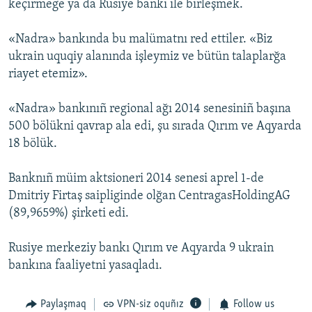
keçirmege ya da Rusiye bankı ile birleşmek.
«Nadra» bankında bu malümatnı red ettiler. «Biz
ukrain uquqiy alanında işleymiz ve bütün talaplarğa
riayet etemiz».
«Nadra» bankınıñ regional ağı 2014 senesiniñ başına
500 bölükni qavrap ala edi, şu sırada Qırım ve Aqyarda
18 bölük.
Banknıñ müim aktsioneri 2014 senesi aprel 1-de
Dmitriy Firtaş saipliginde olğan CentragasHoldingAG
(89,9659%) şirketi edi.
Rusiye merkeziy bankı Qırım ve Aqyarda 9 ukrain
bankına faaliyetni yasaqladı.
Paylaşmaq
VPN-siz oquñız
Follow us