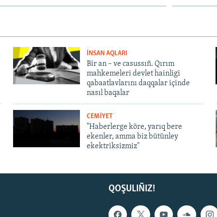
İNSAN AQLARI
Bir an – ve casussıñ. Qırım
mahkemeleri devlet hainligi
qabaatlavlarını daqqalar içinde
nasıl baqalar
CEMİYET
"Haberlerge köre, yarıq bere
ekenler, amma biz bütünley
ekektriksizmiz"
QOŞULIÑIZ!