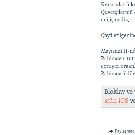
Krasnodar ülk
Quvetçilerniñ 
deñişmedi», – 
Qayd etilgenin
Mayısnıñ 11-nd
Rahimovnı tutq
qoruyıcı organl
Rahimov öldüri
Bloklav ve
içün
iOS
v
Paylaşmaq