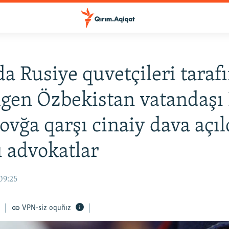
a Rusiye quvetçileri taraf
lgen Özbekistan vatandaşı
vğa qarşı cinaiy dava açıl
ı advokatlar
09:25
VPN-siz oquñız