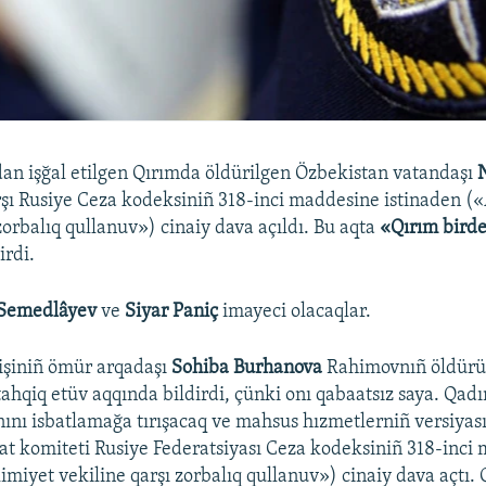
dan işğal etilgen Qırımda öldürilgen Özbekistan vatandaşı
şı Rusiye Ceza kodeksiniñ 318-inci maddesine istinaden (
zorbalıq qullanuv») cinaiy dava açıldı. Bu aqta
«Qırım bird
irdi.
Semedlâyev
ve
Siyar Paniç
imayeci olacaqlar.
işiniñ ömür arqadaşı
Sohiba Burhanova
Rahimovnıñ öldürü
hqiq etüv aqqında bildirdi, çünki onı qabaatsız saya. Qadı
nını isbatlamağa tırışacaq ve mahsus hızmetlerniñ versiyası
qat komiteti Rusiye Federatsiyası Ceza kodeksiniñ 318-inci
imiyet vekiline qarşı zorbalıq qullanuv») cinaiy dava açtı.