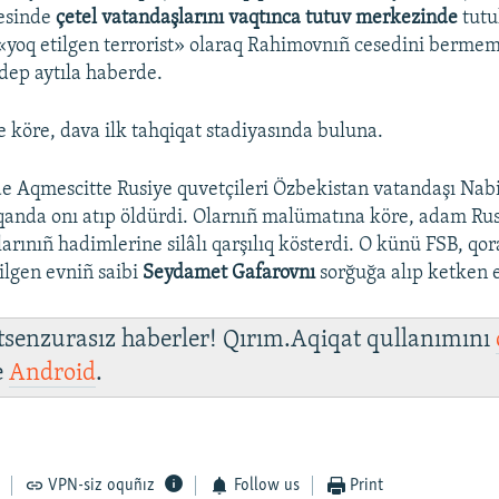
esinde
çetel vatandaşlarını vaqtınca tutuv merkezinde
tutu
«yoq etilgen terrorist» olaraq Rahimovnıñ cesedini bermem
dep aytıla haberde.
e köre, dava ilk tahqiqat stadiyasında buluna.
e Aqmescitte Rusiye quvetçileri Özbekistan vatandaşı Nab
anda onı atıp öldürdi. Olarnıñ malümatına köre, adam Ru
arınıñ hadimlerine silâlı qarşılıq kösterdi. O künü FSB, qor
lgen evniñ saibi
Seydamet Gafarovnı
sorğuğa alıp ketken 
 tsenzurasız haberler! Qırım.Aqiqat qullanımını
e
Android
.
VPN-siz oquñız
Follow us
Print