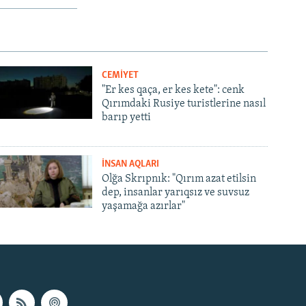
CEMİYET
"Er kes qaça, er kes kete": cenk
Qırımdaki Rusiye turistlerine nasıl
barıp yetti
İNSAN AQLARI
Olğa Skrıpnık: "Qırım azat etilsin
dep, insanlar yarıqsız ve suvsuz
yaşamağa azırlar"