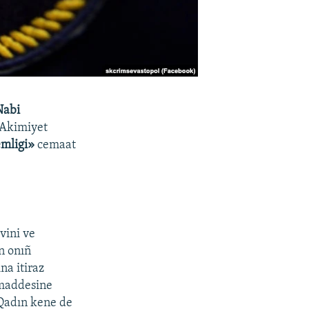
Nabi
«Akimiyet
emligi»
cemaat
vini ve
n onıñ
na itiraz
 maddesine
 Qadın kene de