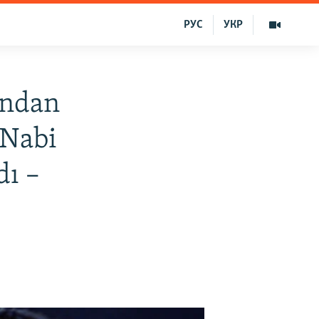
РУС
УКР
ından
 Nabi
dı –