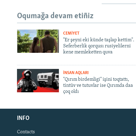
Oqumağa devam etiñiz
CEMİYET
"Er şeyni eki künde taşlap kettim".
Seferberlik qorqusı rusiyelilerni
kene memleketten quva
İNSAN AQLARI
"Qırım birdemligi" işini toqtattı,
tintüv ve tutuvlar ise Qırımda daa
çoq oldı
Русский
INFO
Українською
Contacts
QOŞULIÑIZ!