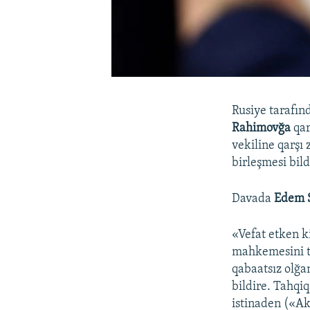
Rusiye tarafın
Rahimovğa
qar
vekiline qarşı 
birleşmesi bild
Davada
Edem 
«Vefat etken k
mahkemesini ta
qabaatsız olğa
bildire. Tahqi
istinaden («Ak