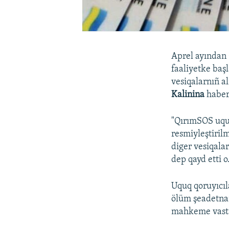
Aprel ayından
faaliyetke baş
vesiqalarnıñ a
Kalinina
haber 
"QırımSOS uquq
resmiyleştirilm
diger vesiqala
dep qayd etti o
Uquq qoruyıcıl
ölüm şeadetnam
mahkeme vastas