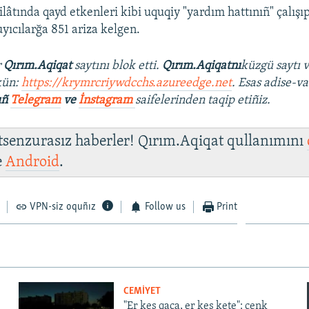
lâtında qayd etkenleri kibi uquqiy "yardım hattınıñ" çalış
yıcılarğa 851 ariza kelgen.
r
Qırım.Aqiqat
saytını blok etti.
Qırım.Aqiqatnı
küzgü saytı 
kün:
https://krymrcriywdcchs.azureedge.net
. Esas adise-va
ıñ
Telegram
ve
İnstagram
saifelerinden taqip etiñiz.
 tsenzurasız haberler! Qırım.Aqiqat qullanımını
e
Android
.
VPN-siz oquñız
Follow us
Print
CEMİYET
"Er kes qaça, er kes kete": cenk