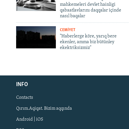
mahkemeleri devlet hainligi
qabaatlavlarını daqqalar içinde
nasıl baqalar
CEMİYET
"Haberlerge köre, yarıq bere
ekenler, amma biz bütünley
ekektriksizmiz"
Русский
INFO
Українською
Contacts
QOŞULIÑIZ!
Qırım.Aqiqat. Bizim aqqında
Android | iOS