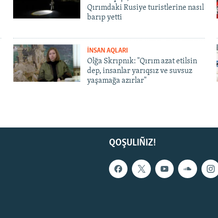
Qırımdaki Rusiye turistlerine nasıl
barıp yetti
İNSAN AQLARI
Olğa Skrıpnık: "Qırım azat etilsin
dep, insanlar yarıqsız ve suvsuz
yaşamağa azırlar"
QOŞULIÑIZ!