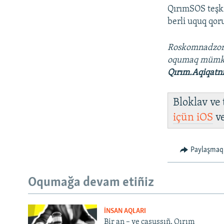
QırımSOS teşki
berli uquq qoru
Roskomnadzo
oqumaq müm
Qırım.Aqiqatn
Bloklav ve
içün
iOS
v
Paylaşmaq
Oqumağa devam etiñiz
İNSAN AQLARI
Bir an – ve casussıñ. Qırım