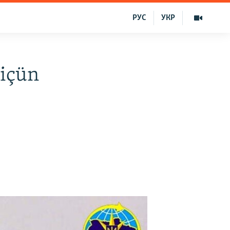
РУС
УКР
 içün