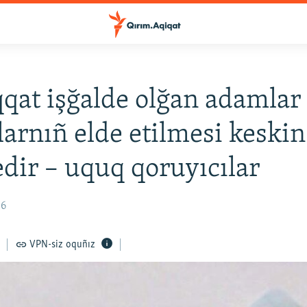
at işğalde olğan adamlar
larnıñ elde etilmesi keskin
dir – uquq qoruyıcılar
36
VPN-siz oquñız