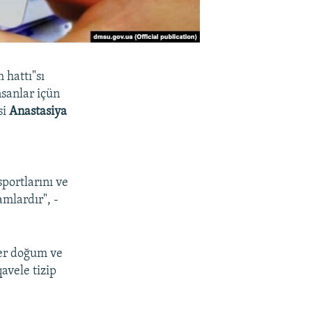
 hattı"sı
nsanlar içün
si
Anastasiya
sportlarını ve
mlardır", -
ler doğum ve
avele tizip