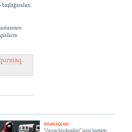
ıp başlağandan
vastasınen
qialarnı
qurmaq
İNSAN AQLARI
"Qırım birdemligi" işini toqtattı,