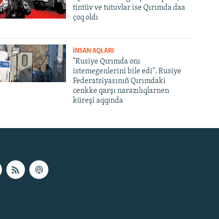
tintüv ve tutuvlar ise Qırımda daa
çoq oldı
İNSAN AQLARI
"Rusiye Qırımda onı
istemegenlerini bile edi". Rusiye
Federatsiyasınıñ Qırımdaki
cenkke qarşı narazılıqlarnen
küreşi aqqında