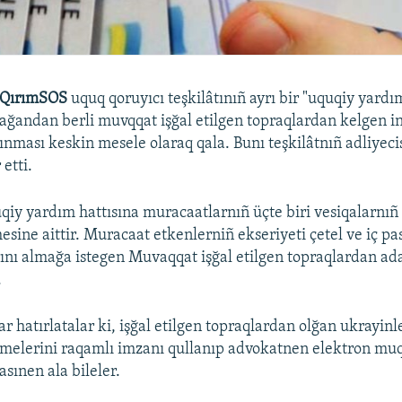
QırımSOS
uquq qoruyıcı teşkilâtınıñ ayrı bir "uquqiy yardım
lağandan berli muvqqat işğal etilgen topraqlardan kelgen i
lınması keskin mesele olaraq qala. Bunı teşkilâtnıñ adliyeci
etti.
iy yardım hattısına muracaatlarnıñ üçte biri vesiqalarnıñ
esine aittir. Muracaat etkenlerniñ ekseriyeti çetel ve iç pa
rını almağa istegen Muvaqqat işğal etilgen topraqlardan ada
.
ar hatırlatalar ki, işğal etilgen topraqlardan olğan ukrayin
elerini raqamlı imzanı qullanıp advokatnen elektron muq
ınen ala bileler.