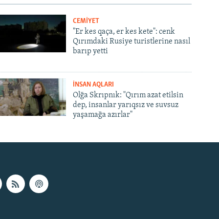
CEMİYET
"Er kes qaça, er kes kete": cenk
Qırımdaki Rusiye turistlerine nasıl
barıp yetti
İNSAN AQLARI
Olğa Skrıpnık: "Qırım azat etilsin
dep, insanlar yarıqsız ve suvsuz
yaşamağa azırlar"