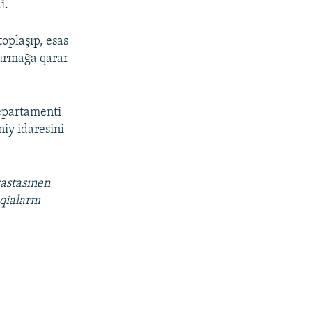
i.
oplaşıp, esas
urmağa qarar
departamenti
iy idaresini
vastasınen
qialarnı