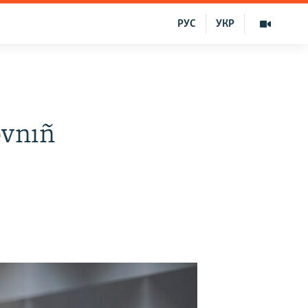
РУС
УКР
ovnıñ