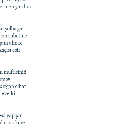
lerinen yardım
.
ñ yolbaşçısı
inen subetine
tiqam almaq
şçısı esir
m müftisiniñ
temov
dırğan cihat
 evelki
resi yapqan
nlarına köre