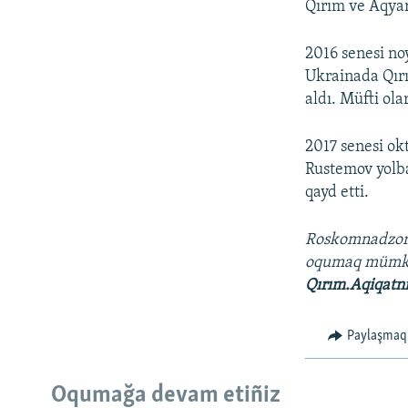
Qırım ve Aqyar
2016 senesi no
Ukrainada Qır
aldı. Müfti ola
2017 senesi ok
Rustemov yolba
qayd etti.
Roskomnadzo
oqumaq müm
Qırım.Aqiqatn
Paylaşmaq
Oqumağa devam etiñiz