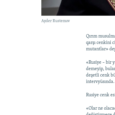
Ayder Rustemov
Qırım musulman
qarşı cenkini 
mutantlar» dep
«Rusiye – bir 
demeyip, bular
deşetli cenk b
intervyüsında.
Rusiye cenk es
«Olar ne olaca
deñiştirmege d