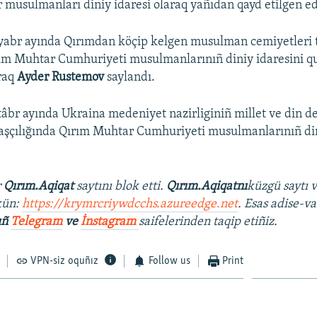
 musulmanları diniy idaresi olaraq yañıdan qayd etilgen ed
yabr ayında Qırımdan köçip kelgen musulman cemiyetleri t
ım Muhtar Cumhuriyeti musulmanlarınıñ diniy idaresini q
raq
Ayder Rustemov
saylandı.
tâbr ayında Ukraina medeniyet nazirliginiñ millet ve din 
şçılığında Qırım Muhtar Cumhuriyeti musulmanlarınıñ din
r
Qırım.Aqiqat
saytını blok etti.
Qırım.Aqiqatnı
küzgü saytı 
kün:
https://krymrcriywdcchs.azureedge.net
. Esas adise-va
ıñ
Telegram
ve
İnstagram
saifelerinden taqip etiñiz.
VPN-siz oquñız
Follow us
Print