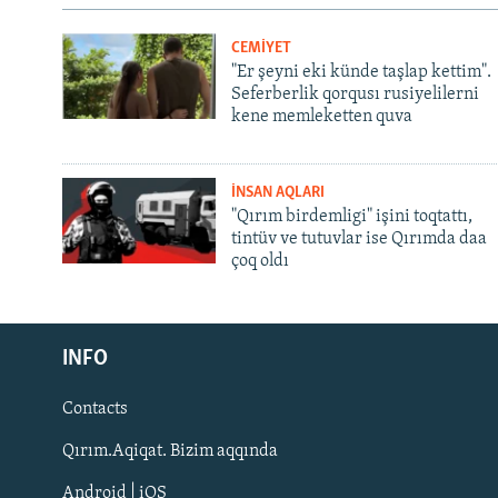
CEMİYET
"Er şeyni eki künde taşlap kettim".
Seferberlik qorqusı rusiyelilerni
kene memleketten quva
İNSAN AQLARI
"Qırım birdemligi" işini toqtattı,
tintüv ve tutuvlar ise Qırımda daa
çoq oldı
Русский
INFO
Українською
Contacts
QOŞULIÑIZ!
Qırım.Aqiqat. Bizim aqqında
Android | iOS