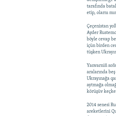
tarafında bata
etip, olarnı mı
Çeçenistan yol
Ayder Rustemov
böyle cevap be
içün birden ce
tüşken Ukrayın
Yanvarniñ soñu
aralarında beş
Ukrayınağa qar
aytmağa olmağa
körüşüv keçken
2014 senesi Ru
areketlerini Q