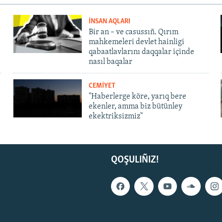
İNSAN AQLARI
Bir an – ve casussıñ. Qırım
mahkemeleri devlet hainligi
qabaatlavlarını daqqalar içinde
nasıl baqalar
CEMİYET
"Haberlerge köre, yarıq bere
ekenler, amma biz bütünley
ekektriksizmiz"
QOŞULIÑIZ!