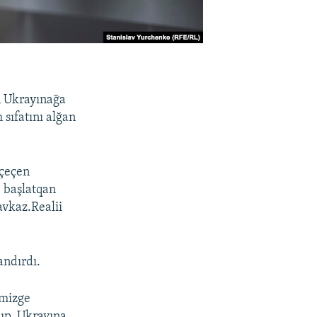
ñ Ukrayınağa
sıfatını alğan
 çeçen
e başlatqan
avkaz.Realii
andırdı.
imizge
ıp, Ukrayına