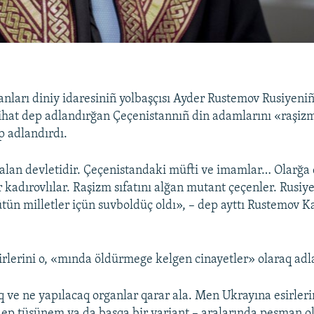
ları diniy idaresiniñ yolbaşçısı Ayder Rustemov Rusiyeni
cihat dep adlandırğan Çeçenistannıñ din adamlarını «raşizm 
 adlandırdı.
yalan devletidir. Çeçenistandaki müfti ve imamlar… Olarğa
 kadırovlılar. Raşizm sıfatını alğan mutant çeçenler. Rusiy
ütün milletler içün suvboldüç oldı», – dep ayttı Rustemov K
irlerini o, «mında öldürmege kelgen cinayetler» olaraq adl
q ve ne yapılacaq organlar qarar ala. Men Ukrayına esirler
ep tüşünem ya da başqa bir variant – aralarında peşman ol