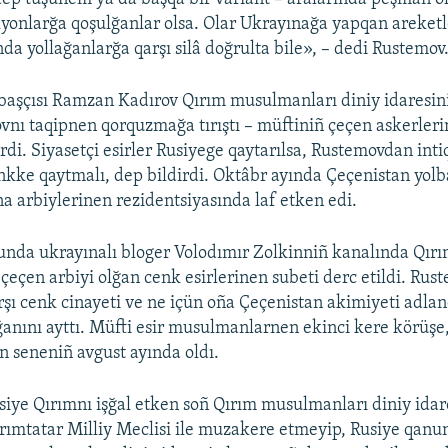
lyonlarğa qoşulğanlar olsa. Olar Ukrayınağa yapqan areket
nda yollağanlarğa qarşı silâ doğrulta bile», – dedi Rustemov
başçısı Ramzan Kadırov Qırım musulmanları diniy idaresini
nı taqipnen qorquzmağa tırıştı – müftiniñ çeçen askerler
rdi. Siyasetçi esirler Rusiyege qaytarılsa, Rustemovdan in
nkke qaytmalı, dep bildirdi. Oktâbr ayında Çeçenistan yolba
a arbiylerinen rezidentsiyasında laf etken edi.
nda ukrayınalı bloger Volodımır Zolkinniñ kanalında Qırı
 çeçen arbiyi olğan cenk esirlerinen subeti derc etildi. Rus
şı cenk cinayeti ve ne içün oña Çeçenistan akimiyeti adlan
nını ayttı. Müfti esir musulmanlarnen ekinci kere körüşe,
 seneniñ avgust ayında oldı.
siye Qırımnı işğal etken soñ Qırım musulmanları diniy ida
ırımtatar Milliy Meclisi ile muzakere etmeyip, Rusiye qanu