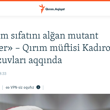
m sıfatını alğan mutant
er» – Qırım müftisi Kadır
uvları aqqında
8:33
VPN-siz oquñız