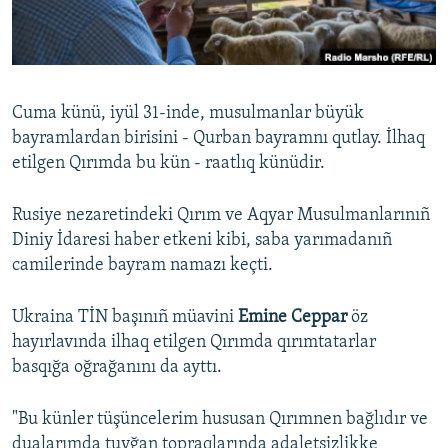
Русский
Українською
Cuma künü, iyül 31-inde, musulmanlar büyük
QOŞULIÑIZ!
bayramlardan birisini - Qurban bayramnı qutlay. İlhaq
etilgen Qırımda bu kün - raatlıq künüdir.
Rusiye nezaretindeki Qırım ve Aqyar Musulmanlarınıñ
RFE/RS bütün saytları
Diniy İdaresi haber etkeni kibi, saba yarımadanıñ
camilerinde bayram namazı keçti.
Ukraina TİN başınıñ müavini
Emine Ceppar
öz
hayırlavında ilhaq etilgen Qırımda qırımtatarlar
basqığa oğrağanını da ayttı.
"Bu künler tüşüncelerim hususan Qırımnen bağlıdır ve
dualarımda tuvğan topraqlarında adaletsizlikke