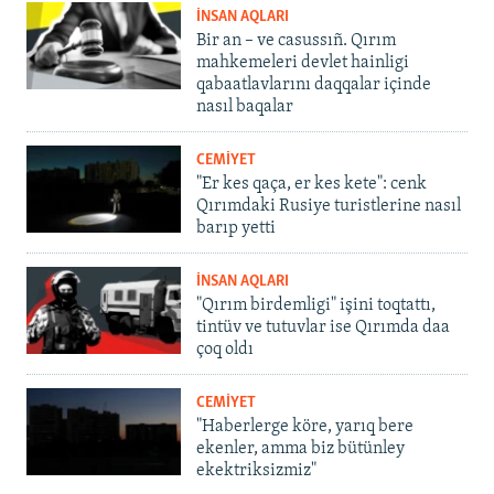
İNSAN AQLARI
Bir an – ve casussıñ. Qırım
mahkemeleri devlet hainligi
qabaatlavlarını daqqalar içinde
nasıl baqalar
CEMİYET
"Er kes qaça, er kes kete": cenk
Qırımdaki Rusiye turistlerine nasıl
barıp yetti
İNSAN AQLARI
"Qırım birdemligi" işini toqtattı,
tintüv ve tutuvlar ise Qırımda daa
çoq oldı
CEMİYET
"Haberlerge köre, yarıq bere
ekenler, amma biz bütünley
ekektriksizmiz"