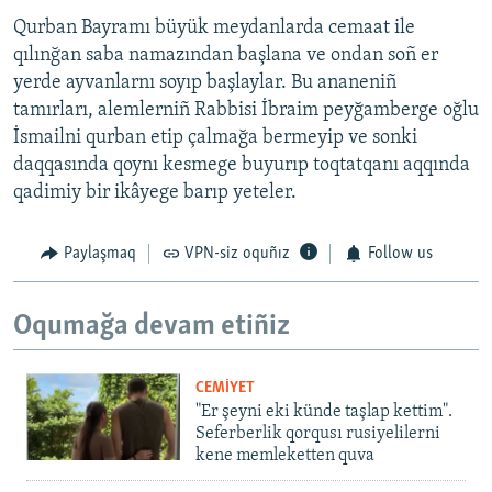
Qurban Bayramı büyük meydanlarda cemaat ile
qılınğan saba namazından başlana ve ondan soñ er
yerde ayvanlarnı soyıp başlaylar. Bu ananeniñ
tamırları, alemlerniñ Rabbisi İbraim peyğamberge oğlu
İsmailni qurban etip çalmağa bermeyip ve sonki
daqqasında qoynı kesmege buyurıp toqtatqanı aqqında
qadimiy bir ikâyege barıp yeteler.
Paylaşmaq
VPN-siz oquñız
Follow us
Oqumağa devam etiñiz
CEMİYET
"Er şeyni eki künde taşlap kettim".
Seferberlik qorqusı rusiyelilerni
kene memleketten quva