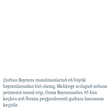
Qurban Bayramı musulmanlarnıñ eñ büyük
bayramlarından biri olaraq, Mekkege acılıqnıñ soñuna
yetmesini temsil etip, Oraza Bayramından 70 kün
keçken soñ İbraim peyğamberniñ qurbanı hatırasına
keçirile.