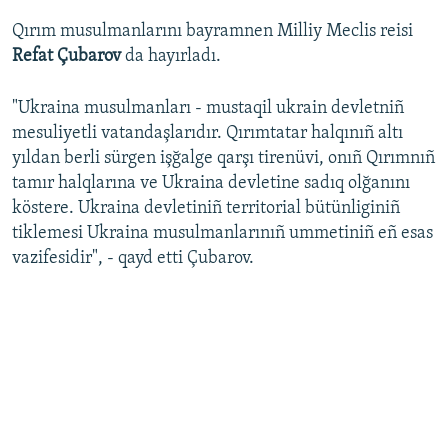
Qırım musulmanlarını bayramnen Milliy Meclis reisi
Refat Çubarov
da hayırladı.
"Ukraina musulmanları - mustaqil ukrain devletniñ
mesuliyetli vatandaşlarıdır. Qırımtatar halqınıñ altı
yıldan berli sürgen işğalge qarşı tirenüvi, onıñ Qırımnıñ
tamır halqlarına ve Ukraina devletine sadıq olğanını
köstere. Ukraina devletiniñ territorial bütünliginiñ
tiklemesi Ukraina musulmanlarınıñ ummetiniñ eñ esas
vazifesidir", - qayd etti Çubarov.