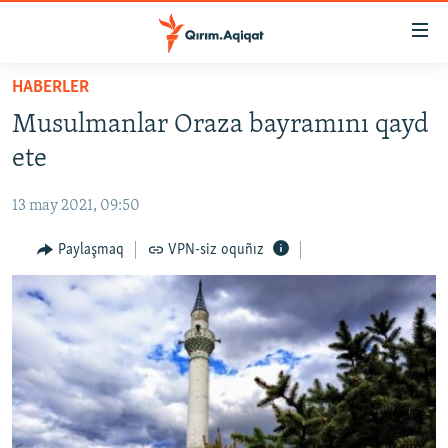
Link
açıqlığı
Esas
HABERLER
mündericege
HABERLER
Musulmanlar Oraza bayramını qayd
qaytmaq
SİYASET
Baş
ete
İQTİSADİYAT
navigatsiyağa
qaytmaq
13 may 2021, 09:50
CEMİYET
Qıdıruvğa
MEDENİYET
Paylaşmaq
VPN-siz oquñız
qaytmaq
İNSAN AQLARI
VİDEO
SÜRET
BLOGLAR
FİKİR