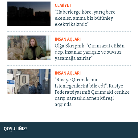
CEMİYET
"Haberlerge köre, yarıq bere
ekenler, amma biz bütünley
ekektriksizmiz"
İNSAN AQLARI
Olğa Skrıpnık: "Qırım azat etilsin
dep, insanlar yarıqsız ve suvsuz
yaşamağa azırlar"
İNSAN AQLARI
"Rusiye Qırımda onı
istemegenlerini bile edi". Rusiye
Federatsiyasınıñ Qırımdaki cenkke
qarşı narazılıqlarnen küreşi
aqqında
QOŞULIÑIZ!