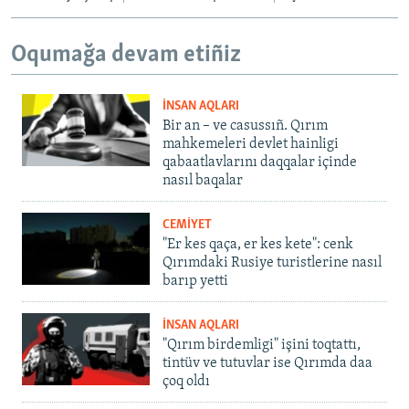
Oqumağa devam etiñiz
İNSAN AQLARI
Bir an – ve casussıñ. Qırım
mahkemeleri devlet hainligi
qabaatlavlarını daqqalar içinde
nasıl baqalar
CEMİYET
"Er kes qaça, er kes kete": cenk
Qırımdaki Rusiye turistlerine nasıl
barıp yetti
İNSAN AQLARI
"Qırım birdemligi" işini toqtattı,
tintüv ve tutuvlar ise Qırımda daa
çoq oldı