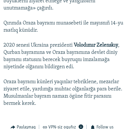
büyüklerni ziyaret etmege ve yañğızoarnı
unutmamağa» çağırdı.
Qırımda Oraza bayramı munasebeti ile mayısnıñ 14-yu
raatlıq künüdir.
2020 senesi Ukraina prezidenti
Volodımır Zelenskıy
,
Qurban bayramına ve Oraza bayramına devlet diniy
bayramı statusını berecek buyruqnı imzalamağa
niyetinde olğanını bildirgen edi.
Oraza bayramı künleri yaqınlar tebriklene, mezarlar
ziyaret etile, yardımğa muhtac olğanlarğa para berile.
Musulmanlar bayram namazı ögüne fitir parasını
bermek kerek.
Paylaşmaq
VPN-siz oquñız
Follow us