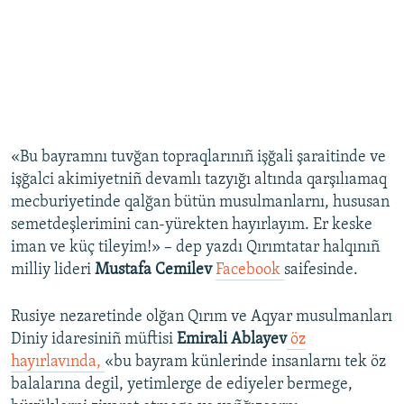
«Bu bayramnı tuvğan topraqlarınıñ işğali şaraitinde ve
işğalci akimiyetniñ devamlı tazyığı altında qarşılıamaq
mecburiyetinde qalğan bütün musulmanlarnı, hususan
semetdeşlerimini can-yürekten hayırlayım. Er keske
iman ve küç tileyim!» – dep yazdı Qırımtatar halqınıñ
milliy lideri
Mustafa Cemilev
Facebook
saifesinde.
Rusiye nezaretinde olğan Qırım ve Aqyar musulmanları
Diniy idaresiniñ müftisi
Emirali Ablayev
öz
hayırlavında,
«​bu bayram künlerinde insanlarnı tek öz
balalarına degil, yetimlerge de ediyeler bermege,