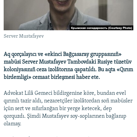
Русский
Українською
Server Mustafayev
QOŞULIÑIZ!
Aq qorçalayıcı ve «ekinci Bağçasaray gruppasınıñ»
mabüsi Server Mustafayev Tambovdaki Rusiye tüzetüv
RFE/RS bütün saytları
koloniyasınıñ ceza izolâtorına qapatıldı. Bu aqta
«
Qırım
birdemligi
»
cemaat birleşmesi haber ete.
Advokat Lilâ Gemeci bildirgenine köre, bundan evel
qırımlı tazir aldı, nezaretçiler izolâtordan soñ mabüsler
içün sert ve sıñırlanğan bir yerge ketecek, dep
qorquzdı. Şimdi Mustafayev soy-soplarınen bağlanıp
olamay.