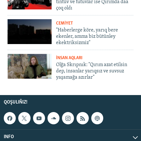
tintüv ve tutuvlar ise Qırımda daa
çoq oldı
CEMİYET
"Haberlerge köre, yarıq bere
ekenler, amma biz bütünley
ekektriksizmiz"
İNSAN AQLARI
Olğa Skrıpnık: "Qırım azat etilsin
dep, insanlar yarıqsız ve suvsuz
yaşamağa azırlar"
QOŞULIÑIZ!
INFO