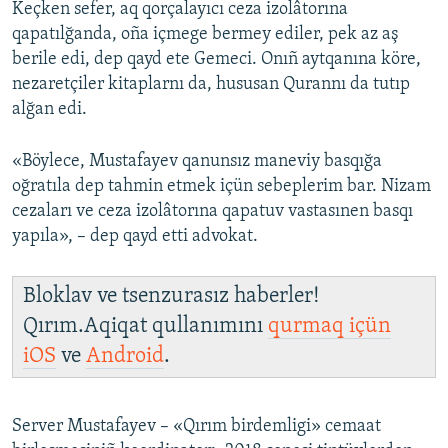
Keçken sefer, aq qorçalayıcı ceza izolâtorına
qapatılğanda, oña içmege bermey ediler, pek az aş
berile edi, dep qayd ete Gemeci. Onıñ aytqanına köre,
nezaretçiler kitaplarnı da, hususan Qurannı da tutıp
alğan edi.
«Böylece, Mustafayev qanunsız maneviy basqığa
oğratıla dep tahmin etmek içün sebeplerim bar. Nizam
cezaları ve ceza izolâtorına qapatuv vastasınen basqı
yapıla», – dep qayd etti advokat.
Bloklav ve tsenzurasız haberler!
Qırım.Aqiqat qullanımını
qurmaq içün
iOS
ve
Android
.
Server Mustafayev – «Qırım birdemligi» cemaat