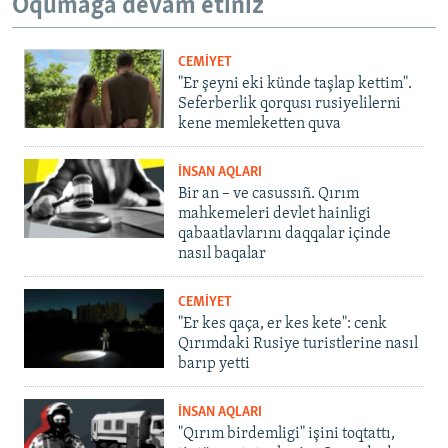
Oqumağa devam etiñiz
CEMİYET
"Er şeyni eki künde taşlap kettim".
Seferberlik qorqusı rusiyelilerni
kene memleketten quva
İNSAN AQLARI
Bir an – ve casussıñ. Qırım
mahkemeleri devlet hainligi
qabaatlavlarını daqqalar içinde
nasıl baqalar
CEMİYET
"Er kes qaça, er kes kete": cenk
Qırımdaki Rusiye turistlerine nasıl
barıp yetti
İNSAN AQLARI
"Qırım birdemligi" işini toqtattı,