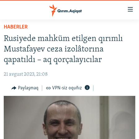
Link
açıqlığı
Esas
HABERLER
mündericege
HABERLER
Rusiyede mahküm etilgen qırımlı
qaytmaq
SİYASET
Baş
Mustafayev ceza izolâtorına
İQTİSADİYAT
navigatsiyağa
qapatıldı – aq qorçalayıcılar
qaytmaq
CEMİYET
Qıdıruvğa
21 avgust 2023, 21:08
MEDENİYET
qaytmaq
Paylaşmaq
VPN-siz oquñız
İNSAN AQLARI
VİDEO
SÜRET
BLOGLAR
FİKİR