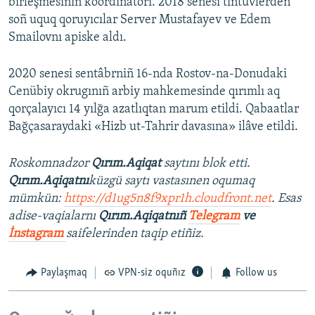
birleşmesiniñ koordinatorı. 2018 senesi tintüvlerden
soñ uquq qoruyıcılar Server Mustafayev ve Edem
Smailovnı apiske aldı.
2020 senesi sentâbrniñ 16-nda Rostov-na-Donudaki
Cenübiy okrugınıñ arbiy mahkemesinde qırımlı aq
qorçalayıcı 14 yılğa azatlıqtan marum etildi. Qabaatlar
Bağçasaraydaki «Hizb ut-Tahrir davasına» ilâve etildi.
Roskomnadzor
Qırım.Aqiqat
saytını blok etti.
Qırım.Aqiqatnı
küzgü saytı vastasınen oqumaq
mümkün:
https://d1ug5n8f9xpr1h.cloudfront.net
. Esas
adise-vaqialarnı
Qırım.Aqiqatnıñ
Telegram
ve
İnstagram
saifelerinden taqip etiñiz.
Paylaşmaq
VPN-siz oquñız
Follow us