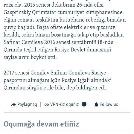
reisi ola. 2015 senesi dekabrniñ 26-nda ofisi
Gasprinskiy Qırımtatar cumhuriyet kütüphanesinde
olğan cemaat teşkilâtını kütüphane reberligi binadan
quvıp başladı. Başta ofiste elektrikler ve qızdıruv
kesildi, soñra binanı boşatmağa talap etip başladılar.
Safinar Cemileva 2016 senesi sentâbrniñ 18-nde
Qırımda teşkil etilgen Rusiye Devlet dumasınıñ
saylavlarını boykot etti.
2017 senesi Cemilev Safinar Cemileva Rusiye
pasportını almağanı içün Rusiye işğali altındaki
Qırımdan sürgün etile bile, dep bildirgen edi.
Paylaşmaq
VPN-siz oquñız
Follow us
Oqumağa devam etiñiz