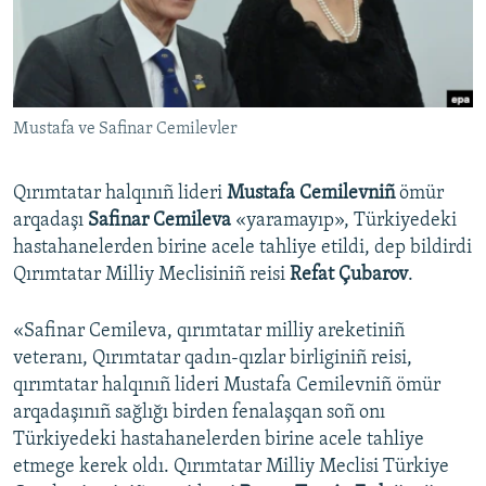
Русский
Українською
Mustafa ve Safinar Cemilevler
QOŞULIÑIZ!
Qırımtatar halqınıñ lideri
Mustafa Cemilevniñ
ömür
arqadaşı
Safinar Cemileva
«yaramayıp», Türkiyedeki
RFE/RS bütün saytları
hastahanelerden birine acele tahliye etildi, dep bildirdi
Qırımtatar Milliy Meclisiniñ reisi
Refat Çubarov
.
«Safinar Cemileva, qırımtatar milliy areketiniñ
veteranı, Qırımtatar qadın-qızlar birliginiñ reisi,
qırımtatar halqınıñ lideri Mustafa Cemilevniñ ömür
arqadaşınıñ sağlığı birden fenalaşqan soñ onı
Türkiyedeki hastahanelerden birine acele tahliye
etmege kerek oldı. Qırımtatar Milliy Meclisi Türkiye