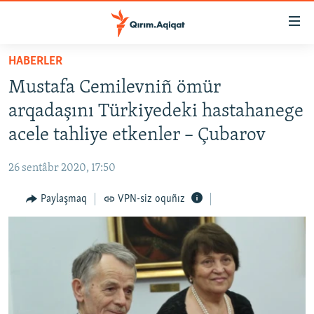
Link
açıqlığı
Esas
HABERLER
mündericege
HABERLER
Mustafa Cemilevniñ ömür
qaytmaq
SİYASET
Baş
arqadaşını Türkiyedeki hastahanege
İQTİSADİYAT
navigatsiyağa
acele tahliye etkenler – Çubarov
qaytmaq
CEMİYET
Qıdıruvğa
26 sentâbr 2020, 17:50
MEDENİYET
qaytmaq
Paylaşmaq
VPN-siz oquñız
İNSAN AQLARI
VİDEO
SÜRET
BLOGLAR
FİKİR