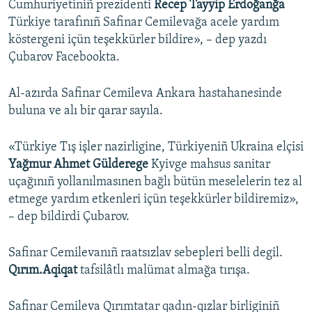
Cumhuriyetiniñ prezidenti
Recep Tayyip Erdoğanğa
Türkiye tarafınıñ Safinar Cemilevağa acele yardım
köstergeni içün teşekkürler bildire», – dep yazdı
Çubarov Facebookta.
Al-azırda Safinar Cemileva Ankara hastahanesinde
buluna ve alı bir qarar sayıla.
«Türkiye Tış işler nazirligine, Türkiyeniñ Ukraina elçisi
Yağmur Ahmet Gülderege
Kyivge mahsus sanitar
uçağınıñ yollanılmasınen bağlı bütün meselelerin tez al
etmege yardım etkenleri içün teşekkürler bildiremiz»,
– dep bildirdi Çubarov.
Safinar Cemilevanıñ raatsızlav sebepleri belli degil.
Qırım.Aqiqat
tafsilâtlı malümat almağa tırışa.
Safinar Cemileva Qırımtatar qadın-qızlar birliginiñ