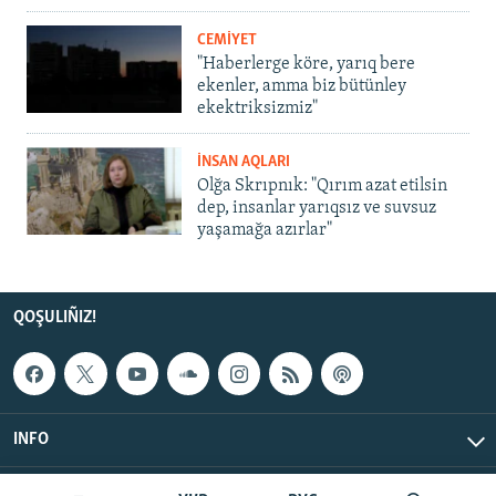
CEMİYET
"Haberlerge köre, yarıq bere
ekenler, amma biz bütünley
ekektriksizmiz"
İNSAN AQLARI
Olğa Skrıpnık: "Qırım azat etilsin
dep, insanlar yarıqsız ve suvsuz
yaşamağa azırlar"
QOŞULIÑIZ!
INFO