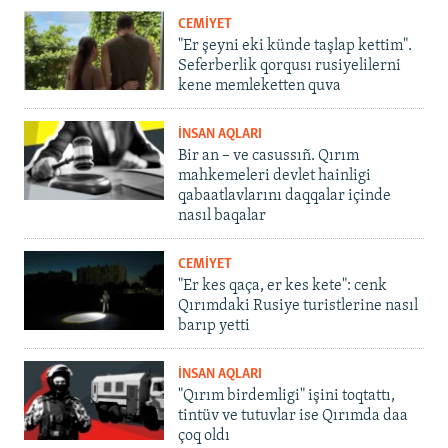
CEMİYET
"Er şeyni eki künde taşlap kettim".
Seferberlik qorqusı rusiyelilerni
kene memleketten quva
İNSAN AQLARI
Bir an – ve casussıñ. Qırım
mahkemeleri devlet hainligi
qabaatlavlarını daqqalar içinde
nasıl baqalar
CEMİYET
"Er kes qaça, er kes kete": cenk
Qırımdaki Rusiye turistlerine nasıl
barıp yetti
İNSAN AQLARI
"Qırım birdemligi" işini toqtattı,
tintüv ve tutuvlar ise Qırımda daa
çoq oldı