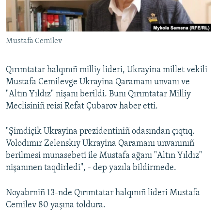
Русский
Українською
Mustafa Cemilev
QOŞULIÑIZ!
Qırımtatar halqınıñ milliy lideri, Ukrayina millet vekili
Mustafa Cemilevge Ukrayina Qaramanı unvanı ve
"Altın Yıldız" nişanı berildi. Bunı Qırımtatar Milliy
RFE/RS bütün saytları
Meclisiniñ reisi Refat Çubarov haber etti.
"Şimdiçik Ukrayina prezidentiniñ odasından çıqtıq.
Volodımır Zelenskıy Ukrayina Qaramanı unvanınıñ
berilmesi munasebeti ile Mustafa ağanı "Altın Yıldız"
nişanınen taqdirledi", - dep yazıla bildirmede.
Noyabrniñ 13-nde Qırımtatar halqınıñ lideri Mustafa
Cemilev 80 yaşına toldura.