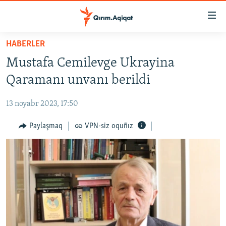
Link
açıqlığı
Esas
HABERLER
mündericege
HABERLER
Mustafa Cemilevge Ukrayina
qaytmaq
SİYASET
Baş
Qaramanı unvanı berildi
İQTİSADİYAT
navigatsiyağa
qaytmaq
13 noyabr 2023, 17:50
CEMİYET
Qıdıruvğa
MEDENİYET
Paylaşmaq
VPN-siz oquñız
qaytmaq
İNSAN AQLARI
VİDEO
SÜRET
BLOGLAR
FİKİR