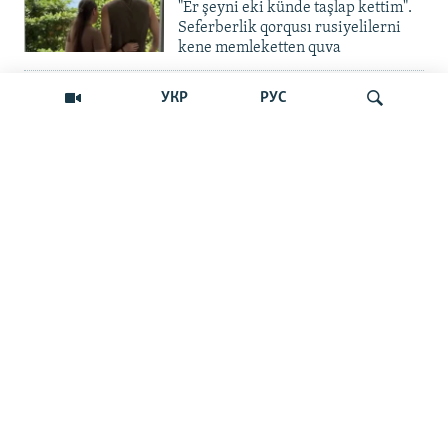
"Er şeyni eki künde taşlap kettim".
Seferberlik qorqusı rusiyelilerni
kene memleketten quva
İNSAN AQLARI
УКР
РУС
Bir an – ve casussıñ. Qırım
mahkemeleri devlet hainligi
qabaatlavlarını daqqalar içinde
nasıl baqalar
Qıdırmaq
CEMİYET
"Er kes qaça, er kes kete": cenk
Qırımdaki Rusiye turistlerine nasıl
barıp yetti
İNSAN AQLARI
"Qırım birdemligi" işini toqtattı,
tintüv ve tutuvlar ise Qırımda daa
çoq oldı
CEMİYET