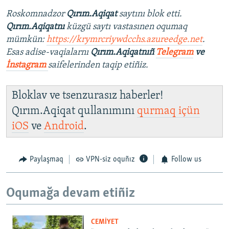
Roskomnadzor
Qırım.Aqiqat
saytını blok etti.
Qırım.Aqiqatnı
küzgü saytı vastasınen oqumaq
mümkün:
https://krymrcriywdcchs.azureedge.net
.
Esas adise-vaqialarnı
Qırım.Aqiqatnıñ
Telegram
ve
İnstagram
saifelerinden taqip etiñiz.
Bloklav ve tsenzurasız haberler!
Qırım.Aqiqat qullanımını
qurmaq içün
iOS
ve
Android
.
Paylaşmaq
VPN-siz oquñız
Follow us
Oqumağa devam etiñiz
CEMİYET