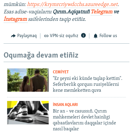
mümkün:
https://krymrcriywdcchs.azureedge.net
.
Esas adise-vaqialarnı
Qırım.Aqiqatnıñ
Telegram
ve
İnstagram
saifelerinden taqip etiñiz.
Paylaşmaq
VPN-siz oquñız
Follow us
Oqumağa devam etiñiz
CEMİYET
"Er şeyni eki künde taşlap kettim".
Seferberlik qorqusı rusiyelilerni
kene memleketten quva
İNSAN AQLARI
Bir an – ve casussıñ. Qırım
mahkemeleri devlet hainligi
qabaatlavlarını daqqalar içinde
nasıl baqalar