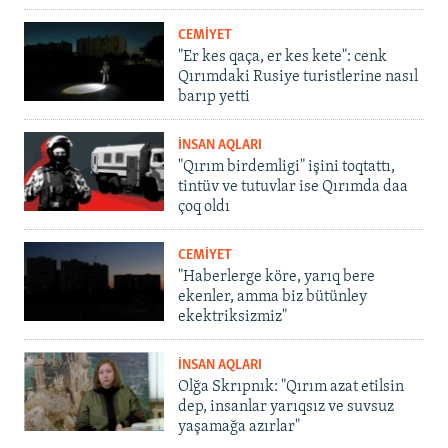
CEMİYET
"Er kes qaça, er kes kete": cenk
Qırımdaki Rusiye turistlerine nasıl
barıp yetti
İNSAN AQLARI
"Qırım birdemligi" işini toqtattı,
tintüv ve tutuvlar ise Qırımda daa
çoq oldı
CEMİYET
"Haberlerge köre, yarıq bere
ekenler, amma biz bütünley
ekektriksizmiz"
İNSAN AQLARI
Olğa Skrıpnık: "Qırım azat etilsin
dep, insanlar yarıqsız ve suvsuz
yaşamağa azırlar"