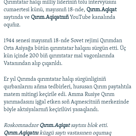
Qırımtatar halqı milliy lideriniñ tolu intervyüsını
cumaertesi künü, mayısnıñ 18-nde,
Qırım.Aqiqat
saytında ve
Qırım.Aqiqatnıñ
YouTube kanalında
oquñız.
1944 senesi mayısnıñ 18-nde Sovet rejimi Qırımdan
Orta Asiyağa bütün qırımtatar halqını sürgün etti. Üç
kün içinde 200 biñ qırımtatar mal vagonlarında
Vatanından alıp çıqarıldı.
Er yıl Qırımda qırımtatar halqı sürgünliginiñ
qurbanlarını añma tedbirleri, hususan Qırım paytahtıla
matem mitingi keçirile edi. Amma Rusiye Qırım
yarımadasını işğal etken soñ Aqmescitniñ merkezinde
böyle aktsiyalarnıñ keçirilüvi yasaqlandı.
Roskomnadzor
Qırım.Aqiqat
saytını blok etti.
Qırım.Aqiqatnı
küzgü saytı vastasınen oqumaq