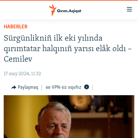
Link
açıqlığı
Esas
HABERLER
mündericege
HABERLER
Sürgünlikniñ ilk eki yılında
qaytmaq
SİYASET
Baş
qırımtatar halqınıñ yarısı elâk oldı –
İQTİSADİYAT
navigatsiyağa
Cemilev
qaytmaq
CEMİYET
Qıdıruvğa
17 may 2024, 11:32
MEDENİYET
qaytmaq
Paylaşmaq
VPN-siz oquñız
İNSAN AQLARI
VİDEO
SÜRET
BLOGLAR
FİKİR