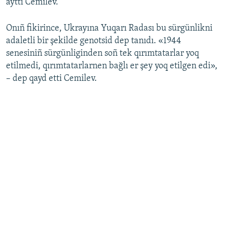
ayttı Cemilev.
Onıñ fikirince, Ukrayına Yuqarı Radası bu sürgünlikni
adaletli bir şekilde genotsid dep tanıdı. «1944
senesiniñ sürgünliginden soñ tek qırımtatarlar yoq
etilmedi, qırımtatarlarnen bağlı er şey yoq etilgen edi»,
– dep qayd etti Cemilev.