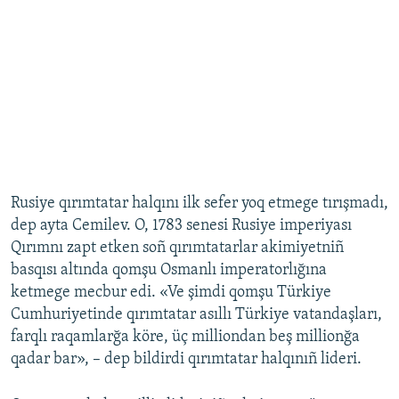
Rusiye qırımtatar halqını ilk sefer yoq etmege tırışmadı,
dep ayta Cemilev. O, 1783 senesi Rusiye imperiyası
Qırımnı zapt etken soñ qırımtatarlar akimiyetniñ
basqısı altında qomşu Osmanlı imperatorlığına
ketmege mecbur edi. «Ve şimdi qomşu Türkiye
Cumhuriyetinde qırımtatar asıllı Türkiye vatandaşları,
farqlı raqamlarğa köre, üç milliondan beş millionğa
qadar bar», – dep bildirdi qırımtatar halqınıñ lideri.