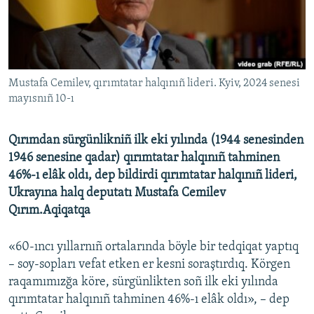
Русский
Українською
Mustafa Cemilev, qırımtatar halqınıñ lideri. Kyiv, 2024 senesi
QOŞULIÑIZ!
mayısnıñ 10-ı
Qırımdan sürgünlikniñ ilk eki yılında (1944 senesinden
RFE/RS bütün saytları
1946 senesine qadar) qırımtatar halqınıñ tahminen
46%-ı elâk oldı, dep bildirdi qırımtatar halqınıñ lideri,
Ukrayına halq deputatı Mustafa Cemilev
Qırım.Aqiqatqa
«60-ıncı yıllarnıñ ortalarında böyle bir tedqiqat yaptıq
– soy-sopları vefat etken er kesni soraştırdıq. Körgen
raqamımızğa köre, sürgünlikten soñ ilk eki yılında
qırımtatar halqınıñ tahminen 46%-ı elâk oldı», – dep