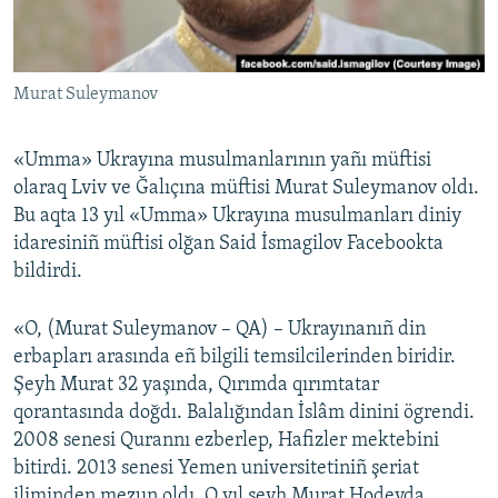
Русский
Українською
Murat Suleymanov
QOŞULIÑIZ!
«Umma» Ukrayına musulmanlarının yañı müftisi
olaraq Lviv ve Ğalıçına müftisi Murat Suleymanov oldı.
Bu aqta 13 yıl «Umma» Ukrayına musulmanları diniy
RFE/RS bütün saytları
idaresiniñ müftisi olğan Said İsmagilov Facebookta
bildirdi.
«O, (Murat Suleymanov – QA) – Ukrayınanıñ din
erbapları arasında eñ bilgili temsilcilerinden biridir.
Şeyh Murat 32 yaşında, Qırımda qırımtatar
qorantasında doğdı. Balalığından İslâm dinini ögrendi.
2008 senesi Qurannı ezberlep, Hafizler mektebini
bitirdi. 2013 senesi Yemen universitetiniñ şeriat
iliminden mezun oldı. O yıl şeyh Murat Hodeyda