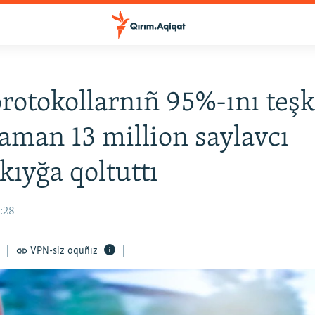
otokollarnıñ 95%-ını teşk
man 13 million saylavcı
kıyğa qoltuttı
0:28
VPN-siz oquñız