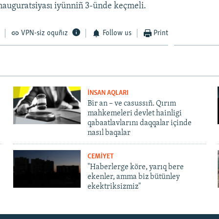
nauguratsiyası iyünniñ 3-ünde keçmeli.
VPN-siz oquñız
Follow us
Print
İNSAN AQLARI
Bir an – ve casussıñ. Qırım
mahkemeleri devlet hainligi
qabaatlavlarını daqqalar içinde
nasıl baqalar
CEMİYET
"Haberlerge köre, yarıq bere
ekenler, amma biz bütünley
ekektriksizmiz"