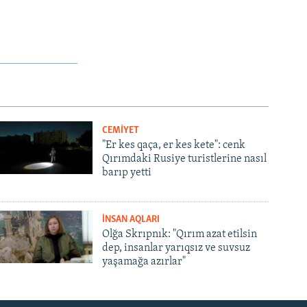
px
width
CEMİYET
"Er kes qaça, er kes kete": cenk
Qırımdaki Rusiye turistlerine nasıl
barıp yetti
İNSAN AQLARI
Olğa Skrıpnık: "Qırım azat etilsin
dep, insanlar yarıqsız ve suvsuz
yaşamağa azırlar"