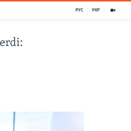
РУС
УКР
erdi: