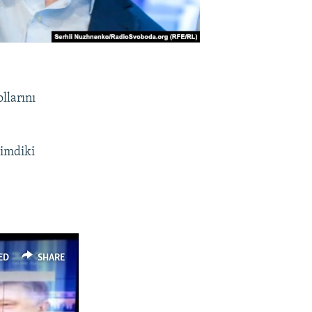
llarını
şimdiki
ED
SHARE