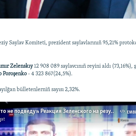
iy Saylav Komiteti, prezident saylavlarınıñ 95,21% protoko
ımır Zelenskıy
12 908 089 saylavcınıñ reyini aldı (73,16%), 
o Poroşenko
- 4 323 867(24,5%).
ayılğan bülletenlerniñ sayısı 2,32%.
«Обещаю, что не подведу». Реакция Зеленского на результаты экзит-пола (видео)
EMB
qat