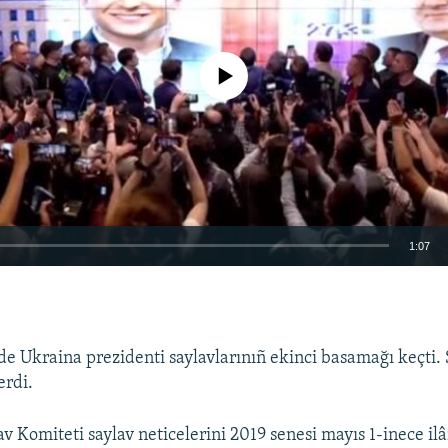
No media source currently available
1:07
EMBED
de Ukraina prezidenti saylavlarınıñ ekinci basamağı keçti. 
erdi.
v Komiteti saylav neticelerini 2019 senesi mayıs 1-inece ilâ