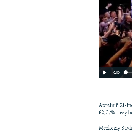
0:00
Aprelniñ 21-in
62,07%-ı rey b
Merkeziy Sayla