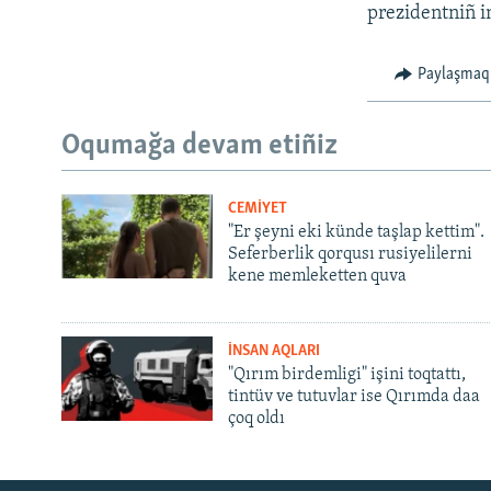
prezidentniñ i
Paylaşmaq
Oqumağa devam etiñiz
CEMİYET
"Er şeyni eki künde taşlap kettim".
Seferberlik qorqusı rusiyelilerni
kene memleketten quva
İNSAN AQLARI
"Qırım birdemligi" işini toqtattı,
tintüv ve tutuvlar ise Qırımda daa
çoq oldı
Русский