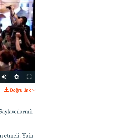
Doğru link
SHARE
Saylavcılarnıñ
n etmeli. Yañı