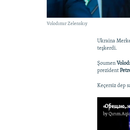
Volodımır Zelenskıy
Ukraina Merkez
teşkerdi.
Şoumen
Volod
prezident
Petr
Keçersiz dep s
by
Qırım.Aqi