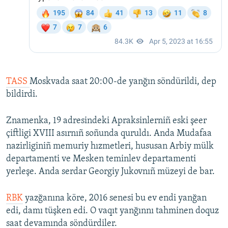
TASS
Moskvada saat 20:00-de yanğın söndürildi, dep
bildirdi.
Znamenka, 19 adresindeki Apraksinlerniñ eski şeer
çiftligi XVIII asırnıñ soñunda quruldı. Anda Mudafaa
nazirliginiñ memuriy hızmetleri, hususan Arbiy mülk
departamenti ve Mesken teminlev departamenti
yerleşe. Anda serdar Georgiy Jukovnıñ müzeyi de bar.
RBK
yazğanına köre, 2016 senesi bu ev endi yanğan
edi, damı tüşken edi. O vaqıt yanğınnı tahminen doquz
saat devamında söndürdiler.