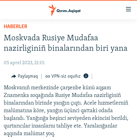
Link
açıqlığı
Esas
HABERLER
mündericege
HABERLER
Moskvada Rusiye Mudafaa
qaytmaq
SİYASET
Baş
nazirliginiñ binalarından biri yana
İQTİSADİYAT
navigatsiyağa
qaytmaq
05 aprel 2023, 21:01
CEMİYET
Qıdıruvğa
MEDENİYET
Paylaşmaq
VPN-siz oquñız
qaytmaq
İNSAN AQLARI
Moskvanıñ merkezinde çarşenbe künü aqşam
Znamenka soqağında Rusiye Mudafaa nazirliginiñ
VİDEO
binalarından birinde yanğın çıqtı. Acele hızmetlerniñ
SÜRET
malümatına köre, yanğın üçünci qattaki odada
başlandı. Yanğınğa beşinci seviyeden ekincisi berildi,
BLOGLAR
qurtarıcılar insanlarnı tahliye ete. Yaralanğanlar
FİKİR
aqqında malümat yoq.