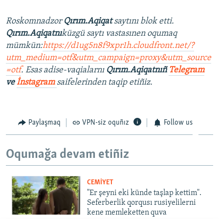
Roskomnadzor
Qırım.Aqiqat
saytını blok etti.
Qırım.Aqiqatnı
küzgü saytı vastasınen oqumaq
mümkün:
https://d1ug5n8f9xpr1h.cloudfront.net/?
utm_medium=otf&utm_campaign=proxy&utm_source
=otf
. Esas adise-vaqialarnı
Qırım.Aqiqatnıñ
Telegram
ve
İnstagram
saifelerinden taqip etiñiz.
Paylaşmaq
VPN-siz oquñız
Follow us
Oqumağa devam etiñiz
CEMİYET
"Er şeyni eki künde taşlap kettim".
Seferberlik qorqusı rusiyelilerni
kene memleketten quva