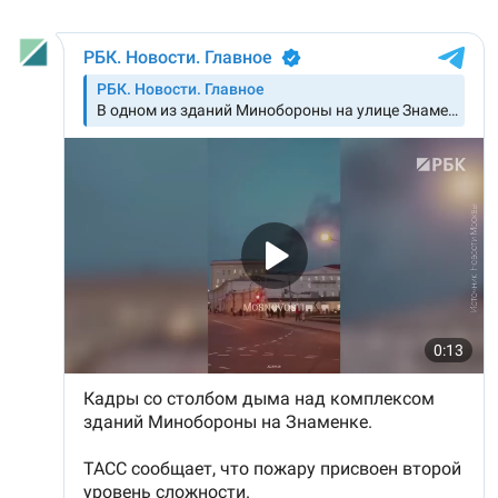
Русский
Українською
QOŞULIÑIZ!
RFE/RS bütün saytları