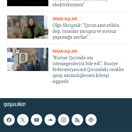
ekektriksizmiz"
İNSAN AQLARI
Olğa Skrıpnık: "Qırım azat etilsin
dep, insanlar yarıqsız ve suvsuz
yaşamağa azırlar"
İNSAN AQLARI
"Rusiye Qırımda onı
istemegenlerini bile edi". Rusiye
Federatsiyasınıñ Qırımdaki cenkke
qarşı narazılıqlarnen küreşi
aqqında
QOŞULIÑIZ!