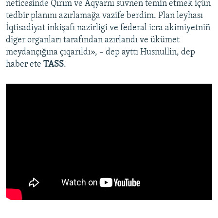
neticesinde Qırım ve Aqyarnı suvnen temin etmek içün
tedbir planını azırlamağa vazife berdim. Plan leyhası
İqtisadiyat inkişafı nazirligi ve federal icra akimiyetniñ
diger organları tarafından azırlandı ve ükümet
meydançığına çıqarıldı», – dep ayttı Husnullin, dep
haber ete
TASS
.