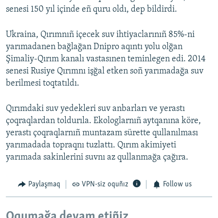
senesi 150 yıl içinde eñ quru oldı, dep bildirdi.
Ukraina, Qırımnıñ içecek suv ihtiyaclarınıñ 85%-ni
yarımadanen bağlağan Dnipro aqıntı yolu olğan
Şimaliy-Qırım kanalı vastasınen teminlegen edi. 2014
senesi Rusiye Qırımnı işğal etken soñ yarımadağa suv
berilmesi toqtatıldı.
Qırımdaki suv yedekleri suv anbarları ve yerastı
çoqraqlardan toldurıla. Ekologlarnıñ aytqanına köre,
yerastı çoqraqlarnıñ muntazam sürette qullanılması
yarımadada topraqnı tuzlattı. Qırım akimiyeti
yarımada sakinlerini suvnı az qullanmağa çağıra.
Paylaşmaq
VPN-siz oquñız
Follow us
Oqumağa devam etiñiz