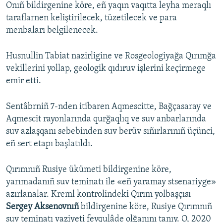
Onıñ bildirgenine köre, eñ yaqın vaqıtta leyha meraqlı
taraflarnen keliştirilecek, tüzetilecek ve para
menbaları belgilenecek.
Husnullin Tabiat nazirligine ve Rosgeologiyağa Qırımğa
vekillerini yollap, geologik qıdıruv işlerini keçirmege
emir etti.
Sentâbrniñ 7-nden itibaren Aqmescitte, Bağçasaray ve
Aqmescit rayonlarında qurğaqlıq ve suv anbarlarında
suv azlaşqanı sebebinden suv berüv sıñırlarınıñ üçünci,
eñ sert etapı başlatıldı.
Qırımnıñ Rusiye ükümeti bildirgenine köre,
yarımadanıñ suv teminatı ile «eñ yaramay stsenariyge»
azırlanalar. Kreml kontrolindeki Qırım yolbaşçısı
Sergey Aksenovnıñ
bildirgenine köre, Rusiye Qırımnıñ
suv teminatı vaziyeti fevqulâde olğanını tanıy. O, 2020