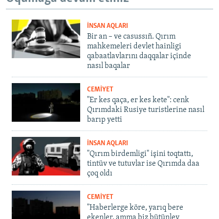
İNSAN AQLARI
Bir an – ve casussıñ. Qırım
mahkemeleri devlet hainligi
qabaatlavlarını daqqalar içinde
nasıl baqalar
CEMİYET
"Er kes qaça, er kes kete": cenk
Qırımdaki Rusiye turistlerine nasıl
barıp yetti
İNSAN AQLARI
"Qırım birdemligi" işini toqtattı,
tintüv ve tutuvlar ise Qırımda daa
çoq oldı
CEMİYET
"Haberlerge köre, yarıq bere
ekenler, amma biz bütünley