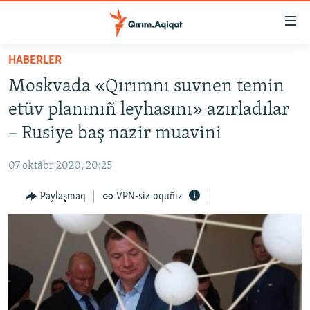
Link
açıqlığı
Esas
HABERLER
mündericege
HABERLER
Moskvada «Qırımnı suvnen temin
qaytmaq
SİYASET
Baş
etüv planınıñ leyhasını» azırladılar
İQTİSADİYAT
navigatsiyağa
– Rusiye baş nazir muavini
qaytmaq
CEMİYET
Qıdıruvğa
07 oktâbr 2020, 20:25
MEDENİYET
qaytmaq
Paylaşmaq
VPN-siz oquñız
İNSAN AQLARI
VİDEO
SÜRET
BLOGLAR
FİKİR