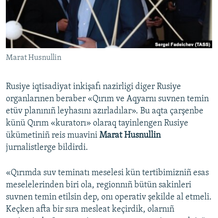
Русский
Українською
Marat Husnullin
QOŞULIÑIZ!
Rusiye iqtisadiyat inkişafı nazirligi diger Rusiye
organlarınen beraber «Qırım ve Aqyarnı suvnen temin
RFE/RS bütün saytları
etüv planınıñ leyhasını azırladılar». Bu aqta çarşenbe
künü Qırım «kuratorı» olaraq tayinlengen Rusiye
ükümetiniñ reis muavini
Marat Husnullin
jurnalistlerge bildirdi.
«Qırımda suv teminatı meselesi kün tertibimizniñ esas
meselelerinden biri ola, regionnıñ bütün sakinleri
suvnen temin etilsin dep, onı operativ şekilde al etmeli.
Keçken afta bir sıra mesleat keçirdik, olarnıñ