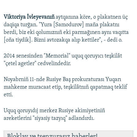
Viktoriya İvleyevanıñ
aytqanına köre, o plakatnen üç
daqiqa turğan. "Yura [Samodurov] maña plakatnı
berdi, biz eki qolumıznıñ eki parmağınen aynı vaqıtta
[oña tiydik]. Bizni avtozakqa alıp kettiler", - dedi o.
2014 senesinden "Memorial" uquq qoruyıcı teşkilât
"çetel agetler" cedvelindedir.
Noyabrniñ 11-nde Rusiye Baş prokuraturası Yuqarı
mahkeme muracaat etip, teşkilâtnıñ qapatmaq teklif
etti.
Uquq qoruyıdıj merkez Rusiye akimiyetiniñ
areketlerini "siyasiy tazyıq" adlandırdı.
Bloklav ve tsenzurasız haberler!