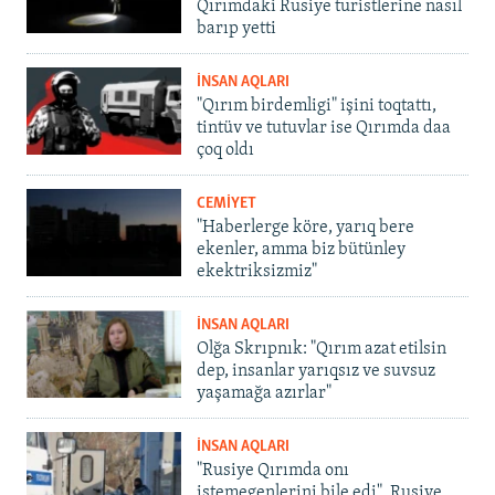
Qırımdaki Rusiye turistlerine nasıl
barıp yetti
İNSAN AQLARI
"Qırım birdemligi" işini toqtattı,
tintüv ve tutuvlar ise Qırımda daa
çoq oldı
CEMİYET
"Haberlerge köre, yarıq bere
ekenler, amma biz bütünley
ekektriksizmiz"
İNSAN AQLARI
Olğa Skrıpnık: "Qırım azat etilsin
dep, insanlar yarıqsız ve suvsuz
yaşamağa azırlar"
İNSAN AQLARI
"Rusiye Qırımda onı
istemegenlerini bile edi". Rusiye