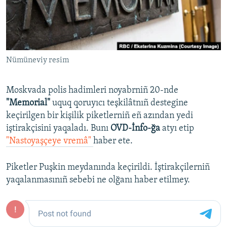
Русский
Українською
Nümüneviy resim
QOŞULIÑIZ!
Moskvada polis hadimleri noyabrniñ 20-nde
"Memorial"
uquq qoruyıcı teşkilâtnıñ destegine
RFE/RS bütün saytları
keçirilgen bir kişilik piketlerniñ eñ azından yedi
iştirakçisini yaqaladı. Bunı
OVD-İnfo-ğa
atyı etip
"Nastoyaşçeye vremâ"
haber ete.
Piketler Puşkin meydanında keçirildi. İştirakçilerniñ
yaqalanmasınıñ sebebi ne olğanı haber etilmey.