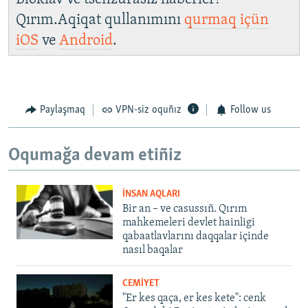
Qırım.Aqiqat qullanımını
qurmaq içün
iOS
ve
Android
.
Paylaşmaq
VPN-siz oquñız
Follow us
Oqumağa devam etiñiz
İNSAN AQLARI
Bir an – ve casussıñ. Qırım
mahkemeleri devlet hainligi
qabaatlavlarını daqqalar içinde
nasıl baqalar
CEMİYET
"Er kes qaça, er kes kete": cenk