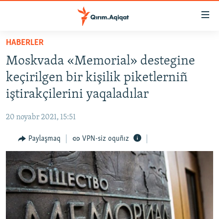
Link
açıqlığı
Esas
HABERLER
mündericege
HABERLER
Moskvada «Memorial» destegine
qaytmaq
SİYASET
Baş
keçirilgen bir kişilik piketlerniñ
İQTİSADİYAT
navigatsiyağa
iştirakçilerini yaqaladılar
qaytmaq
CEMİYET
Qıdıruvğa
20 noyabr 2021, 15:51
MEDENİYET
qaytmaq
Paylaşmaq
VPN-siz oquñız
İNSAN AQLARI
VİDEO
SÜRET
BLOGLAR
FİKİR