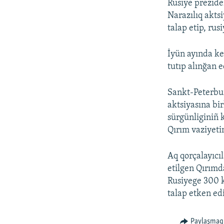
Rusiye prezide
Narazılıq aktsi
talap etip, rus
İyün ayında ke
tutıp alınğan e
Sankt-Peterbu
aktsiyasına bi
sürgünliginiñ k
Qırım vaziyetin
Aq qorçalayıcı
etilgen Qırımda
Rusiyege 300 k
talap etken edi
Paylaşmaq