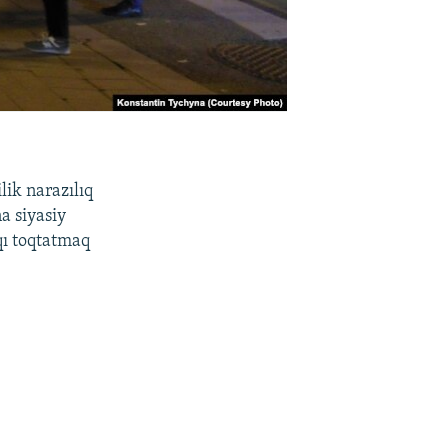
lik narazılıq
a siyasiy
qı toqtatmaq