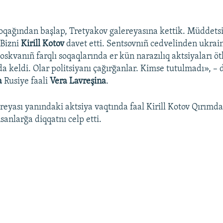
oqağından başlap, Tretyakov galereyasına kettik. Müddetsiz
 Bizni
Kirill Kotov
davet etti. Sentsovnıñ cedvelinden ukrain
oskvanıñ farqlı soqaqlarında er kün narazılıq aktsiyaları öt
a keldi. Olar politsiyanı çağırğanlar. Kimse tutulmadı», – d
a
Rusiye faali
Vera Lavreşina
.
reyası yanındaki aktsiya vaqtında faal Kirill Kotov Qırımd
sanlarğa diqqatnı celp etti.