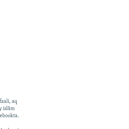
aali, aq
y islâm
cebookta.