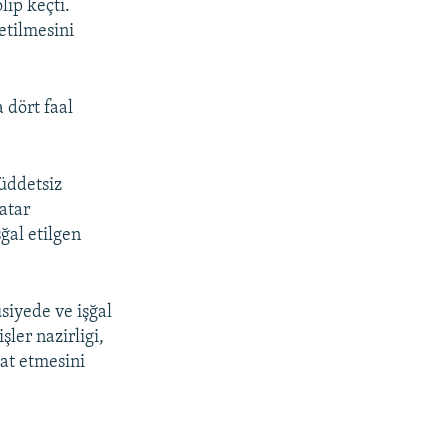
lıp keçti.
 etilmesini
 dört faal
üddetsiz
atar
şğal etilgen
siyede ve işğal
ler nazirligi,
zat etmesini