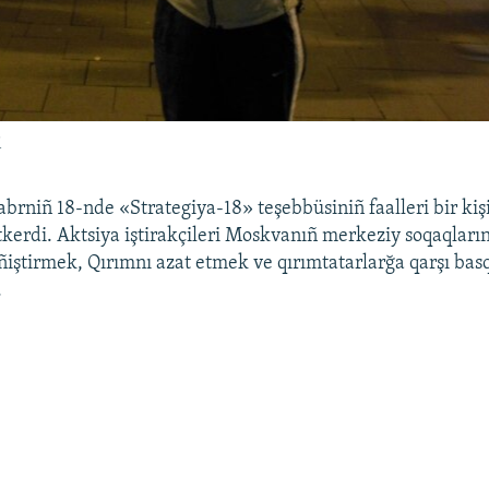
i
rniñ 18-nde «Strategiya-18» teşebbüsiniñ faalleri bir kişi
ötkerdi. Aktsiya iştirakçileri Moskvanıñ merkeziy soqaqların
iştirmek, Qırımnı azat etmek ve qırımtatarlarğa qarşı bas
.