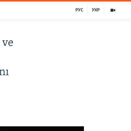
РУС
УКР
 ve
nı