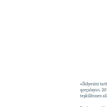
«İkâyesini tar
qorçalayıcı. 2
teşkilâtınen a