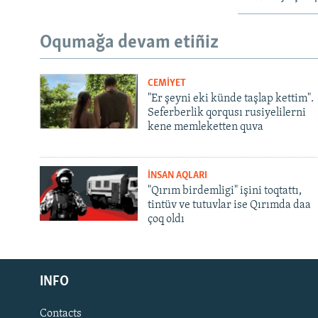
Oqumağa devam etiñiz
CEMİYET
"Er şeyni eki künde taşlap kettim".
Seferberlik qorqusı rusiyelilerni
kene memleketten quva
İNSAN AQLARI
"Qırım birdemligi" işini toqtattı,
tintüv ve tutuvlar ise Qırımda daa
çoq oldı
Русский
INFO
Українською
Contacts