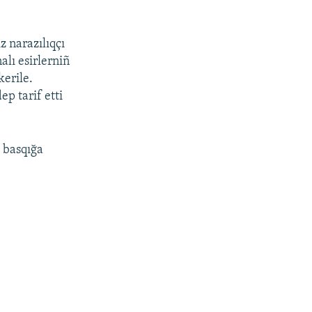
 narazılıqçı
alı esirlerniñ
kerile.
ep tarif etti
a basqığa