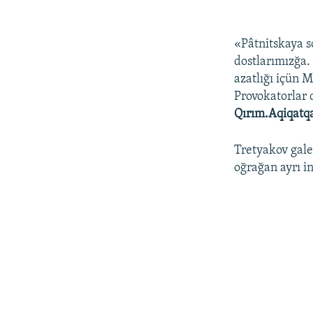
«Pâtnitskaya s
dostlarımızğa.
azatlığı içün M
Provokatorlar d
Qırım.Aqiqatq
Tretyakov gale
oğrağan ayrı in