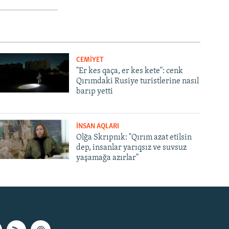
CEMİYET
"Er kes qaça, er kes kete": cenk
Qırımdaki Rusiye turistlerine nasıl
barıp yetti
İNSAN AQLARI
Olğa Skrıpnık: "Qırım azat etilsin
dep, insanlar yarıqsız ve suvsuz
yaşamağa azırlar"