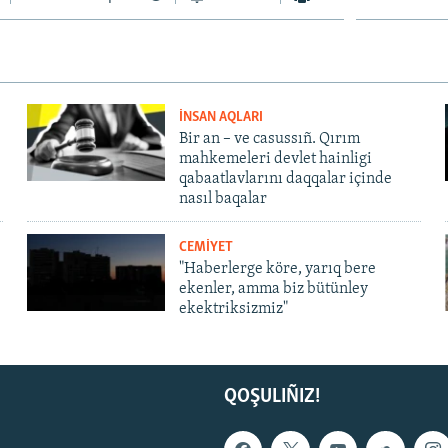
İNSAN AQLARI
Bir an – ve casussıñ. Qırım
mahkemeleri devlet hainligi
qabaatlavlarını daqqalar içinde
nasıl baqalar
CEMİYET
"Haberlerge köre, yarıq bere
ekenler, amma biz bütünley
ekektriksizmiz"
QOŞULIÑIZ!