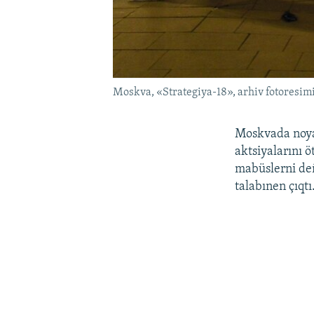
Moskva, «Strategiya-18», arhiv fotoresim
Moskvada noyab
aktsiyalarını 
mabüslerni deñ
talabınen çıqtı