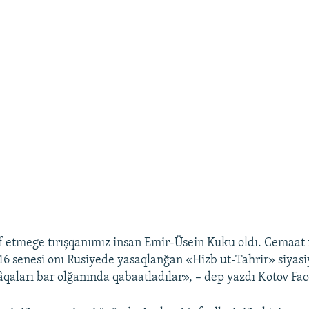
if etmege tırışqanımız insan Emir-Üsein Kuku oldı. Cemaat f
016 senesi onı Rusiyede yasaqlanğan «Hizb ut-Tahrir» siyasi
lâqaları bar olğanında qabaatladılar», – dep yazdı Kotov Fa