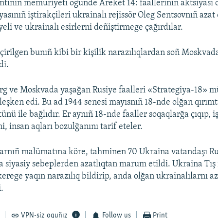
ntiniñ memuriyeti ögünde Areket 14: faalleriniñ aktsiyası o
yasınıñ iştirakçileri ukrainalı rejissör Oleg Sentsovnıñ azat
iyeli ve ukrainalı esirlerni deñiştirmege çağırdılar.
çirilgen bunıñ kibi bir kişilik narazılıqlardan soñ Moskvada
di.
rg ve Moskvada yaşağan Rusiye faalleri «Strategiya-18» m
rleşken edi. Bu ad 1944 senesi mayısnıñ 18-nde olğan qırımt
ünü ile bağlıdır. Er aynıñ 18-nde faaller soqaqlarğa çıqıp, i
i, insan aqları bozulğanını tarif eteler.
larnıñ malümatına köre, tahminen 70 Ukraina vatandaşı Ru
 siyasiy sebeplerden azatlıqtan marum etildi. Ukraina Tış iş
erege yaqın narazılıq bildirip, anda olğan ukrainalılarnı a
.
VPN-siz oquñız
Follow us
Print