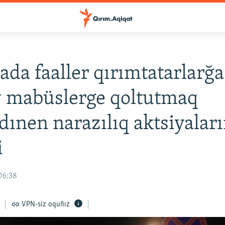
da faaller qırımtatarlarğa
y mabüslerge qoltutmaq
ınen narazılıq aktsiyaları
i
06:38
VPN-siz oquñız