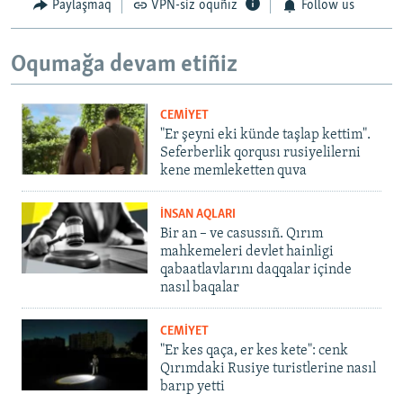
Paylaşmaq
VPN-siz oquñız
Follow us
Oqumağa devam etiñiz
CEMİYET
"Er şeyni eki künde taşlap kettim".
Seferberlik qorqusı rusiyelilerni
kene memleketten quva
İNSAN AQLARI
Bir an – ve casussıñ. Qırım
mahkemeleri devlet hainligi
qabaatlavlarını daqqalar içinde
nasıl baqalar
CEMİYET
"Er kes qaça, er kes kete": cenk
Qırımdaki Rusiye turistlerine nasıl
barıp yetti