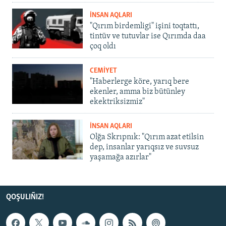
İNSAN AQLARI
"Qırım birdemligi" işini toqtattı,
tintüv ve tutuvlar ise Qırımda daa
çoq oldı
CEMİYET
"Haberlerge köre, yarıq bere
ekenler, amma biz bütünley
ekektriksizmiz"
İNSAN AQLARI
Olğa Skrıpnık: "Qırım azat etilsin
dep, insanlar yarıqsız ve suvsuz
yaşamağa azırlar"
QOŞULIÑIZ!