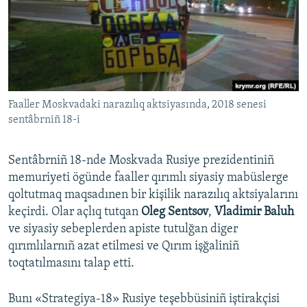
Русский
Українською
QOŞULIÑIZ!
Faaller Moskvadaki narazılıq aktsiyasında, 2018 senesi
sentâbrniñ 18-i
RFE/RS bütün saytları
Sentâbrniñ 18-nde Moskvada Rusiye prezidentiniñ
memuriyeti ögünde faaller qırımlı siyasiy mabüslerge
qoltutmaq maqsadınen bir kişilik narazılıq aktsiyalarını
keçirdi. Olar açlıq tutqan
Oleg Sentsov
,
Vladimir Baluh
ve siyasiy sebeplerden apiste tutulğan diger
qırımlılarnıñ azat etilmesi ve Qırım işğaliniñ
toqtatılmasını talap etti.
Bunı «Strategiya-18» Rusiye teşebbüsiniñ iştirakçisi