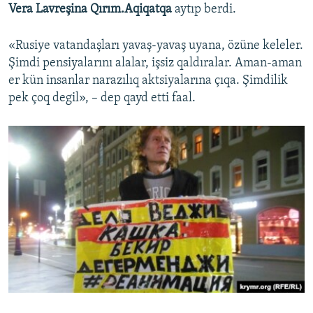
Vera Lavreşina Qırım.Aqiqatqa
aytıp berdi.
«Rusiye vatandaşları yavaş-yavaş uyana, özüne keleler.
Şimdi pensiyalarını alalar, işsiz qaldıralar. Aman-aman
er kün insanlar narazılıq aktsiyalarına çıqa. Şimdilik
pek çoq degil», – dep qayd etti faal.