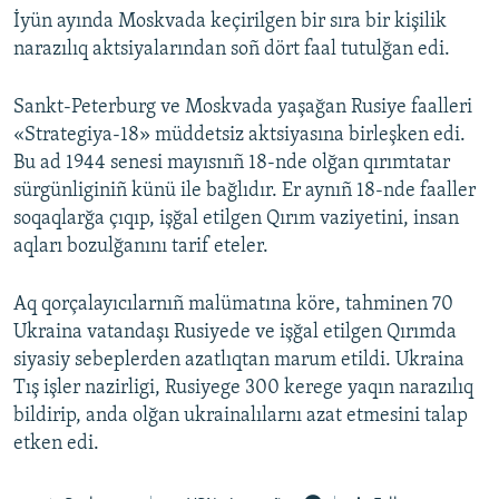
İyün ayında Moskvada keçirilgen bir sıra bir kişilik
narazılıq aktsiyalarından soñ dört faal tutulğan edi.
Sankt-Peterburg ve Moskvada yaşağan Rusiye faalleri
«Strategiya-18» müddetsiz aktsiyasına birleşken edi.
Bu ad 1944 senesi mayısnıñ 18-nde olğan qırımtatar
sürgünliginiñ künü ile bağlıdır. Er aynıñ 18-nde faaller
soqaqlarğa çıqıp, işğal etilgen Qırım vaziyetini, insan
aqları bozulğanını tarif eteler.
Aq qorçalayıcılarnıñ malümatına köre, tahminen 70
Ukraina vatandaşı Rusiyede ve işğal etilgen Qırımda
siyasiy sebeplerden azatlıqtan marum etildi. Ukraina
Tış işler nazirligi, Rusiyege 300 kerege yaqın narazılıq
bildirip, anda olğan ukrainalılarnı azat etmesini talap
etken edi.