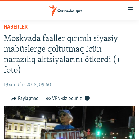
Link
açıqlığı
Esas
HABERLER
mündericege
HABERLER
Moskvada faaller qırımlı siyasiy
qaytmaq
SİYASET
Baş
mabüslerge qoltutmaq içün
İQTİSADİYAT
navigatsiyağa
narazılıq aktsiyalarını ötkerdi (+
qaytmaq
CEMİYET
foto)
Qıdıruvğa
MEDENİYET
qaytmaq
19 sentâbr 2018, 09:50
İNSAN AQLARI
Paylaşmaq
VPN-siz oquñız
VİDEO
SÜRET
BLOGLAR
FİKİR