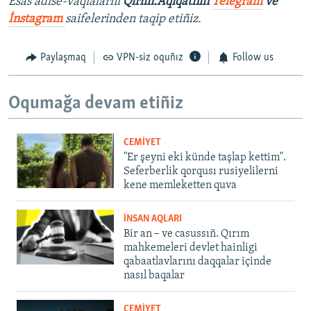
Esas adise-vaqialarnı
Qırım.Aqiqatnıñ
Telegram
ve
İnstagram
saifelerinden taqip etiñiz.
Paylaşmaq
VPN-siz oquñız
Follow us
Oqumağa devam etiñiz
CEMİYET
"Er şeyni eki künde taşlap kettim".
Seferberlik qorqusı rusiyelilerni
kene memleketten quva
İNSAN AQLARI
Bir an – ve casussıñ. Qırım
mahkemeleri devlet hainligi
qabaatlavlarını daqqalar içinde
nasıl baqalar
CEMİYET