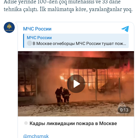
Adise yerinde 100-den çoq mütehassıs ve 33 dane
tehnika çalıştı. İlk malümatqa köre, yaralanğanlar yoq.