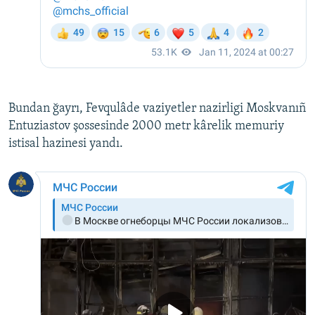
Bundan ğayrı, Fevqulâde vaziyetler nazirligi Moskvanıñ
Entuziastov şossesinde 2000 metr kârelik memuriy
istisal hazinesi yandı.