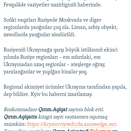
Fevqulâde vaziyetler nazirliginiñ haberinde.
Soñki vaqıtları Rusiyede Moskvada ve diger
regionlarda yanğınlar çoq ola. Liman, arbiy obyekt,
zavodlarda yanğınlar söndürildi.
Rusiyeniñ Ukrayınağa qarşı büyük istilâsınıñ ekinci
yılında Rusiye regionları – em sıñırdaki, em
Ukrayınadan uzaq regionlar – ateşlerge oğray,
yaralanğanlar ve yıqılğan binalar yoq.
Regional akimiyet ücümler Ukrayına tarafından yapıla,
dep bildire. Kyiv bu haberni izaatlamay.
Roskomnadzor
Qırım.Aqiqat
saytını blok etti.
Qırım.Aqiqatnı
küzgü saytı vastasınen oqumaq
mümkün:
https://krymrcriywdcchs.azureedge.net
.