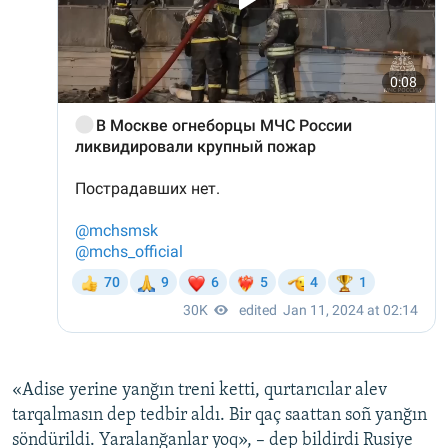
«Adise yerine yanğın treni ketti, qurtarıcılar alev
tarqalmasın dep tedbir aldı. Bir qaç saattan soñ yanğın
söndürildi. Yaralanğanlar yoq», – dep bildirdi Rusiye