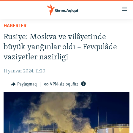
Link
açıqlığı
Esas
HABERLER
mündericege
HABERLER
Rusiye: Moskva ve vilâyetinde
qaytmaq
SİYASET
Baş
büyük yanğınlar oldı – Fevqulâde
İQTİSADİYAT
navigatsiyağa
vaziyetler nazirligi
qaytmaq
CEMİYET
Qıdıruvğa
11 yanvar 2024, 11:20
MEDENİYET
qaytmaq
Paylaşmaq
VPN-siz oquñız
İNSAN AQLARI
VİDEO
SÜRET
BLOGLAR
FİKİR