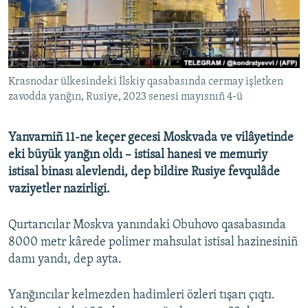
Русский
Українською
Krasnodar ülkesindeki İlskiy qasabasında cermay işletken
QOŞULIÑIZ!
zavodda yanğın, Rusiye, 2023 senesi mayısnıñ 4-ü
Yanvarniñ 11-ne keçer gecesi Moskvada ve vilâyetinde
RFE/RS bütün saytları
eki büyük yanğın oldı – istisal hanesi ve memuriy
istisal binası alevlendi, dep bildire Rusiye fevqulâde
vaziyetler nazirligi.
Qurtarıcılar Moskva yanındaki Obuhovo qasabasında
8000 metr kârede polimer mahsulat istisal hazinesiniñ
damı yandı, dep ayta.
Yanğıncılar kelmezden hadimleri özleri tışarı çıqtı.