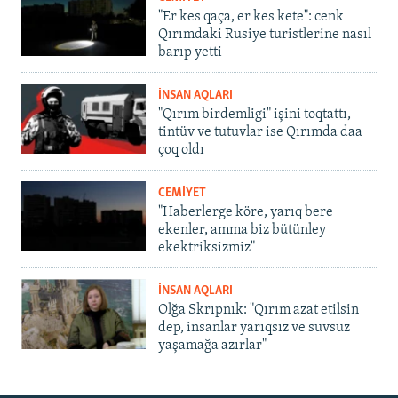
"Er kes qaça, er kes kete": cenk
Qırımdaki Rusiye turistlerine nasıl
barıp yetti
İNSAN AQLARI
"Qırım birdemligi" işini toqtattı,
tintüv ve tutuvlar ise Qırımda daa
çoq oldı
CEMİYET
"Haberlerge köre, yarıq bere
ekenler, amma biz bütünley
ekektriksizmiz"
İNSAN AQLARI
Olğa Skrıpnık: "Qırım azat etilsin
dep, insanlar yarıqsız ve suvsuz
yaşamağa azırlar"