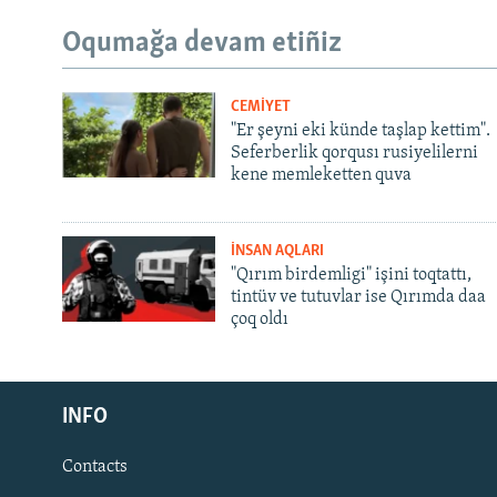
Oqumağa devam etiñiz
CEMİYET
"Er şeyni eki künde taşlap kettim".
Seferberlik qorqusı rusiyelilerni
kene memleketten quva
İNSAN AQLARI
"Qırım birdemligi" işini toqtattı,
tintüv ve tutuvlar ise Qırımda daa
çoq oldı
Русский
INFO
Українською
Contacts
QOŞULIÑIZ!