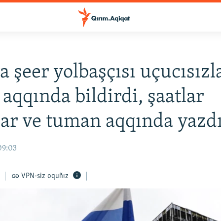
 şeer yolbaşçısı uçucısızl
aqqında bildirdi, şaatlar
lar ve tuman aqqında yazd
09:03
VPN-siz oquñız