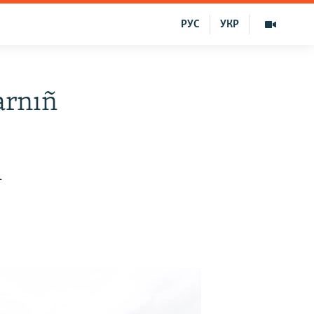
РУС
УКР
arnıñ
ı