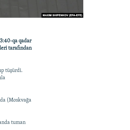
23:40-qa qadar
eri tarafından
p tüşürdi.
ıla
ında (Moskvağa
manda tuman