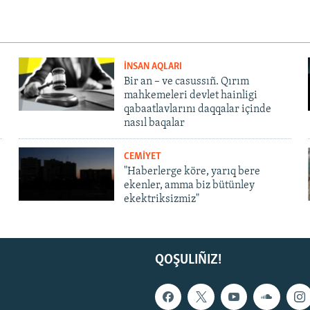
İNSAN AQLARI
Bir an – ve casussıñ. Qırım
mahkemeleri devlet hainligi
qabaatlavlarını daqqalar içinde
nasıl baqalar
CEMİYET
"Haberlerge köre, yarıq bere
ekenler, amma biz bütünley
ekektriksizmiz"
QOŞULIÑIZ!