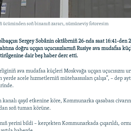
ñ ücüminden soñ binanıñ zararı, nümüneviy fotoresim
lbaşçısı Sergey Sobânin oktâbrniñ 26-nda saat 16:41-den 
ahtına doğru uçqan uçucısızlarnıñ Rusiye ava mudafaa küçl
etirilgenine dair beş haber derc etti.
liginiñ ava mudafaa küçleri Moskvağa uçqan uçucısıznı urı
 yerde acele hızmetlerniñ mütehassısları çalışa”, – dep ayt
rinde.
m kanalı qayd etkenine köre, Kommunarka qasabası civar
rdan soñ tuman körüne.
rnıñ yerini bildi – kerçekten Kommunarkada çıqarıldı, or
 aytıla haberde.