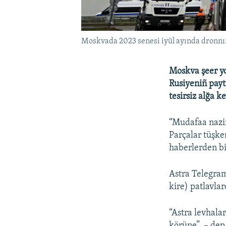
Moskvada 2023 senesi iyül ayında dronnı
Moskva şeer yo
Rusiyeniñ payt
tesirsiz alğa k
“Mudafaa nazir
Parçalar tüşken
haberlerden bi
Astra Telegra
kire) patlavla
“Astra levhala
körüne”, – dep