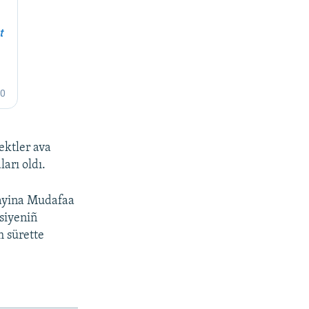
ektler ava
arı oldı.
krayina Mudafaa
usiyeniñ
m sürette