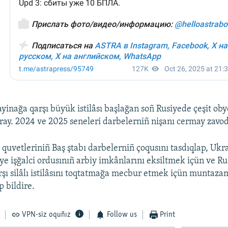
yinağa qarşı büyük istilâsı başlağan soñ Rusiyede çeşit oby
ray. 2024 ve 2025 seneleri darbelerniñ nişanı cermay zavodl
ı quvetleriniñ Baş ştabı darbelerniñ çoqusını tasdıqlap, U
iye işğalci ordusınıñ arbiy imkânlarını eksiltmek içün ve R
şı silâlı istilâsını toqtatmağa mecbur etmek içün muntaza
p bildire.
VPN-siz oquñız
Follow us
Print