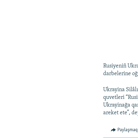
Rusiyeniñ Ukra
darbelerine oğ
Ukrayina Silâl
quvetleri “Rus
Ukrayinağa qar
areket ete”, de
Paylaşmaq