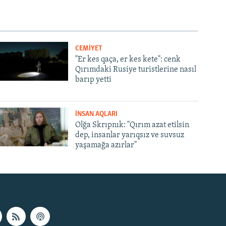
CEMİYET
"Er kes qaça, er kes kete": cenk
Qırımdaki Rusiye turistlerine nasıl
barıp yetti
İNSAN AQLARI
Olğa Skrıpnık: "Qırım azat etilsin
dep, insanlar yarıqsız ve suvsuz
yaşamağa azırlar"