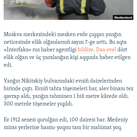
Русский
Українською
Moskva merkezindeki mesken evde çıqqan yanğın
QOŞULIÑIZ!
neticesinde elâk olğanlarnıñ sayısı 7-ge arttı. Bu aqta
«İnterfaks» rus haber agentligi
bildire
.
Daa evel
dört
elâk olğan ve üç yaralanğan kişi aqqında haber etilgen
edi.
RFE/RS bütün saytları
Yanğın Nikitskiy bulvarındaki evniñ dairelerinden
birinde çıqtı. Evniñ tahta töşemeleri bar, alev binanı tez
qavrap aldı, yanğın tahminen 1 biñ metre kârede oldı.
300 metrde töşemeler yıqıldı.
Ev 1912 senesi qurulğan edi, 100 dairesi bar. Medeniy
miras yerlerine hasmı-yoqmı tam bir malümat yoq.