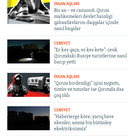
İNSAN AQLARI
Bir an – ve casussıñ. Qırım
mahkemeleri devlet hainligi
qabaatlavlarını daqqalar içinde
nasıl baqalar
CEMİYET
"Er kes qaça, er kes kete": cenk
Qırımdaki Rusiye turistlerine nasıl
barıp yetti
İNSAN AQLARI
"Qırım birdemligi" işini toqtattı,
tintüv ve tutuvlar ise Qırımda daa
çoq oldı
CEMİYET
"Haberlerge köre, yarıq bere
ekenler, amma biz bütünley
ekektriksizmiz"