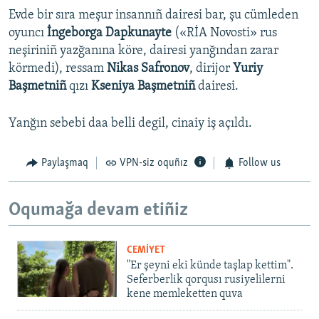
Evde bir sıra meşur insannıñ dairesi bar, şu cümleden
oyuncı
İngeborga Dapkunayte
(«RİA Novosti» rus
neşiriniñ yazğanına köre, dairesi yanğından zarar
körmedi), ressam
Nikas Safronov
, dirijor
Yuriy
Başmetniñ
qızı
Kseniya Başmetniñ
dairesi.
Yanğın sebebi daa belli degil, cinaiy iş açıldı.
Paylaşmaq
VPN-siz oquñız
Follow us
Oqumağa devam etiñiz
CEMİYET
"Er şeyni eki künde taşlap kettim".
Seferberlik qorqusı rusiyelilerni
kene memleketten quva