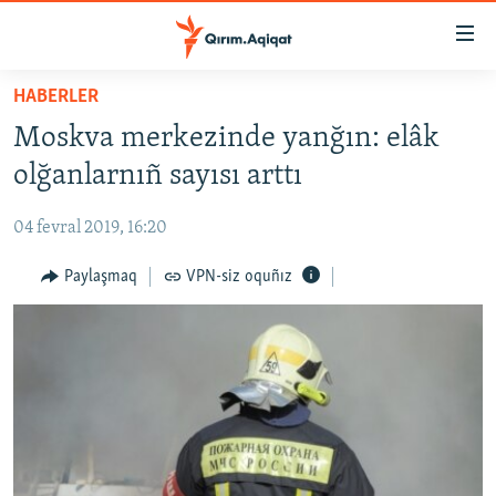
Link
açıqlığı
Esas
HABERLER
mündericege
HABERLER
Moskva merkezinde yanğın: elâk
qaytmaq
SİYASET
Baş
olğanlarnıñ sayısı arttı
İQTİSADİYAT
navigatsiyağa
qaytmaq
04 fevral 2019, 16:20
CEMİYET
Qıdıruvğa
MEDENİYET
Paylaşmaq
VPN-siz oquñız
qaytmaq
İNSAN AQLARI
VİDEO
SÜRET
BLOGLAR
FİKİR