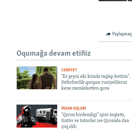
Paylaşmaq
Oqumağa devam etiñiz
CEMİYET
"Er şeyni eki künde taşlap kettim".
Seferberlik qorqusı rusiyelilerni
kene memleketten quva
İNSAN AQLARI
"Qırım birdemligi" işini toqtattı,
tintüv ve tutuvlar ise Qırımda daa
çoq oldı