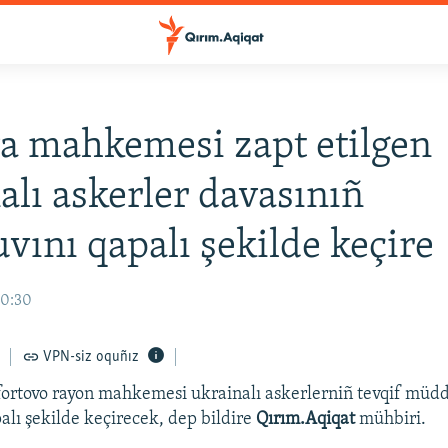
 mahkemesi zapt etilgen
alı askerler davasınıñ
uvını qapalı şekilde keçire
10:30
VPN-siz oquñız
ortovo rayon mahkemesi ukrainalı askerlerniñ tevqif müdd
alı şekilde keçirecek, dep bildire
Qırım.Aqiqat
mühbiri.