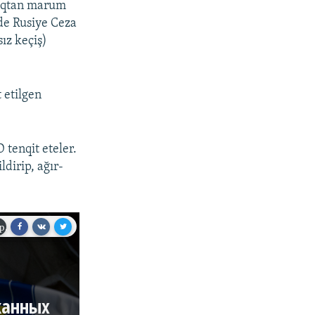
tlıqtan marum
nde Rusiye Ceza
ız keçiş)
 etilgen
 tenqit eteler.
dirip, ağır-