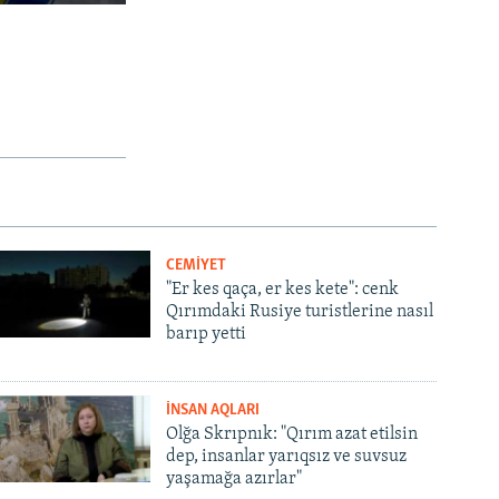
CEMİYET
"Er kes qaça, er kes kete": cenk
Qırımdaki Rusiye turistlerine nasıl
barıp yetti
İNSAN AQLARI
Olğa Skrıpnık: "Qırım azat etilsin
dep, insanlar yarıqsız ve suvsuz
yaşamağa azırlar"