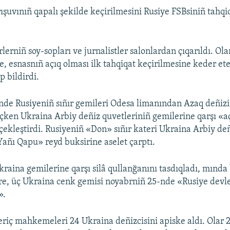
uvınıñ qapalı şekilde keçirilmesini Rusiye FSBsiniñ tahqiq
lerniñ soy-sopları ve jurnalistler salonlardan çıqarıldı. Ol
 esnasnıñ açıq olması ilk tahqiqat keçirilmesine keder ete
p bildirdi.
nde Rusiyeniñ sıñır gemileri Odesa limanından Azaq deñiz
ken Ukraina Arbiy deñiz quvetleriniñ gemilerine qarşı «açı
çekleştirdi. Rusiyeniñ «Don» sıñır kateri Ukraina Arbiy de
Yañı Qapu» reyd buksirine aselet çarptı.
kraina gemilerine qarşı silâ qullanğanını tasdıqladı, mında
, üç Ukraina cenk gemisi noyabrniñ 25-nde «Rusiye devle
».
riç mahkemeleri 24 Ukraina deñizcisini apiske aldı. Olar 