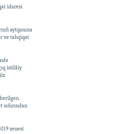
at idaresi
arnıñ aytqanına
r ve tahqiqat
inde
q istilâiy
ñiz
 berilgen
t sıñırından
2019 senesi