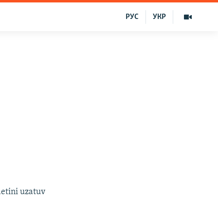
РУС
УКР
etini uzatuv