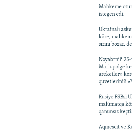
Mahkeme oturış
istegen edi.
Ukrainalı asker
köre, mahkeme,
sırını bozar, de
Noyabrniñ 25-
Mariupolge keç
areketler» ker
quvetleriniñ «
Rusiye FSBsi U
malümatqa köre
qanunsız keçti
Aqmescit ve Ke