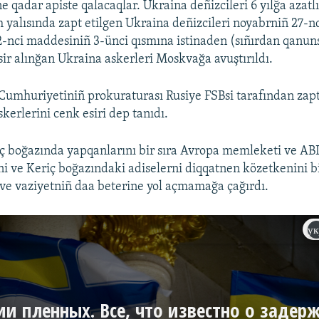
e qadar apiste qalacaqlar. Ukraina deñizcileri 6 yılğa aza
ım yalısında zapt etilgen Ukraina deñizcileri noyabrniñ 27-
-nci maddesiniñ 3-ünci qısmına istinaden (sıñırdan qanuns
sir alınğan Ukraina askerleri Moskvağa avuştırıldı.
umhuriyetiniñ prokuraturası Rusiye FSBsi tarafından zapt
kerlerini cenk esiri dep tanıdı.
ç boğazında yapqanlarını bir sıra Avropa memleketi ve ABD
i ve Keriç boğazındaki adiselerni diqqatnen közetkenini bil
 ve vaziyetniñ daa beterine yol açmamağa çağırdı.