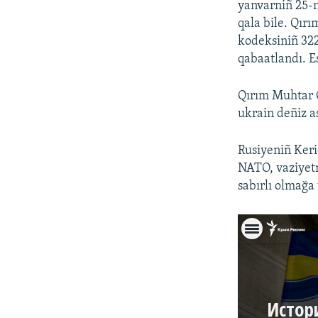
yanvarniñ 25-n
qala bile. Qır
kodeksiniñ 322
qabaatlandı. E
Qırım Muhtar C
ukrain deñiz as
Rusiyeniñ Keri
NATO, vaziyetn
sabırlı olmağa