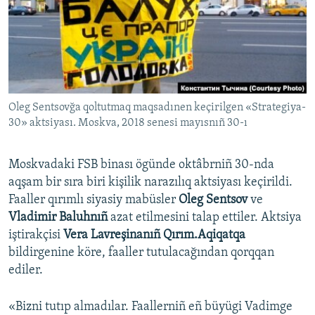
Русский
Українською
QOŞULIÑIZ!
Oleg Sentsovğa qoltutmaq maqsadınen keçirilgen «Strategiya-
30» aktsiyası. Moskva, 2018 senesi mayısnıñ 30-ı
RFE/RS bütün saytları
Moskvadaki FSB binası ögünde oktâbrniñ 30-nda
aqşam bir sıra biri kişilik narazılıq aktsiyası keçirildi.
Faaller qırımlı siyasiy mabüsler
Oleg Sentsov
ve
Vladimir Baluhnıñ
azat etilmesini talap ettiler. Aktsiya
iştirakçisi
Vera Lavreşinanıñ Qırım.Aqiqatqa
bildirgenine köre, faaller tutulacağından qorqqan
ediler.
«Bizni tutıp almadılar. Faallerniñ eñ büyügi Vadimge