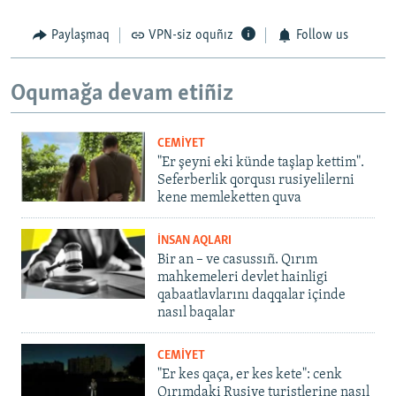
Paylaşmaq
VPN-siz oquñız
Follow us
Oqumağa devam etiñiz
CEMİYET
"Er şeyni eki künde taşlap kettim".
Seferberlik qorqusı rusiyelilerni
kene memleketten quva
İNSAN AQLARI
Bir an – ve casussıñ. Qırım
mahkemeleri devlet hainligi
qabaatlavlarını daqqalar içinde
nasıl baqalar
CEMİYET
"Er kes qaça, er kes kete": cenk
Qırımdaki Rusiye turistlerine nasıl