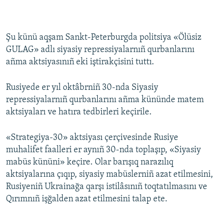
Şu künü aqşam Sankt-Peterburgda politsiya «Ölüsiz
GULAG» adlı siyasiy repressiyalarnıñ qurbanlarını
añma aktsiyasınıñ eki iştirakçisini tuttı.
Rusiyede er yıl oktâbrniñ 30-nda Siyasiy
repressiyalarnıñ qurbanlarını añma kününde matem
aktsiyaları ve hatıra tedbirleri keçirile.
«Strategiya-30» aktsiyası çerçivesinde Rusiye
muhalifet faalleri er aynıñ 30-nda toplaşıp, «Siyasiy
mabüs kününi» keçire. Olar barışıq narazılıq
aktsiyalarına çıqıp, siyasiy mabüslerniñ azat etilmesini,
Rusiyeniñ Ukrainağa qarşı istilâsınıñ toqtatılmasını ve
Qırımnıñ işğalden azat etilmesini talap ete.