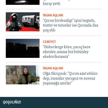
barıp yetti
İNSAN AQLARI
"Qırım birdemligi" işini toqtattı,
tintüv ve tutuvlar ise Qırımda daa
çoq oldı
CEMİYET
"Haberlerge köre, yarıq bere
ekenler, amma biz bütünley
ekektriksizmiz"
İNSAN AQLARI
Olğa Skrıpnık: "Qırım azat etilsin
dep, insanlar yarıqsız ve suvsuz
yaşamağa azırlar"
QOŞULIÑIZ!