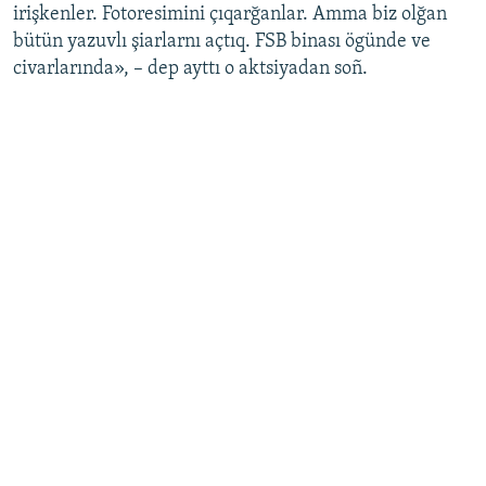
irişkenler. Fotoresimini çıqarğanlar. Amma biz olğan
bütün yazuvlı şiarlarnı açtıq. FSB binası ögünde ve
civarlarında», – dep ayttı o aktsiyadan soñ.