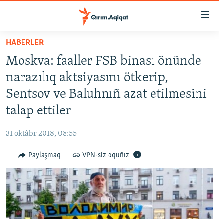
Link
açıqlığı
Esas
HABERLER
mündericege
HABERLER
Moskva: faaller FSB binası önünde
qaytmaq
SİYASET
Baş
narazılıq aktsiyasını ötkerip,
İQTİSADİYAT
navigatsiyağa
Sentsov ve Baluhnıñ azat etilmesini
qaytmaq
CEMİYET
talap ettiler
Qıdıruvğa
MEDENİYET
qaytmaq
31 oktâbr 2018, 08:55
İNSAN AQLARI
Paylaşmaq
VPN-siz oquñız
VİDEO
SÜRET
BLOGLAR
FİKİR