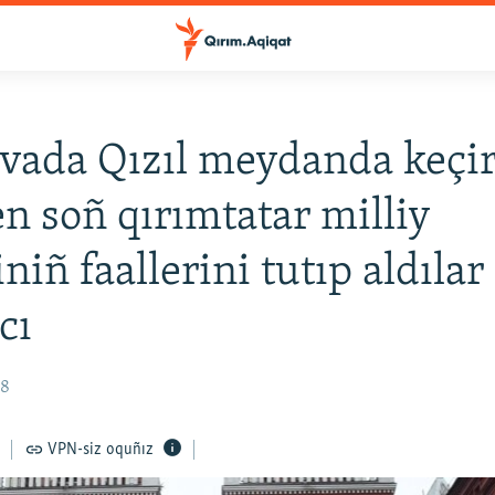
ada Qızıl meydanda keçir
en soñ qırımtatar milliy
niñ faallerini tutıp aldılar
cı
38
VPN-siz oquñız