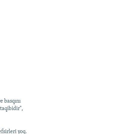
re basqını
taqibidir",
fsirleri yoq.