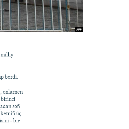
milliy
ıp berdi.
, onlarnen
 birinci
qadan soñ
piketniñ üç
sini - bir