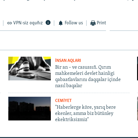
VPN-siz oquñız
Follow us
Print
İNSAN AQLARI
Bir an – ve casussıñ. Qırım
mahkemeleri devlet hainligi
qabaatlavlarını daqqalar içinde
nasıl baqalar
CEMİYET
"Haberlerge köre, yarıq bere
ekenler, amma biz bütünley
ekektriksizmiz"