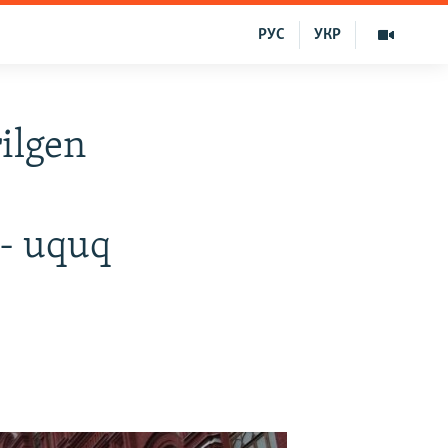
РУС
УКР
ilgen
 - uquq