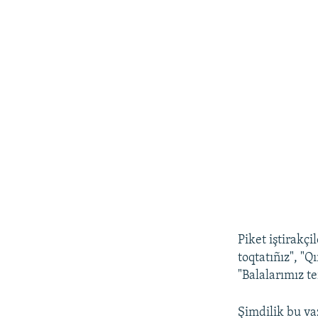
Piket iştirakçi
toqtatıñız", "Q
"Balalarımız te
Şimdilik bu vaz