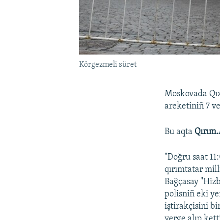
Körgezmeli süret
Moskovada Qızı
areketiniñ 7 ve
Bu aqta
Qırım.
"Doğru saat 11
qırımtatar mill
Bağçasay "Hizb
polisniñ eki ye
iştirakçisini b
yerge alıp kett