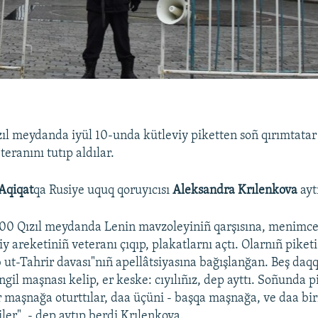
l meydanda iyül 10-unda kütleviy piketten soñ qırımtatar 
teranını tutıp aldılar.
Aqiqat
qa Rusiye uquq qoruyıcısı
Aleksandra Krılenkova
ayt
:00 Qızıl meydanda Lenin mavzoleyiniñ qarşısına, menimce
iy areketiniñ veteranı çıqıp, plakatlarnı açtı. Olarnıñ piketi
 ut-Tahrir davası"nıñ apellâtsiyasına bağışlanğan. Beş daq
ngil maşnası kelip, er keske: cıyılıñız, dep ayttı. Soñunda 
ir maşnağa oturttılar, daa üçüni - başqa maşnağa, ve daa biri
iler", - dep aytıp berdi Krılenkova.