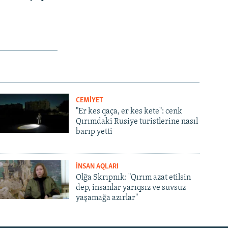
CEMİYET
"Er kes qaça, er kes kete": cenk
Qırımdaki Rusiye turistlerine nasıl
barıp yetti
İNSAN AQLARI
Olğa Skrıpnık: "Qırım azat etilsin
dep, insanlar yarıqsız ve suvsuz
yaşamağa azırlar"