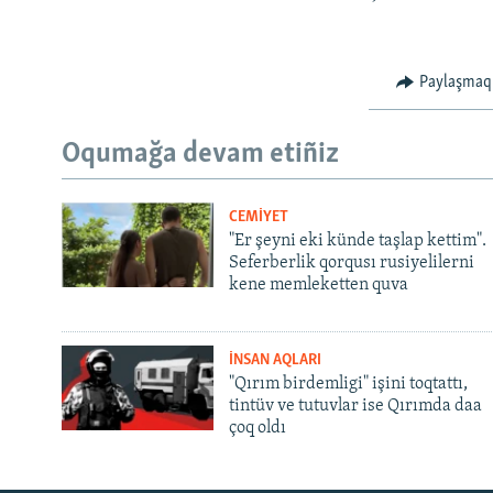
Paylaşmaq
Oqumağa devam etiñiz
CEMİYET
"Er şeyni eki künde taşlap kettim".
Seferberlik qorqusı rusiyelilerni
kene memleketten quva
İNSAN AQLARI
"Qırım birdemligi" işini toqtattı,
tintüv ve tutuvlar ise Qırımda daa
çoq oldı
Русский