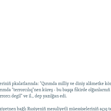
leriniñ pkalatlarında: "Qırımda milliy ve diniy alâmetke kö
ırımda "terrorcılıq"nen küreş - bu başqa fikirde olğanlarnıñ 
rrorcı degil" ve il., dep yazılğan edi.
iyetnen bağlı Rusiyeniñ mesuliyetli müessiseleriniñ açıq te