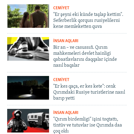
CEMİYET
"Er şeyni eki künde taşlap kettim".
Seferberlik qorqusı rusiyelilerni
kene memleketten quva
İNSAN AQLARI
Bir an – ve casussıñ. Qırım
mahkemeleri devlet hainligi
qabaatlavlarını daqqalar içinde
nasıl baqalar
CEMİYET
"Er kes qaça, er kes kete": cenk
Qırımdaki Rusiye turistlerine nasıl
barıp yetti
İNSAN AQLARI
"Qırım birdemligi" işini toqtattı,
tintüv ve tutuvlar ise Qırımda daa
çoq oldı