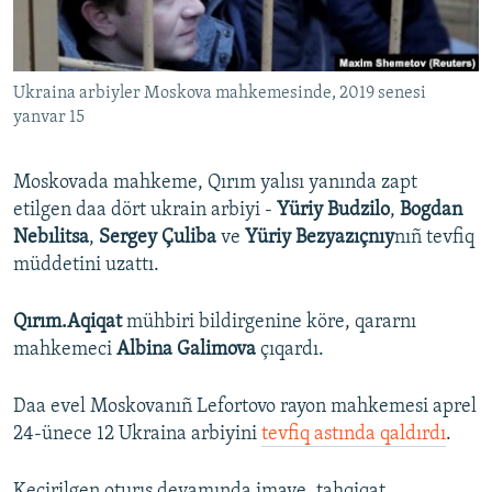
Русский
Українською
Ukraina arbiyler Moskova mahkemesinde, 2019 senesi
yanvar 15
QOŞULIÑIZ!
Moskovada mahkeme, Qırım yalısı yanında zapt
etilgen daa dört ukrain arbiyi -
Yüriy Budzilo
,
Bogdan
Nebılitsa
,
Sergey Çuliba
ve
Yüriy Bezyazıçnıy
nıñ tevfiq
RFE/RS bütün saytları
müddetini uzattı.
Qırım.Aqiqat
mühbiri bildirgenine köre, qararnı
mahkemeci
Albina Galimova
çıqardı.
Daa evel Moskovanıñ Lefortovo rayon mahkemesi aprel
24-ünece 12 Ukraina arbiyini
tevfiq astında qaldırdı
.
Keçirilgen oturış devamında imaye, tahqiqat