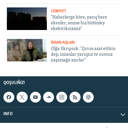
CEMİYET
"Haberlerge köre, yarıq bere
ekenler, amma biz bütünley
ekektriksizmiz"
İNSAN AQLARI
Olğa Skrıpnık: "Qırım azat etilsin
dep, insanlar yarıqsız ve suvsuz
yaşamağa azırlar"
QOŞULIÑIZ!
INFO