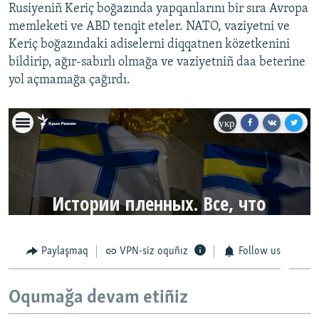
Rusiyeniñ Keriç boğazında yapqanlarını bir sıra Avropa
memleketi ve ABD tenqit eteler. NATO, vaziyetni ve
Keriç boğazındaki adiselerni diqqatnen közetkenini
bildirip, ağır-sabırlı olmağa ve vaziyetniñ daa beterine
yol açmamağa çağırdı.
Paylaşmaq
VPN-siz oquñız
Follow us
Oqumağa devam etiñiz