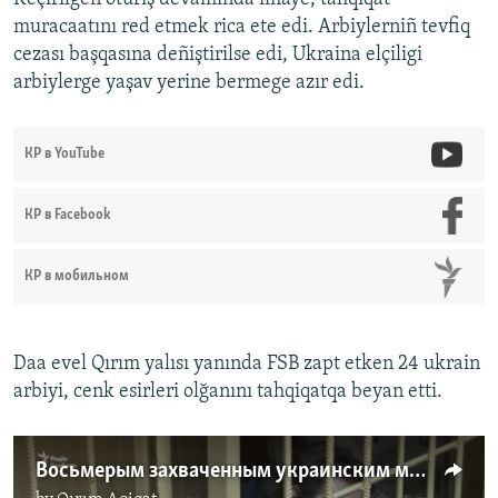
muracaatını red etmek rica ete edi. Arbiylerniñ tevfiq
cezası başqasına deñiştirilse edi, Ukraina elçiligi
arbiylerge yaşav yerine bermege azır edi.
КР в YouTube
КР в Facebook
КР в мобильном
Daa evel Qırım yalısı yanında FSB zapt etken 24 ukrain
arbiyi, cenk esirleri olğanını tahqiqatqa beyan etti.
Восьмерым захваченным украинским морякам продлили арест (видео)