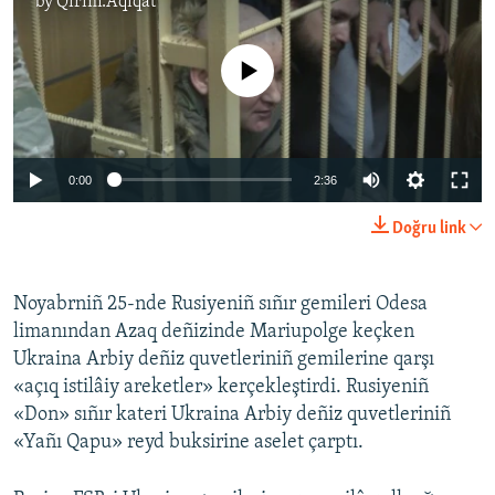
by
Qırım.Aqiqat
No media source currently available
0:00
2:36
Doğru link
Noyabrniñ 25-nde Rusiyeniñ sıñır gemileri Odesa
limanından Azaq deñizinde Mariupolge keçken
Ukraina Arbiy deñiz quvetleriniñ gemilerine qarşı
«açıq istilâiy areketler» kerçekleştirdi. Rusiyeniñ
«Don» sıñır kateri Ukraina Arbiy deñiz quvetleriniñ
«Yañı Qapu» reyd buksirine aselet çarptı.