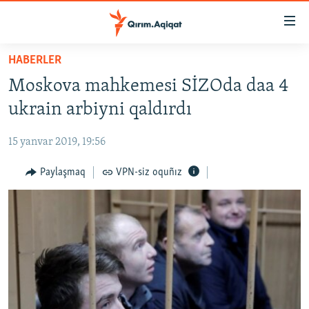
Link
açıqlığı
Esas
HABERLER
mündericege
HABERLER
Moskova mahkemesi SİZOda daa 4
qaytmaq
SİYASET
Baş
ukrain arbiyni qaldırdı
İQTİSADİYAT
navigatsiyağa
qaytmaq
15 yanvar 2019, 19:56
CEMİYET
Qıdıruvğa
MEDENİYET
Paylaşmaq
VPN-siz oquñız
qaytmaq
İNSAN AQLARI
VİDEO
SÜRET
BLOGLAR
FİKİR