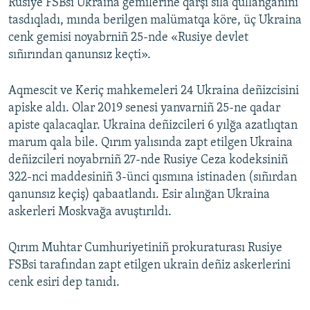
Rusiye FSBsi Ukraina gemilerine qarşı silâ qullanğanını
tasdıqladı, mında berilgen malümatqa köre, üç Ukraina
cenk gemisi noyabrniñ 25-nde «Rusiye devlet
sıñırından qanunsız keçti».
Aqmescit ve Keriç mahkemeleri 24 Ukraina deñizcisini
apiske aldı. Olar 2019 senesi yanvarniñ 25-ne qadar
apiste qalacaqlar. Ukraina deñizcileri 6 yılğa azatlıqtan
marum qala bile. Qırım yalısında zapt etilgen Ukraina
deñizcileri noyabrniñ 27-nde Rusiye Ceza kodeksiniñ
322-nci maddesiniñ 3-ünci qısmına istinaden (sıñırdan
qanunsız keçiş) qabaatlandı. Esir alınğan Ukraina
askerleri Moskvağa avuştırıldı.
Qırım Muhtar Cumhuriyetiniñ prokuraturası Rusiye
FSBsi tarafından zapt etilgen ukrain deñiz askerlerini
cenk esiri dep tanıdı.