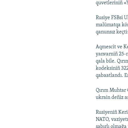
quvetleriniñ «
Rusiye FSBsi U
malümatqa köre
qanunsız keçti
Aqmescit ve Ke
yanvarniñ 25-n
qala bile. Qır
kodeksiniñ 322
qabaatlandı. E
Qırım Muhtar C
ukrain deñiz as
Rusiyeniñ Keri
NATO, vaziyetn
sabırlı olmağa