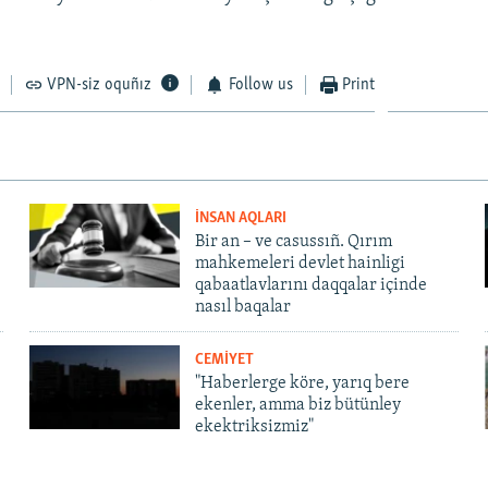
VPN-siz oquñız
Follow us
Print
İNSAN AQLARI
Bir an – ve casussıñ. Qırım
mahkemeleri devlet hainligi
qabaatlavlarını daqqalar içinde
nasıl baqalar
CEMİYET
"Haberlerge köre, yarıq bere
ekenler, amma biz bütünley
ekektriksizmiz"