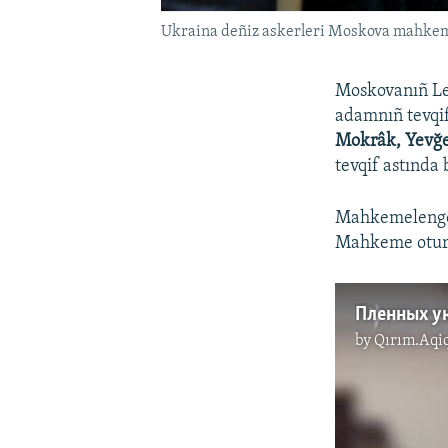
Ukraina deñiz askerleri Moskova mahkeme
Moskovanıñ Lef
adamnıñ tevqif
Mokrâk, Yevğe
tevqif astında
Mahkemelengen
Mahkeme oturış
by
Qırım.Aqi