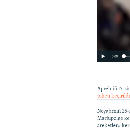
0:00
Aprelniñ 17-s
piketi keçirildi
Noyabrniñ 25-
Mariupolge keç
areketler» ker