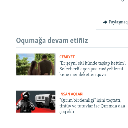
Paylaşmaq
Oqumağa devam etiñiz
CEMİYET
"Er şeyni eki künde taşlap kettim".
Seferberlik qorqusı rusiyelilerni
kene memleketten quva
İNSAN AQLARI
"Qırım birdemligi" işini toqtattı,
tintüv ve tutuvlar ise Qırımda daa
çoq oldı
Русский