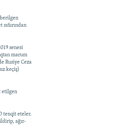
 berilgen
t sıñırından
2019 senesi
tlıqtan marum
nde Rusiye Ceza
ız keçiş)
 etilgen
 tenqit eteler.
dirip, ağır-