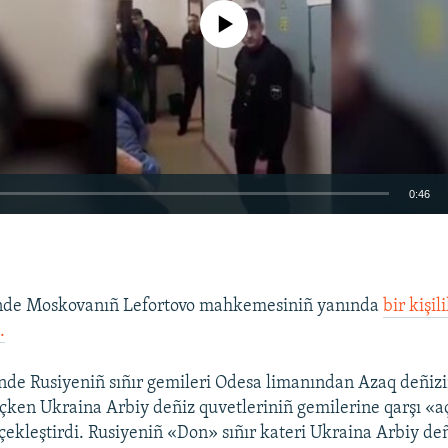
No media source currently available
0:46
EMBED
inde Moskovanıñ Lefortovo mahkemesiniñ yanında
bir kişil
.
nde Rusiyeniñ sıñır gemileri Odesa limanından Azaq deñiz
ken Ukraina Arbiy deñiz quvetleriniñ gemilerine qarşı «açı
çekleştirdi. Rusiyeniñ «Don» sıñır kateri Ukraina Arbiy de