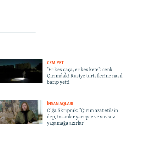
CEMİYET
"Er kes qaça, er kes kete": cenk
Qırımdaki Rusiye turistlerine nasıl
barıp yetti
İNSAN AQLARI
Olğa Skrıpnık: "Qırım azat etilsin
dep, insanlar yarıqsız ve suvsuz
yaşamağa azırlar"