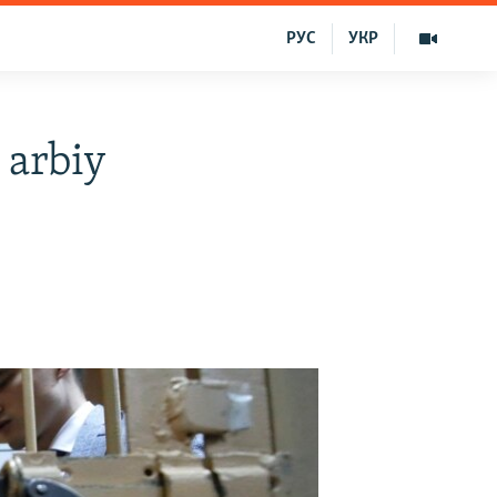
РУС
УКР
 arbiy