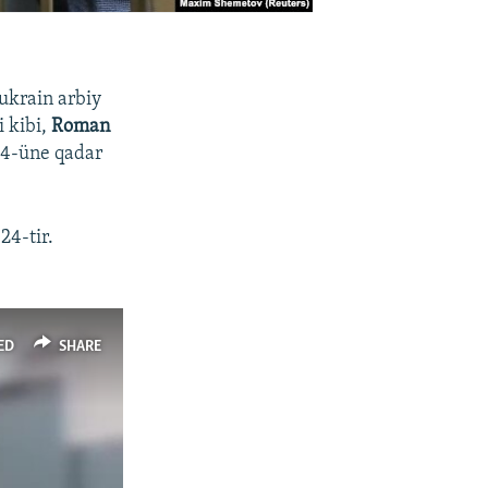
ukrain arbiy
 kibi,
Roman
24-üne qadar
4-tir.
ED
SHARE