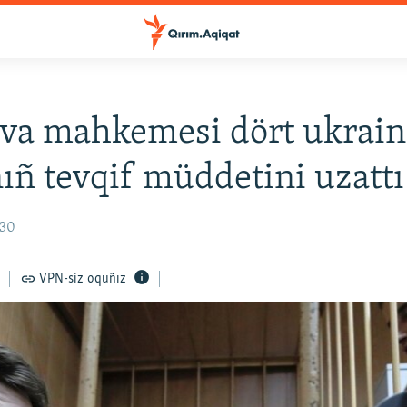
a mahkemesi dört ukrain
ñ tevqif müddetini uzattı
:30
VPN-siz oquñız