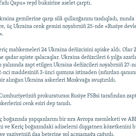
Yañı Qapu» reyd buksirine aselet çarptı.
kraina gemilerine qarşı silâ qullanğanını tasdıqladı, mında
, üç Ukraina cenk gemisi noyabrniñ 25-nde «Rusiye devle
».
riç mahkemeleri 24 Ukraina deñizcisini apiske aldı. Olar 
e qadar apiste qalacaqlar. Ukraina deñizcileri 6 yılğa aza
ım yalısında zapt etilgen Ukraina deñizcileri noyabrniñ 27-
-nci maddesiniñ 3-ünci qısmına istinaden (sıñırdan qanuns
sir alınğan Ukraina askerleri Moskvağa avuştırıldı.
umhuriyetiniñ prokuraturası Rusiye FSBsi tarafından zapt
kerlerini cenk esiri dep tanıdı.
ç boğazında yapqanlarını bir sıra Avropa memleketi ve ABD
i ve Keriç boğazındaki adiselerni diqqatnen közetkenini bil
 ve vaziyetniñ daa beterine yol açmamağa çağırdı.