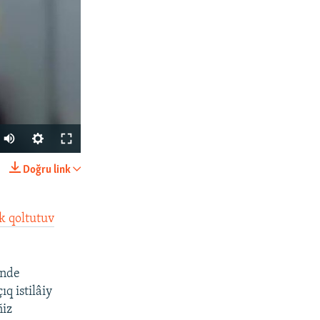
Doğru link
SHARE
ik qoltutuv
inde
q istilâiy
ñiz
px
width