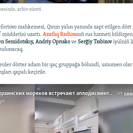
sinde, arhiv süreti
ortovo mahkemesi, Qırım yalısı yanında zapt etilgen dört 
 müddetini uzattı.
Azatlıq Radiosı
nıñ rus hızmeti bildirgeni
n Semidotskıy, Andriy Oprısko
ve
Serğiy Tsıbizov
iyülniñ 
 bulunacaq.
ler dörter adam bir qaç gruppağa bölundi, umumen olar 2
ları qapalı keçirile.
Пленных украинских моряков встречают аплодисментами на суде в Москве (видео)
EMB
qat