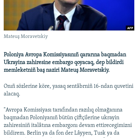
Русский
Українською
Mateuş Moravetskiy
QOŞULIÑIZ!
Poloniya Avropa Komissiyasınıñ qararına baqmadan
Ukrayina zahiresine embargo qoyacaq, dep bildirdi
RFE/RS bütün saytları
memleketniñ baş naziri Mateuş Moravetskiy.
Onıñ sözlerine köre, yasaq sentâbrniñ 16-ndan quvetini
alacaq.
"Avropa Komissiyası tarafından razılıq olmağanına
baqmadan Poloniyanıñ bütün çiftçilerine ukrayin
zahiresiniñ italâtına embargonı devam ettirecegimizni
bildirem. Berlin ya da fon der Lâyyen, Tusk ya da