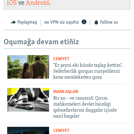
iOS
ve
Android
.
Paylaşmaq
VPN-siz oquñız
Follow us
Oqumağa devam etiñiz
CEMİYET
"Er şeyni eki künde taşlap kettim".
Seferberlik qorqusı rusiyelilerni
kene memleketten quva
İNSAN AQLARI
Bir an – ve casussıñ. Qırım
mahkemeleri devlet hainligi
qabaatlavlarını daqqalar içinde
nasıl baqalar
CEMİYET