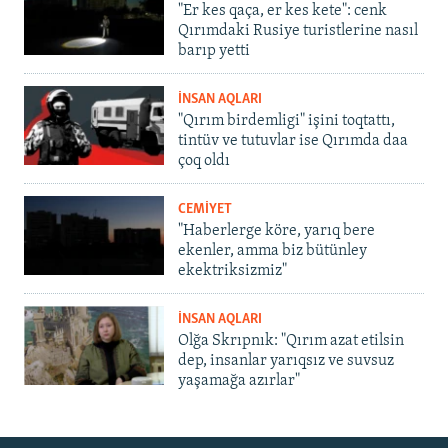
"Er kes qaça, er kes kete": cenk
Qırımdaki Rusiye turistlerine nasıl
barıp yetti
İNSAN AQLARI
"Qırım birdemligi" işini toqtattı,
tintüv ve tutuvlar ise Qırımda daa
çoq oldı
CEMİYET
"Haberlerge köre, yarıq bere
ekenler, amma biz bütünley
ekektriksizmiz"
İNSAN AQLARI
Olğa Skrıpnık: "Qırım azat etilsin
dep, insanlar yarıqsız ve suvsuz
yaşamağa azırlar"