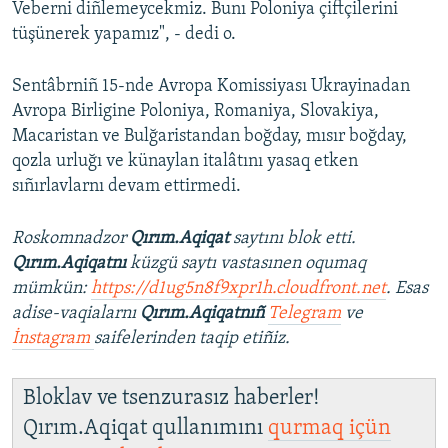
Veberni diñlemeycekmiz. Bunı Poloniya çiftçilerini
tüşünerek yapamız", - dedi o.
Sentâbrniñ 15-nde Avropa Komissiyası Ukrayinadan
Avropa Birligine Poloniya, Romaniya, Slovakiya,
Macaristan ve Bulğaristandan boğday, mısır boğday,
qozla urluğı ve künaylan italâtını yasaq etken
sıñırlavlarnı devam ettirmedi.
Roskomnadzor
Qırım.Aqiqat
saytını blok etti.
Qırım.Aqiqatnı
küzgü saytı vastasınen oqumaq
mümkün:
https://d1ug5n8f9xpr1h.cloudfront.net
. Esas
adise-vaqialarnı
Qırım.Aqiqatnıñ
Telegram
ve
İnstagram
saifelerinden taqip etiñiz.
Bloklav ve tsenzurasız haberler!
Qırım.Aqiqat qullanımını
qurmaq içün