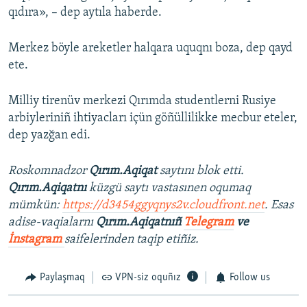
qıdıra», – dep aytıla haberde.
Merkez böyle areketler halqara uquqnı boza, dep qayd
ete.
Milliy tirenüv merkezi Qırımda studentlerni Rusiye
arbiyleriniñ ihtiyacları içün göñüllilikke mecbur eteler,
dep yazğan edi.
Roskomnadzor
Qırım.Aqiqat
saytını blok etti.
Qırım.Aqiqatnı
küzgü saytı vastasınen oqumaq
mümkün:
https://d3454ggyqnys2v.cloudfront.net
. Esas
adise-vaqialarnı
Qırım.Aqiqatnıñ
Telegram
ve
İnstagram
saifelerinden taqip etiñiz.
Paylaşmaq
VPN-siz oquñız
Follow us