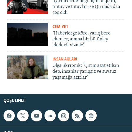
"Qırım birdemligi" işini toqtattı,
tintüv ve tutuvlar ise Qırımda daa
çoq oldı
CEMİYET
"Haberlerge köre, yarıq bere
ekenler, amma biz bütünley
ekektriksizmiz"
İNSAN AQLARI
Olğa Skrıpnık: "Qırım azat etilsin
dep, insanlar yarıqsız ve suvsuz
yaşamağa azırlar"
QOŞULIÑIZ!