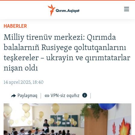
Link
açıqlığı
Esas
HABERLER
mündericege
HABERLER
Milliy tirenüv merkezi: Qırımda
qaytmaq
SİYASET
Baş
balalarnıñ Rusiyege qoltutqanlarını
İQTİSADİYAT
navigatsiyağa
teşkereler – ukrayin ve qırımtatarlar
qaytmaq
CEMİYET
nişan oldı
Qıdıruvğa
MEDENİYET
qaytmaq
14 aprel 2025, 18:40
İNSAN AQLARI
Paylaşmaq
VPN-siz oquñız
VİDEO
SÜRET
BLOGLAR
FİKİR