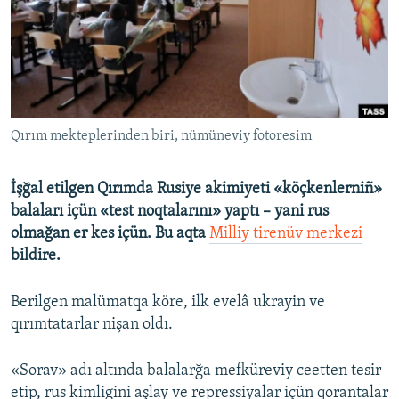
Русский
Українською
QOŞULIÑIZ!
Qırım mekteplerinden biri, nümüneviy fotoresim
İşğal etilgen Qırımda Rusiye akimiyeti «köçkenlerniñ»
RFE/RS bütün saytları
balaları içün «test noqtalarını» yaptı – yani rus
olmağan er kes içün. Bu aqta
Milliy tirenüv merkezi
bildire.
Berilgen malümatqa köre, ilk evelâ ukrayin ve
qırımtatarlar nişan oldı.
«Sorav» adı altında balalarğa mefküreviy ceetten tesir
etip, rus kimligini aşlay ve repressiyalar içün qorantalar