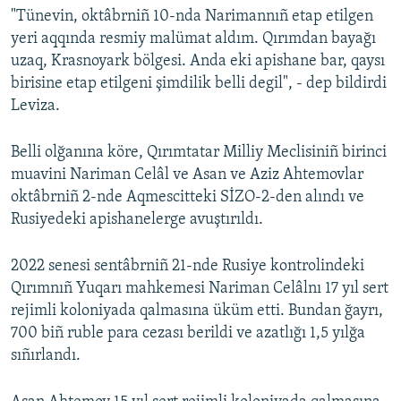
"Tünevin, oktâbrniñ 10-nda Narimannıñ etap etilgen
yeri aqqında resmiy malümat aldım. Qırımdan bayağı
uzaq, Krasnoyark bölgesi. Anda eki apishane bar, qaysı
birisine etap etilgeni şimdilik belli degil", - dep bildirdi
Leviza.
Belli olğanına köre, Qırımtatar Milliy Meclisiniñ birinci
muavini Nariman Celâl ve Asan ve Aziz Ahtemovlar
oktâbrniñ 2-nde Aqmescitteki SİZO-2-den alındı ve
Rusiyedeki apishanelerge avuştırıldı.
2022 senesi sentâbrniñ 21-nde Rusiye kontrolindeki
Qırımnıñ Yuqarı mahkemesi Nariman Celâlnı 17 yıl sert
rejimli koloniyada qalmasına üküm etti. Bundan ğayrı,
700 biñ ruble para cezası berildi ve azatlığı 1,5 yılğa
sıñırlandı.