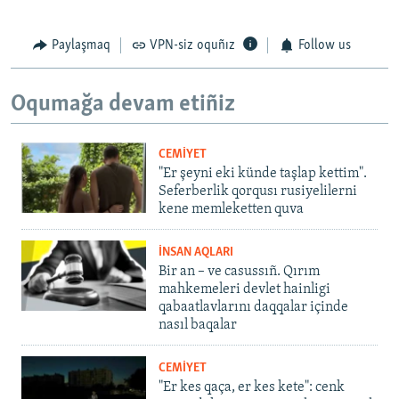
Paylaşmaq
VPN-siz oquñız
Follow us
Oqumağa devam etiñiz
CEMİYET
"Er şeyni eki künde taşlap kettim".
Seferberlik qorqusı rusiyelilerni
kene memleketten quva
İNSAN AQLARI
Bir an – ve casussıñ. Qırım
mahkemeleri devlet hainligi
qabaatlavlarını daqqalar içinde
nasıl baqalar
CEMİYET
"Er kes qaça, er kes kete": cenk