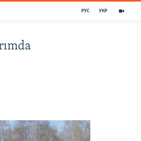
РУС
УКР
ırımda
n