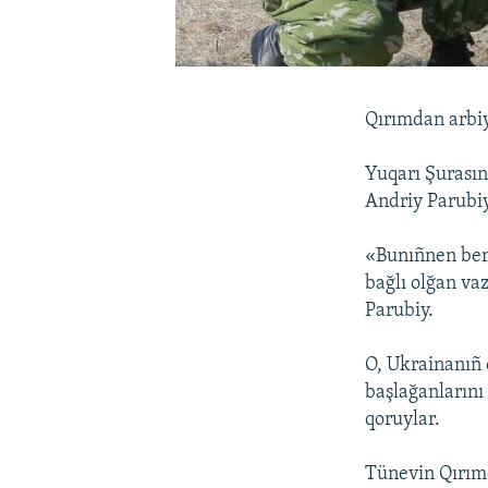
Qırımdan arbiy
Yuqarı Şurasın
Andriy Parubiy
«Bunıñnen bera
bağlı olğan va
Parubiy.
O, Ukrainanıñ 
başlağanlarını 
qoruylar.
Tünevin Qırım