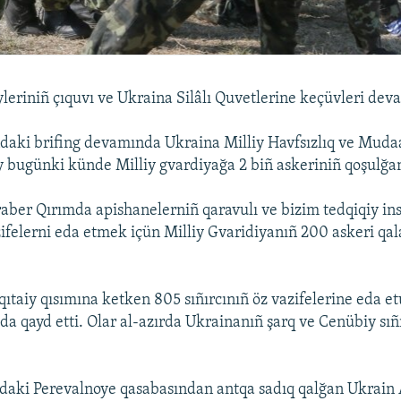
leriniñ çıquvı ve Ukraina Silâlı Quvetlerine keçüvleri de
daki brifing devamında Ukraina Milliy Havfsızlıq ve Muda
 bugünki künde Milliy gvardiyağa 2 biñ askeriniñ qoşulğanı
ber Qırımda apishanelerniñ qaravulı ve bizim tedqiqiy in
zifelerni eda etmek içün Milliy Gvaridiyanıñ 200 askeri qal
qıtaiy qısımına ketken 805 sıñırcınıñ öz vazifelerine eda e
da qayd etti. Olar al-azırda Ukrainanıñ şarq ve Cenübiy sıñı
daki Perevalnoye qasabasından antqa sadıq qalğan Ukrain