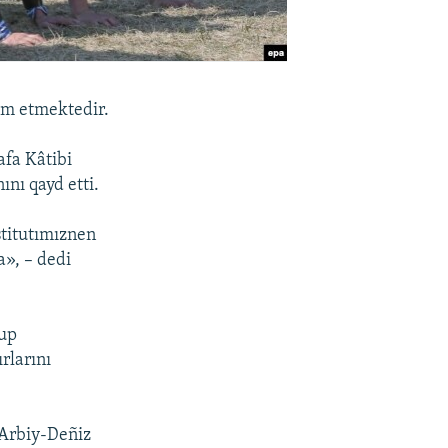
vam etmektedir.
afa Kâtibi
nı qayd etti.
stitutımıznen
a», – dedi
tup
rlarını
 Arbiy-Deñiz