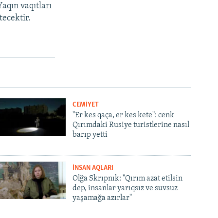
aqın vaqıtları
tecektir.
CEMİYET
"Er kes qaça, er kes kete": cenk
Qırımdaki Rusiye turistlerine nasıl
barıp yetti
İNSAN AQLARI
Olğa Skrıpnık: "Qırım azat etilsin
dep, insanlar yarıqsız ve suvsuz
yaşamağa azırlar"