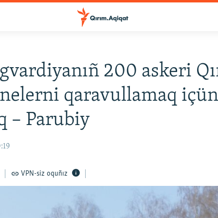
 gvardiyanıñ 200 askeri Q
nelerni qaravullamaq içü
q – Parubiy
0:19
VPN-siz oquñız