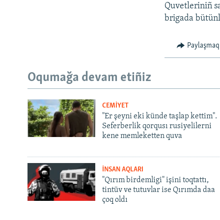
Quvetleriniñ s
brigada bütünle
Paylaşmaq
Oqumağa devam etiñiz
CEMİYET
"Er şeyni eki künde taşlap kettim".
Seferberlik qorqusı rusiyelilerni
kene memleketten quva
İNSAN AQLARI
"Qırım birdemligi" işini toqtattı,
tintüv ve tutuvlar ise Qırımda daa
çoq oldı