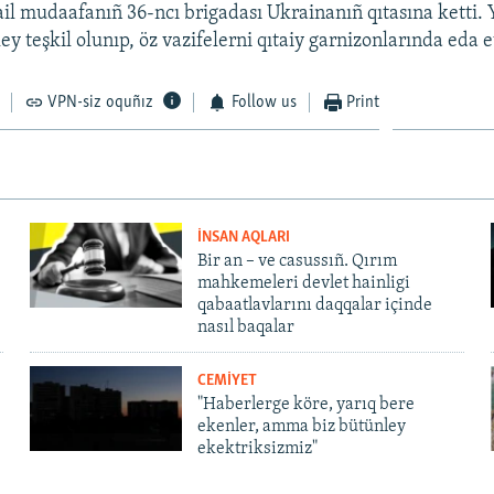
ail mudaafanıñ 36-ncı brigadası Ukrainanıñ qıtasına ketti. Y
y teşkil olunıp, öz vazifelerni qıtaiy garnizonlarında eda e
VPN-siz oquñız
Follow us
Print
İNSAN AQLARI
Bir an – ve casussıñ. Qırım
mahkemeleri devlet hainligi
qabaatlavlarını daqqalar içinde
nasıl baqalar
CEMİYET
"Haberlerge köre, yarıq bere
ekenler, amma biz bütünley
ekektriksizmiz"