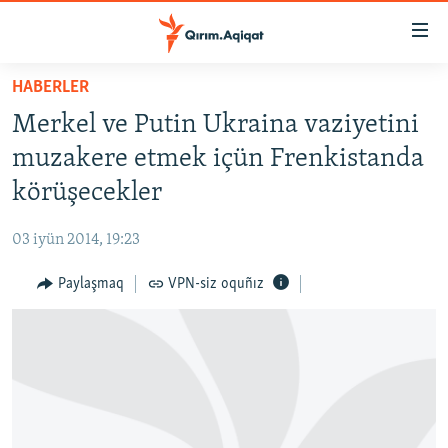
Link
açıqlığı
Esas
HABERLER
mündericege
HABERLER
Merkel ve Putin Ukraina vaziyetini
qaytmaq
SİYASET
Baş
muzakere etmek içün Frenkistanda
İQTİSADİYAT
navigatsiyağa
körüşecekler
qaytmaq
CEMİYET
Qıdıruvğa
03 iyün 2014, 19:23
MEDENİYET
qaytmaq
Paylaşmaq
VPN-siz oquñız
İNSAN AQLARI
VİDEO
SÜRET
BLOGLAR
FİKİR