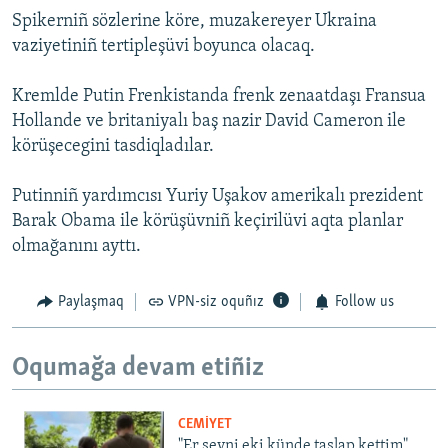
Spikerniñ sözlerine köre, muzakereyer Ukraina
vaziyetiniñ tertipleşüvi boyunca olacaq.
Kremlde Putin Frenkistanda frenk zenaatdaşı Fransua
Hollande ve britaniyalı baş nazir David Cameron ile
körüşecegini tasdiqladılar.
Putinniñ yardımcısı Yuriy Uşakov amerikalı prezident
Barak Obama ile körüşüvniñ keçirilüvi aqta planlar
olmağanını ayttı.
Paylaşmaq
VPN-siz oquñız
Follow us
Oqumağa devam etiñiz
CEMİYET
"Er şeyni eki künde taşlap kettim".