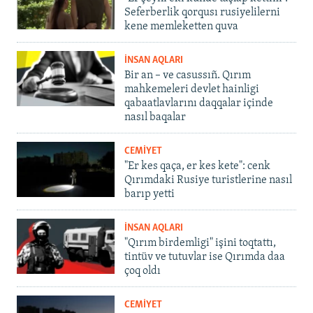
Seferberlik qorqusı rusiyelilerni
kene memleketten quva
İNSAN AQLARI
Bir an – ve casussıñ. Qırım
mahkemeleri devlet hainligi
qabaatlavlarını daqqalar içinde
nasıl baqalar
CEMİYET
"Er kes qaça, er kes kete": cenk
Qırımdaki Rusiye turistlerine nasıl
barıp yetti
İNSAN AQLARI
"Qırım birdemligi" işini toqtattı,
tintüv ve tutuvlar ise Qırımda daa
çoq oldı
CEMİYET