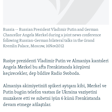
Русский
Українською
Russia -- Russian President Vladimir Putin and German
QOŞULIÑIZ!
Chancellor Angela Merkel during a joint news conference
following Russian-German bilateral talks in the Grand
Kremlin Palace, Moscow, 16Nov2012
RFE/RS bütün saytları
Rusiye prezidenti Vladimir Putin ve Almaniya kantsleri
Angela Merkel bu afta Frenkistanda körşüvni
keçirecekler, dep bildire Radio Svoboda.
Almaniya akimiyetiniñ spikeri aytqanı kibi, Merkel ve
Putin bugün telefon vastası ile Ukraina vaziyetini
muzakere etti ve subetni iyün 6 künü Frenkistanda
devam etmege añlaştılar.