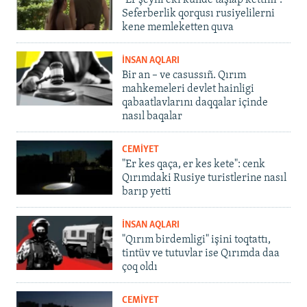
"Er şeyni eki künde taşlap kettim".
Seferberlik qorqusı rusiyelilerni
kene memleketten quva
İNSAN AQLARI
Bir an – ve casussıñ. Qırım
mahkemeleri devlet hainligi
qabaatlavlarını daqqalar içinde
nasıl baqalar
CEMİYET
"Er kes qaça, er kes kete": cenk
Qırımdaki Rusiye turistlerine nasıl
barıp yetti
İNSAN AQLARI
"Qırım birdemligi" işini toqtattı,
tintüv ve tutuvlar ise Qırımda daa
çoq oldı
CEMİYET