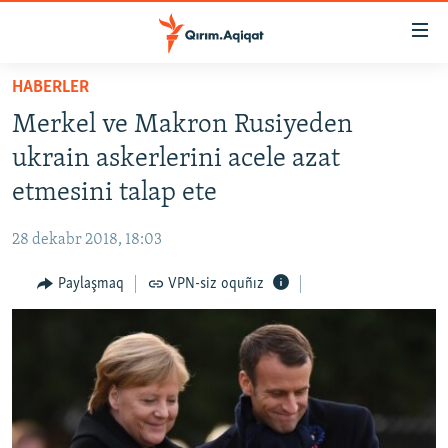
Link
açıqlığı
Esas
HABERLER
mündericege
HABERLER
Merkel ve Makron Rusiyeden
qaytmaq
SİYASET
Baş
ukrain askerlerini acele azat
İQTİSADİYAT
navigatsiyağa
etmesini talap ete
qaytmaq
CEMİYET
Qıdıruvğa
28 dekabr 2018, 18:03
MEDENİYET
qaytmaq
Paylaşmaq
VPN-siz oquñız
İNSAN AQLARI
VİDEO
SÜRET
BLOGLAR
FİKİR