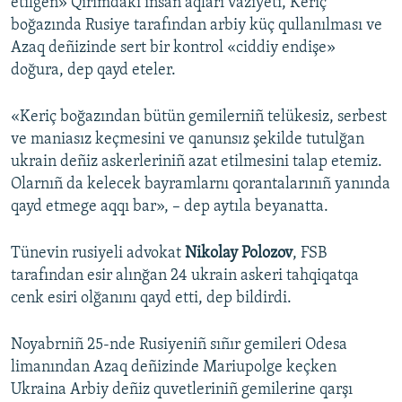
etilgen» Qırımdaki insan aqları vaziyeti, Keriç
boğazında Rusiye tarafından arbiy küç qullanılması ve
Azaq deñizinde sert bir kontrol «ciddiy endişe»
doğura, dep qayd eteler.
«Keriç boğazından bütün gemilerniñ telükesiz, serbest
ve maniasız keçmesini ve qanunsız şekilde tutulğan
ukrain deñiz askerleriniñ azat etilmesini talap etemiz.
Olarnıñ da kelecek bayramlarnı qorantalarınıñ yanında
qayd etmege aqqı bar», – dep aytıla beyanatta.
Tünevin rusiyeli advokat
Nikolay Polozov
, FSB
tarafından esir alınğan 24 ukrain askeri tahqiqatqa
cenk esiri olğanını qayd etti, dep bildirdi.
Noyabrniñ 25-nde Rusiyeniñ sıñır gemileri Odesa
limanından Azaq deñizinde Mariupolge keçken
Ukraina Arbiy deñiz quvetleriniñ gemilerine qarşı