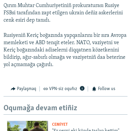
Qırım Muhtar Cumhuriyetiniñ prokuraturası Rusiye
FSBsi tarafından zapt etilgen ukrain deñiz askerlerini
cenk esiri dep tanıdı.
Rusiyeniñ Keriç boğazında yapqanlarını bir sıra Avropa
memleketi ve ABD tenqit eteler. NATO, vaziyetni ve
Keriç boğazındaki adiselerni diqqatnen közetkenini
bildirip, ağır-sabırlı olmağa ve vaziyetniñ daa beterine
yol açmamağa çağırdı.
Paylaşmaq
VPN-siz oquñız
Follow us
Oqumağa devam etiñiz
CEMİYET