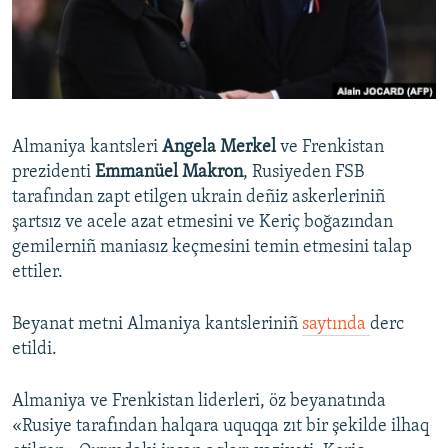
Русский
Українською
QOŞULIÑIZ!
Almaniya kantsleri
Angela Merkel
ve Frenkistan
prezidenti
Emmanüel Makron
, Rusiyeden FSB
tarafından zapt etilgen ukrain deñiz askerleriniñ
RFE/RS bütün saytları
şartsız ve acele azat etmesini ve Keriç boğazından
gemilerniñ maniasız keçmesini temin etmesini talap
ettiler.
Beyanat metni Almaniya kantsleriniñ
saytında
derc
etildi.
Almaniya ve Frenkistan liderleri, öz beyanatında
«Rusiye tarafından halqara uquqqa zıt bir şekilde ilhaq