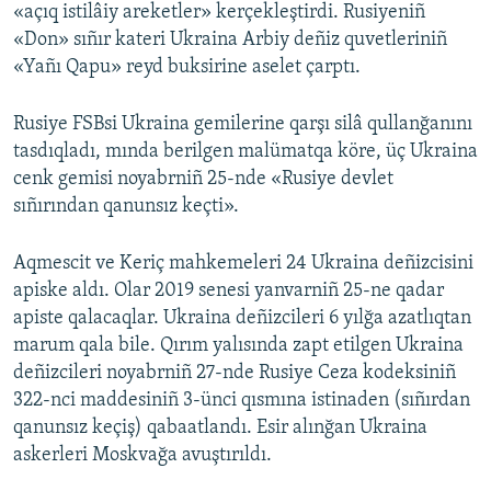
«açıq istilâiy areketler» kerçekleştirdi. Rusiyeniñ
«Don» sıñır kateri Ukraina Arbiy deñiz quvetleriniñ
«Yañı Qapu» reyd buksirine aselet çarptı.
Rusiye FSBsi Ukraina gemilerine qarşı silâ qullanğanını
tasdıqladı, mında berilgen malümatqa köre, üç Ukraina
cenk gemisi noyabrniñ 25-nde «Rusiye devlet
sıñırından qanunsız keçti».
Aqmescit ve Keriç mahkemeleri 24 Ukraina deñizcisini
apiske aldı. Olar 2019 senesi yanvarniñ 25-ne qadar
apiste qalacaqlar. Ukraina deñizcileri 6 yılğa azatlıqtan
marum qala bile. Qırım yalısında zapt etilgen Ukraina
deñizcileri noyabrniñ 27-nde Rusiye Ceza kodeksiniñ
322-nci maddesiniñ 3-ünci qısmına istinaden (sıñırdan
qanunsız keçiş) qabaatlandı. Esir alınğan Ukraina
askerleri Moskvağa avuştırıldı.