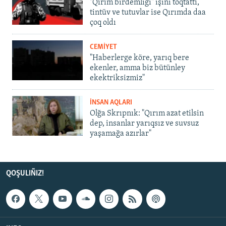
"Qırım birdemligi" işini toqtattı,
tintüv ve tutuvlar ise Qırımda daa
çoq oldı
CEMİYET
"Haberlerge köre, yarıq bere
ekenler, amma biz bütünley
ekektriksizmiz"
İNSAN AQLARI
Olğa Skrıpnık: "Qırım azat etilsin
dep, insanlar yarıqsız ve suvsuz
yaşamağa azırlar"
QOŞULIÑIZ!