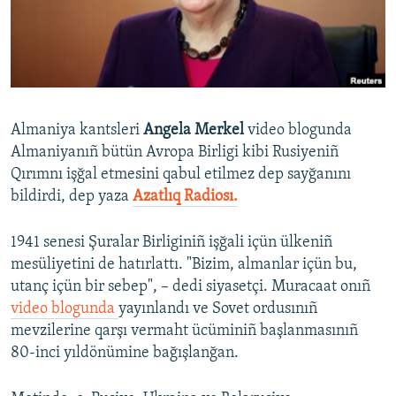
Русский
Українською
QOŞULIÑIZ!
Almaniya kantsleri
Angela Merkel
video blogunda
Almaniyanıñ bütün Avropa Birligi kibi Rusiyeniñ
Qırımnı işğal etmesini qabul etilmez dep sayğanını
RFE/RS bütün saytları
bildirdi, dep yaza
Azatlıq Radiosı.
1941 senesi Şuralar Birliginiñ işğali içün ülkeniñ
mesüliyetini de hatırlattı. "Bizim, almanlar içün bu,
utanç içün bir sebep", – dedi siyasetçi. Muracaat onıñ
video blogunda
yayınlandı ve Sovet ordusınıñ
mevzilerine qarşı vermaht ücüminiñ başlanmasınıñ
80-inci yıldönümine bağışlanğan.