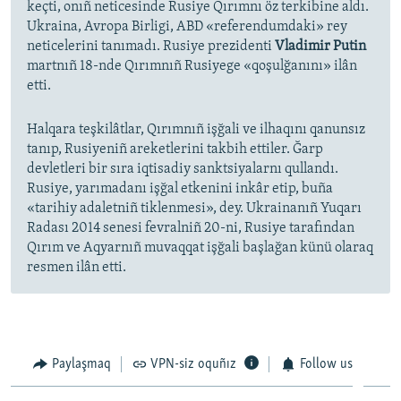
keçti, onıñ neticesinde Rusiye Qırımnı öz terkibine aldı.
Ukraina, Avropa Birligi, ABD «referendumdaki» rey
neticelerini tanımadı. Rusiye prezidenti
Vladimir Putin
martnıñ 18-nde Qırımnıñ Rusiyege «qoşulğanını» ilân
etti.
Halqara teşkilâtlar, Qırımnıñ işğali ve ilhaqını qanunsız
tanıp, Rusiyeniñ areketlerini takbih ettiler. Ğarp
devletleri bir sıra iqtisadiy sanktsiyalarnı qullandı.
Rusiye, yarımadanı işğal etkenini inkâr etip, buña
«tarihiy adaletniñ tiklenmesi», dey. Ukrainanıñ Yuqarı
Radası 2014 senesi fevralniñ 20-ni, Rusiye tarafından
Qırım ve Aqyarnıñ muvaqqat işğali başlağan künü olaraq
resmen ilân etti.
Paylaşmaq
VPN-siz oquñız
Follow us