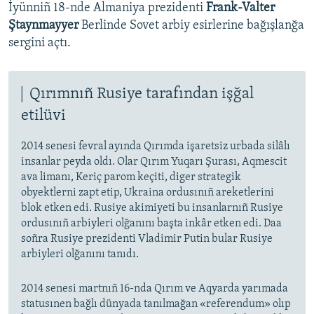
İyünniñ 18-nde Almaniya prezidenti
Frank-Valter
Ştaynmayyer
Berlinde Sovet arbiy esirlerine bağışlanğa
sergini açtı.
Qırımnıñ Rusiye tarafından işğal
etilüvi
2014 senesi fevral ayında Qırımda işaretsiz urbada silâlı
insanlar peyda oldı. Olar Qırım Yuqarı Şurası, Aqmescit
ava limanı, Keriç parom keçiti, diger strategik
obyektlerni zapt etip, Ukraina ordusınıñ areketlerini
blok etken edi. Rusiye akimiyeti bu insanlarnıñ Rusiye
ordusınıñ arbiyleri olğanını başta inkâr etken edi. Daa
soñra Rusiye prezidenti Vladimir Putin bular Rusiye
arbiyleri olğanını tanıdı.
2014 senesi martnıñ 16-nda Qırım ve Aqyarda yarımada
statusınen bağlı dünyada tanılmağan «referendum» olıp