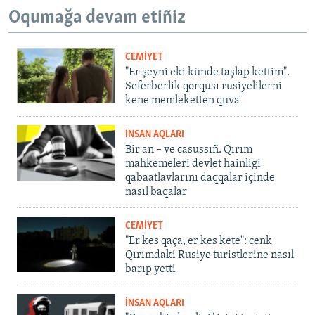
Oqumağa devam etiñiz
CEMİYET
"Er şeyni eki künde taşlap kettim".
Seferberlik qorqusı rusiyelilerni
kene memleketten quva
İNSAN AQLARI
Bir an – ve casussıñ. Qırım
mahkemeleri devlet hainligi
qabaatlavlarını daqqalar içinde
nasıl baqalar
CEMİYET
"Er kes qaça, er kes kete": cenk
Qırımdaki Rusiye turistlerine nasıl
barıp yetti
İNSAN AQLARI