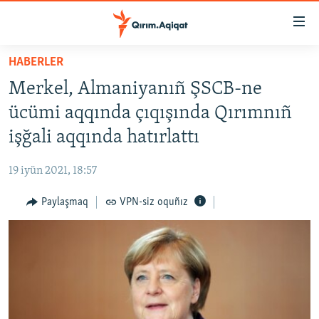
Link
açıqlığı
Esas
HABERLER
mündericege
HABERLER
Merkel, Almaniyanıñ ŞSCB-ne
qaytmaq
SİYASET
Baş
ücümi aqqında çıqışında Qırımnıñ
İQTİSADİYAT
navigatsiyağa
işğali aqqında hatırlattı
qaytmaq
CEMİYET
Qıdıruvğa
19 iyün 2021, 18:57
MEDENİYET
qaytmaq
Paylaşmaq
VPN-siz oquñız
İNSAN AQLARI
VİDEO
SÜRET
BLOGLAR
FİKİR