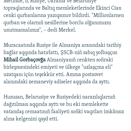
Metinde, o, Rusiye, Ukraina ve Belarusiye
topraqlarında ve Baltıq memleketlerinde Ekinci Cian
cenki qurbanlarına yazıqsınuv bildirdi. "Millionlarnen
qurban ve olarnıñ nesillerine borclu olğanımıznı
unutmamalımız", – dedi Merkel.
Muracaatında Rusiye ile Almaniya arasındaki tarihiy
bağlar aqqında hatırlattı, ŞSCB-niñ sabıq yolbaşçısı
Mihail Gorbaçovğa
Almaniyanıñ cenkten soñraki
birleşmesindeki emiyeti ve ülkege "uzlaşçma eli"
uzatqanı içün teşekkür etti. Amma postsovet
alanındaki zemaneviy adiseler aqqında da ayttı.
Hususan, Belarusiye ve Rusiyedeki narazılıqlarnıñ
dağıtılması aqqında ayttı ve bu eki memlekette
vatandaş cemaatınıñ faaliyeti soñki vaqıtları imkânsız
alına kelgenini qayd etti.