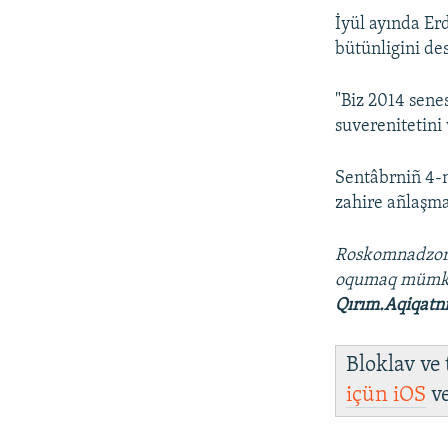
İyül ayında Er
bütünligini de
"Biz 2014 sene
suverenitetini 
Sentâbrniñ 4-n
zahire añlaşma
Roskomnadzo
oqumaq müm
Qırım.Aqiqatn
Bloklav ve
içün
iOS
v