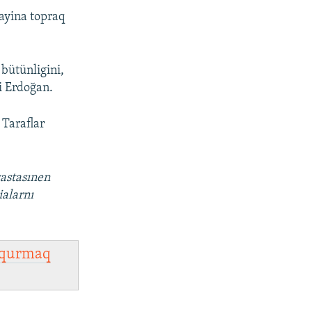
ayina topraq
bütünligini,
di Erdoğan.
 Taraflar
vastasınen
ialarnı
qurmaq