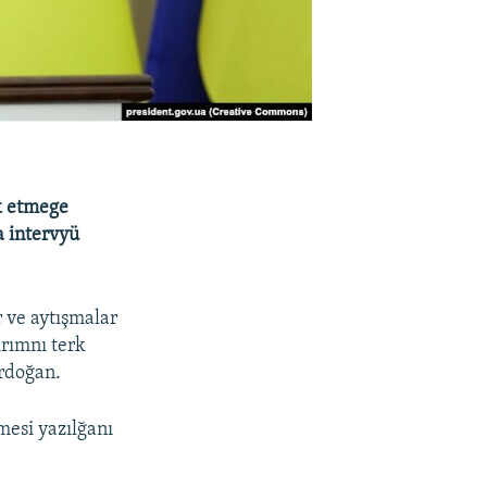
k etmege
 intervyü
 ve aytışmalar
ırımnı terk
Erdoğan.
mesi yazılğanı