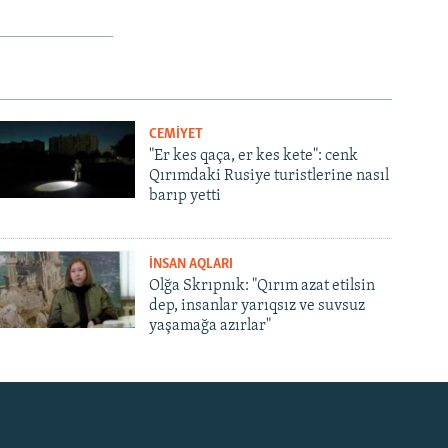
CEMİYET
"Er kes qaça, er kes kete": cenk
Qırımdaki Rusiye turistlerine nasıl
barıp yetti
İNSAN AQLARI
Olğa Skrıpnık: "Qırım azat etilsin
dep, insanlar yarıqsız ve suvsuz
yaşamağa azırlar"