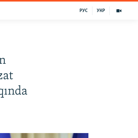
РУС
УКР
an
zat
qqında