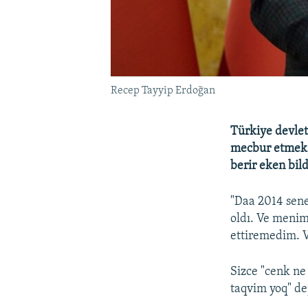
Recep Tayyip Erdoğan
Türkiye devlet
mecbur etmek 
berir eken bild
"Daa 2014 sene
oldı. Ve menim
ettiremedim. Ve
Sizce "cenk ne
taqvim yoq" de