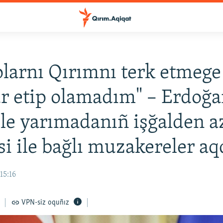
larnı Qırımnı terk etmege
 etip olamadım" – Erdoğ
ile yarımadanıñ işğalden a
si ile bağlı muzakereler a
15:16
VPN-siz oquñız