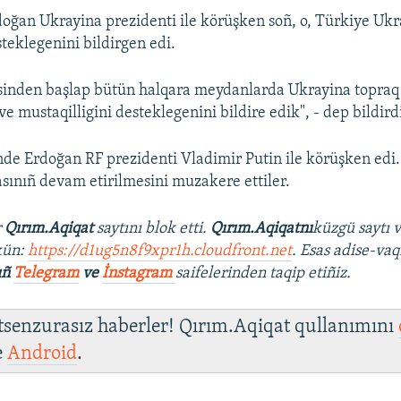
doğan Ukrayina prezidenti ile körüşken soñ, o, Türkiye Ukr
steklegenini bildirgen edi.
sinden başlap bütün halqara meydanlarda Ukrayina topraq 
ve mustaqilligini desteklegenini bildire edik", - dep bildir
de Erdoğan RF prezidenti Vladimir Putin ile körüşken edi.
sınıñ devam etirilmesini muzakere ettiler.
r
Qırım.Aqiqat
saytını blok etti.
Qırım.Aqiqatnı
küzgü saytı 
kün:
https://d1ug5n8f9xpr1h.cloudfront.net
. Esas adise-vaq
ıñ
Telegram
ve
İnstagram
saifelerinden taqip etiñiz.
 tsenzurasız haberler! Qırım.Aqiqat qullanımını
e
Android
.