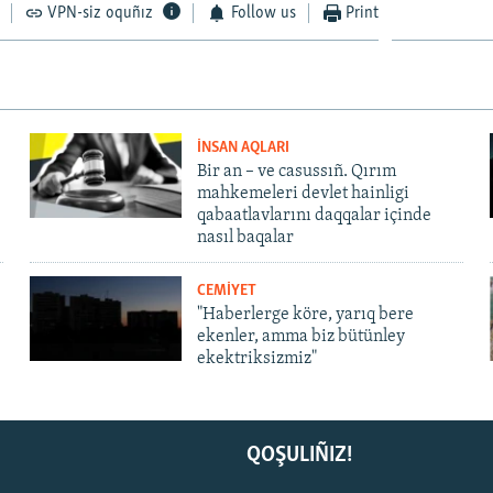
VPN-siz oquñız
Follow us
Print
İNSAN AQLARI
Bir an – ve casussıñ. Qırım
mahkemeleri devlet hainligi
qabaatlavlarını daqqalar içinde
nasıl baqalar
CEMİYET
"Haberlerge köre, yarıq bere
ekenler, amma biz bütünley
ekektriksizmiz"
QOŞULIÑIZ!