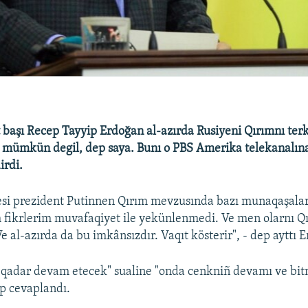
 başı Recep Tayyip Erdoğan al-azırda Rusiyeni Qırımnı ter
mümkün degil, dep saya. Bunı o PBS Amerika telekanalına
irdi.
si prezident Putinnen Qırım mevzusında bazı munaqaşalar
 fikrlerim muvafaqiyet ile yekünlenmedi. Ve men olarnı Q
 al-azırda da bu imkânsızdır. Vaqıt kösterir", - dep ayttı 
 qadar devam etecek" sualine "onda cenkniñ devamı ve bit
p cevaplandı.