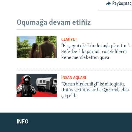
Paylaşmaq
Oqumağa devam etiñiz
CEMİYET
"Er şeyni eki künde taşlap kettim".
Seferberlik qorqusı rusiyelilerni
kene memleketten quva
İNSAN AQLARI
"Qırım birdemligi" işini toqtattı,
tintüv ve tutuvlar ise Qırımda daa
çoq oldı
Русский
INFO
Українською