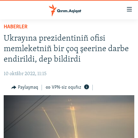
Link
açıqlığı
Esas
HABERLER
mündericege
HABERLER
Ukrayına prezidentiniñ ofisi
qaytmaq
SİYASET
Baş
memleketniñ bir çoq şeerine darbe
İQTİSADİYAT
navigatsiyağa
endirildi, dep bildirdi
qaytmaq
CEMİYET
Qıdıruvğa
10 oktâbr 2022, 11:15
MEDENİYET
qaytmaq
Paylaşmaq
VPN-siz oquñız
İNSAN AQLARI
VİDEO
SÜRET
BLOGLAR
FİKİR