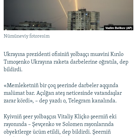
Русский
Українською
Nümüneviy fotoresim
QOŞULIÑIZ!
Ukrayına prezidenti ofisiniñ yolbaşçı muavini Kırılo
Tımoşenko Ukrayına raketa darbelerine oğratıla, dep
RFE/RS bütün saytları
bildirdi.
«Memleketniñ bir çoq şeerinde darbeler aqqında
malümat bar. Açılğan ateş neticesinde vatandaşlar
zarar kördi», – dep yazdı o, Telegram kanalında.
Kyivniñ şeer yolbaşçısı Vitaliy Kliçko şeerniñ eki
rayonında – Şevçenko ve Solomen rayonlarında
obyektlerge ücüm etildi, dep bildirdi. Şeerniñ