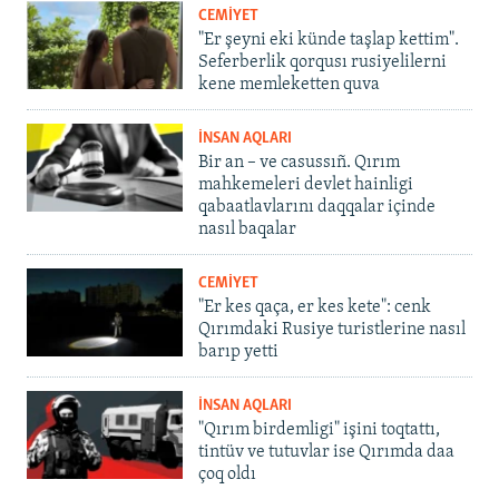
CEMİYET
"Er şeyni eki künde taşlap kettim".
Seferberlik qorqusı rusiyelilerni
kene memleketten quva
İNSAN AQLARI
Bir an – ve casussıñ. Qırım
mahkemeleri devlet hainligi
qabaatlavlarını daqqalar içinde
nasıl baqalar
CEMİYET
"Er kes qaça, er kes kete": cenk
Qırımdaki Rusiye turistlerine nasıl
barıp yetti
İNSAN AQLARI
"Qırım birdemligi" işini toqtattı,
tintüv ve tutuvlar ise Qırımda daa
çoq oldı