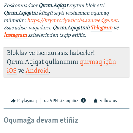
Roskomnadzor
Qırım.Aqiqat
saytını blok etti.
Qırım.Aqiqatnı
küzgü saytı vastasınen oqumaq
mümkün:
https://krymrcriywdcchs.azureedge.net
.
Esas adise-vaqialarnı
Qırım.Aqiqatnıñ
Telegram
ve
İnstagram
saifelerinden taqip etiñiz.
Bloklav ve tsenzurasız haberler!
Qırım.Aqiqat qullanımını
qurmaq içün
iOS
ve
Android
.
Paylaşmaq
VPN-siz oquñız
Follow us
Oqumağa devam etiñiz