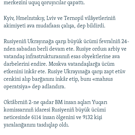
merkezini uquq qoruyıcılar qapattı.
Kyiv, Hmelnıtskıy, Lviv ve Ternopil vilâyetleriniñ
akimiyeti ava mudafaası çalışa, dep bildirdi.
Rusiyeniñ Ukrayınağa qarşı büyük ücümi fevralniñ 24-
nden sabadan berli devam ete. Rusiye ordusı arbiy ve
vatandaş infrastrukturasınıñ esas obyektlerine ava
darbelerini endire. Moskva vatandaşlarğa ücüm
etkenini inkâr ete. Rusiye Ukrayınağa qarşı zapt etüv
cenkini alıp barğanını inkâr etip, bunı «mahsus
operatsiya» dep adlandıra.
Oktâbrniñ 2-ne qadar BM insan aqları Yuqarı
komissarınıñ idaresi Rusiyeniñ büyük ücümi
neticesinde 6114 insan ölgenini ve 9132 kişi
yaralanğanını tasdıqlap oldı.