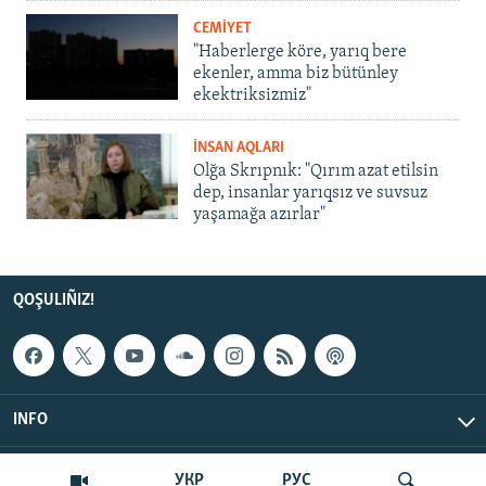
CEMİYET
"Haberlerge köre, yarıq bere
ekenler, amma biz bütünley
ekektriksizmiz"
İNSAN AQLARI
Olğa Skrıpnık: "Qırım azat etilsin
dep, insanlar yarıqsız ve suvsuz
yaşamağa azırlar"
QOŞULIÑIZ!
INFO
© Qırım.Aqiqat, 2026 | All Rights Reserved.
УКР
РУС