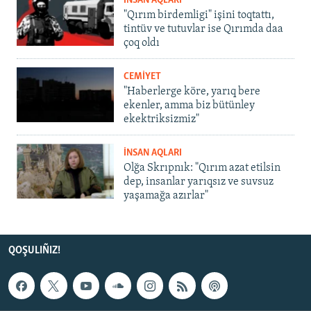
İNSAN AQLARI
"Qırım birdemligi" işini toqtattı,
tintüv ve tutuvlar ise Qırımda daa
çoq oldı
CEMİYET
"Haberlerge köre, yarıq bere
ekenler, amma biz bütünley
ekektriksizmiz"
İNSAN AQLARI
Olğa Skrıpnık: "Qırım azat etilsin
dep, insanlar yarıqsız ve suvsuz
yaşamağa azırlar"
QOŞULIÑIZ!