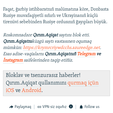
Faqat, ğarbiy istihbaratnıñ malümatına köre, Donbasta
Rusiye muvafaqiyetli sıñırlı ve Ukrayinanıñ küçlü
tirenüvi sebebinden Rusiye ordusınıñ ğayıpları büyük.
Roskomnadzor
Qırım.Aqiqat
saytını blok etti.
Qırım.Aqiqatnı
küzgü saytı vastasınen oqumaq
mümkün:
https://krymrcriywdcchs.azureedge.net
.
Esas adise-vaqialarnı
Qırım.Aqiqatnıñ
Telegram
ve
İnstagram
saifelerinden taqip etiñiz.
Bloklav ve tsenzurasız haberler!
Qırım.Aqiqat qullanımını
qurmaq içün
iOS
ve
Android
.
Paylaşmaq
VPN-siz oquñız
Follow us