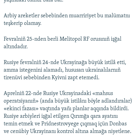
yaşındaki ösmür bala bar.
Arbiy areketler sebebinden muarririyet bu malümatnı
teşkerip olamay.
Fevralniñ 25-nden berli Melitopol RF orusınıñ işğal
altındadır.
Rusiye fevralniñ 24-nde Ukrayinağa büyük istilâ etti,
amma istegenini alamadı, hususan ukrainalılarnıñ
tirenüvi sebebinden Kyivni zapt etemedi.
Aprelniñ 22-nde Rusiye Ukrayinadaki «mahsus
operatsiyanıñ» (anda büyük istilânı böyle adlandıralar)
«ekinci fazası» vaqtında yañı planlar aqqında bildirdi.
Rusiye arbiyleri işğal etilgen Qırımğa qara ayatını
temin etmek ve Pridnestrovyege çıqmaq içün Donbas
ve cenübiy Ukrayinanı kontrol altına almağa niyetlene.