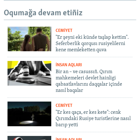
Oqumağa devam etiñiz
CEMİYET
"Er şeyni eki künde taşlap kettim".
Seferberlik qorqusı rusiyelilerni
kene memleketten quva
İNSAN AQLARI
Bir an – ve casussıñ. Qırım
mahkemeleri devlet hainligi
qabaatlavlarını daqqalar içinde
nasıl baqalar
CEMİYET
"Er kes qaça, er kes kete": cenk
Qırımdaki Rusiye turistlerine nasıl
barıp yetti