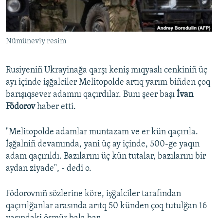
Русский
Українською
Nümüneviy resim
QOŞULIÑIZ!
Rusiyeniñ Ukrayinağa qarşı keniş mıqyaslı cenkiniñ üç
ayı içinde işğalciler Melitopolde artıq yarım biñden çoq
barışıqsever adamnı qaçırdılar. Bunı şeer başı
İvan
RFE/RS bütün saytları
Födorov
haber etti.
"Melitopolde adamlar muntazam ve er kün qaçırıla.
İşğalniñ devamında, yani üç ay içinde, 500-ge yaqın
adam qaçırıldı. Bazılarını üç kün tutalar, bazılarını bir
aydan ziyade", - dedi o.
Födorovnıñ sözlerine köre, işğalciler tarafından
qaçırılğanlar arasında arıtq 50 künden çoq tutulğan 16