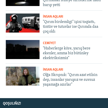
Qırımdaki Rusiye turistlerine nasıl
barıp yetti
İNSAN AQLARI
"Qırım birdemligi" işini toqtattı,
tintüv ve tutuvlar ise Qırımda daa
çoq oldı
CEMİYET
"Haberlerge köre, yarıq bere
ekenler, amma biz bütünley
ekektriksizmiz"
İNSAN AQLARI
Olğa Skrıpnık: "Qırım azat etilsin
dep, insanlar yarıqsız ve suvsuz
yaşamağa azırlar"
QOŞULIÑIZ!