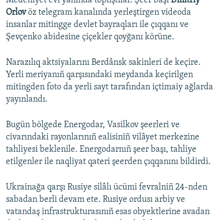
Medeniyet evi yanında toplıştılar. Şeer başı
Dmitriy
Orlov
öz telegram kanalında yerleştirgen videoda
insanlar mitingge devlet bayraqları ile çıqqanı ve
Şevçenko abidesine çiçekler qoyğanı körüne.
Narazılıq aktsiyalarını Berdânsk sakinleri de keçire.
Yerli meriyanıñ qarşısındaki meydanda keçirilgen
mitingden foto da yerli sayt tarafından içtimaiy ağlarda
yayınlandı.
Bugün bölgede Energodar, Vasilkov şeerleri ve
civarındaki rayonlarınıñ ealisiniñ vilâyet merkezine
tahliyesi beklenile. Energodarnıñ şeer başı, tahliye
etilgenler ile naqliyat qateri şeerden çıqqanını bildirdi.
Ukrainağa qarşı Rusiye silâlı ücümi fevralniñ 24-nden
sabadan berli devam ete. Rusiye ordusı arbiy ve
vatandaş infrastrukturasınıñ esas obyektlerine avadan