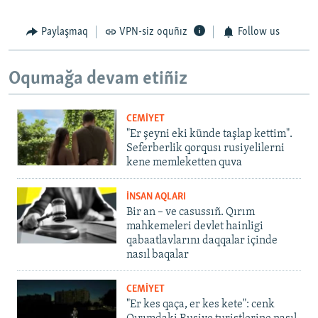
Paylaşmaq
VPN-siz oquñız
Follow us
Oqumağa devam etiñiz
CEMİYET
"Er şeyni eki künde taşlap kettim".
Seferberlik qorqusı rusiyelilerni
kene memleketten quva
İNSAN AQLARI
Bir an – ve casussıñ. Qırım
mahkemeleri devlet hainligi
qabaatlavlarını daqqalar içinde
nasıl baqalar
CEMİYET
"Er kes qaça, er kes kete": cenk