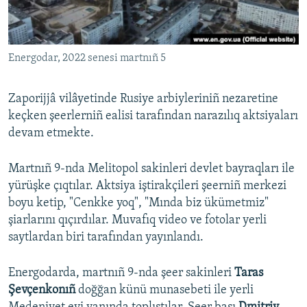
Русский
Українською
Energodar, 2022 senesi martnıñ 5
QOŞULIÑIZ!
Zaporijjâ vilâyetinde Rusiye arbiyleriniñ nezaretine
keçken şeerlerniñ ealisi tarafından narazılıq aktsiyaları
devam etmekte.
RFE/RS bütün saytları
Martnıñ 9-nda Melitopol sakinleri devlet bayraqları ile
yürüşke çıqtılar. Aktsiya iştirakçileri şeerniñ merkezi
boyu ketip, "Cenkke yoq", "Mında biz ükümetmiz"
şiarlarını qıçırdılar. Muvafıq video ve fotolar yerli
saytlardan biri tarafından yayınlandı.
Energodarda, martnıñ 9-nda şeer sakinleri
Taras
Şevçenkonıñ
doğğan künü munasebeti ile yerli