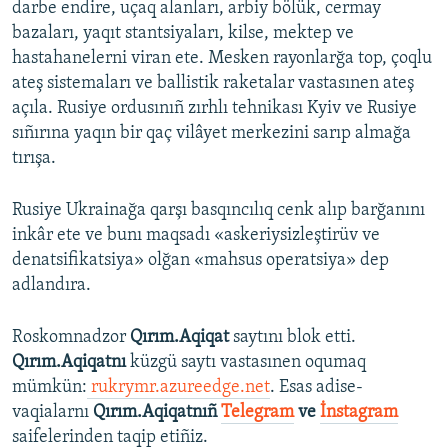
darbe endire, uçaq alanları, arbiy bölük, cermay
bazaları, yaqıt stantsiyaları, kilse, mektep ve
hastahanelerni viran ete. Mesken rayonlarğa top, çoqlu
ateş sistemaları ve ballistik raketalar vastasınen ateş
açıla. Rusiye ordusınıñ zırhlı tehnikası Kyiv ve Rusiye
sıñırına yaqın bir qaç vilâyet merkezini sarıp almağa
tırışa.
Rusiye Ukrainağa qarşı basqıncılıq cenk alıp barğanını
inkâr ete ve bunı maqsadı «askeriysizleştirüv ve
denatsifikatsiya» olğan «mahsus operatsiya» dep
adlandıra.
Roskomnadzor
Qırım.Aqiqat
saytını blok etti.
Qırım.Aqiqatnı
küzgü saytı vastasınen oqumaq
mümkün:
rukrymr.azureedge.net
. Esas adise-
vaqialarnı
Qırım.Aqiqatnıñ
Telegram
ve
İnstagram
saifelerinden taqip etiñiz.