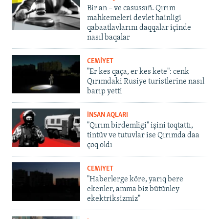
Bir an – ve casussıñ. Qırım
mahkemeleri devlet hainligi
qabaatlavlarını daqqalar içinde
nasıl baqalar
CEMİYET
"Er kes qaça, er kes kete": cenk
Qırımdaki Rusiye turistlerine nasıl
barıp yetti
İNSAN AQLARI
"Qırım birdemligi" işini toqtattı,
tintüv ve tutuvlar ise Qırımda daa
çoq oldı
CEMİYET
"Haberlerge köre, yarıq bere
ekenler, amma biz bütünley
ekektriksizmiz"