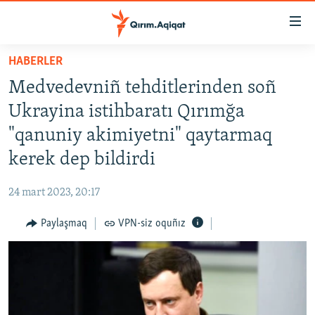
Link
açıqlığı
Esas
HABERLER
mündericege
HABERLER
Medvedevniñ tehditlerinden soñ
qaytmaq
SİYASET
Baş
Ukrayina istihbaratı Qırımğa
İQTİSADİYAT
navigatsiyağa
"qanuniy akimiyetni" qaytarmaq
qaytmaq
CEMİYET
kerek dep bildirdi
Qıdıruvğa
MEDENİYET
qaytmaq
24 mart 2023, 20:17
İNSAN AQLARI
Paylaşmaq
VPN-siz oquñız
VİDEO
SÜRET
BLOGLAR
FİKİR