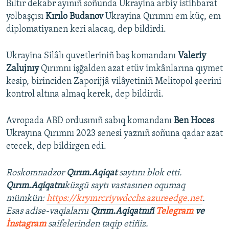
Bıltır dekabr ayınıñ soñunda Ukrayina arbiy istihbarat
yolbaşçısı
Kırılo Budanov
Ukrayina Qırımnı em küç, em
diplomatiyanen keri alacaq, dep bildirdi.
Ukrayina Silâlı quvetleriniñ baş komandanı
Valeriy
Zalujnıy
Qırımnı işğalden azat etüv imkânlarına qıymet
kesip, birinciden Zaporijjâ vilâyetiniñ Melitopol şeerini
kontrol altına almaq kerek, dep bildirdi.
Avropada ABD ordusınıñ sabıq komandanı
Ben Hoces
Ukrayına Qırımnı 2023 senesi yaznıñ soñuna qadar azat
etecek, dep bildirgen edi.
Roskomnadzor
Qırım.Aqiqat
saytını blok etti.
Qırım.Aqiqatnı
küzgü saytı vastasınen oqumaq
mümkün:
https://krymrcriywdcchs.azureedge.net
.
Esas adise-vaqialarnı
Qırım.Aqiqatnıñ
Telegram
ve
İnstagram
saifelerinden taqip etiñiz.