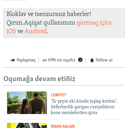
Bloklav ve tsenzurasız haberler!
Qırım.Aqiqat qullanımını
qurmaq içün
iOS
ve
Android
.
Paylaşmaq
VPN-siz oquñız
Follow us
Oqumağa devam etiñiz
CEMİYET
"Er şeyni eki künde taşlap kettim".
Seferberlik qorqusı rusiyelilerni
kene memleketten quva
İNSAN AQLARI