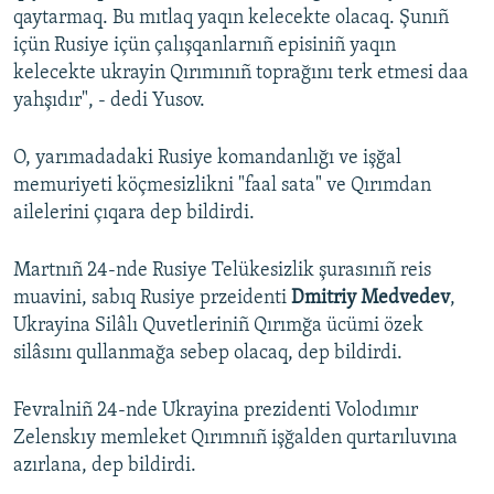
qaytarmaq. Bu mıtlaq yaqın kelecekte olacaq. Şunıñ
içün Rusiye içün çalışqanlarnıñ episiniñ yaqın
kelecekte ukrayin Qırımınıñ toprağını terk etmesi daa
yahşıdır", - dedi Yusov.
O, yarımadadaki Rusiye komandanlığı ve işğal
memuriyeti köçmesizlikni "faal sata" ve Qırımdan
ailelerini çıqara dep bildirdi.
Martnıñ 24-nde Rusiye Telükesizlik şurasınıñ reis
muavini, sabıq Rusiye przeidenti
Dmitriy Medvedev
,
Ukrayina Silâlı Quvetleriniñ Qırımğa ücümi özek
silâsını qullanmağa sebep olacaq, dep bildirdi.
Fevralniñ 24-nde Ukrayina prezidenti Volodımır
Zelenskıy memleket Qırımnıñ işğalden qurtarıluvına
azırlana, dep bildirdi.