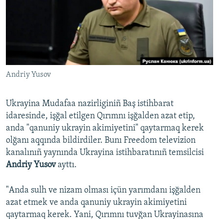
Русский
Українською
QOŞULIÑIZ!
Andriy Yusov
Ukrayina Mudafaa nazirliginiñ Baş istihbarat
RFE/RS bütün saytları
idaresinde, işğal etilgen Qırımnı işğalden azat etip,
anda "qanuniy ukrayin akimiyetini" qaytarmaq kerek
olğanı aqqında bildirdiler. Bunı Freedom televizion
kanalınıñ yaynında Ukrayina istihbaratınıñ temsilcisi
Andriy Yusov
ayttı.
"Anda sulh ve nizam olması içün yarımdanı işğalden
azat etmek ve anda qanuniy ukrayin akimiyetini
qaytarmaq kerek. Yani, Qırımnı tuvğan Ukrayinasına