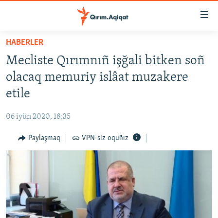
Link
açıqlığı
Esas
HABERLER
mündericege
HABERLER
Mecliste Qırımnıñ işğali bitken soñ
qaytmaq
SİYASET
Baş
olacaq memuriy islâat muzakere
İQTİSADİYAT
navigatsiyağa
etile
qaytmaq
CEMİYET
Qıdıruvğa
06 iyün 2020, 18:35
MEDENİYET
qaytmaq
Paylaşmaq
VPN-siz oquñız
İNSAN AQLARI
VİDEO
SÜRET
BLOGLAR
FİKİR