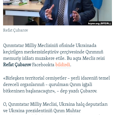
Русский
Українською
Refat Çubarov
QOŞULIÑIZ!
Qırımtatar Milliy Meclisiniñ ofisinde Ukrainada
keçirilgen merkezsizleştirüv çerçivesinde Qırımnıñ
RFE/RS bütün saytları
memuriy islâatı muzakere etile. Bu aqta Meclis reisi
Refat Çubarov
Facebookta
bildirdi
.
«Birleşken territorial cemiyetler – yerli idareniñ temel
dereceli organlarınıñ – qurulması Qırım işğali
bitkeninen başlanacaqtır», – dep yazdı Çubarov.
O, Qırımtatar Milliy Meclisi, Ukraina halq deputatları
ve Ukraina prezidentiniñ Qırım Muhtar