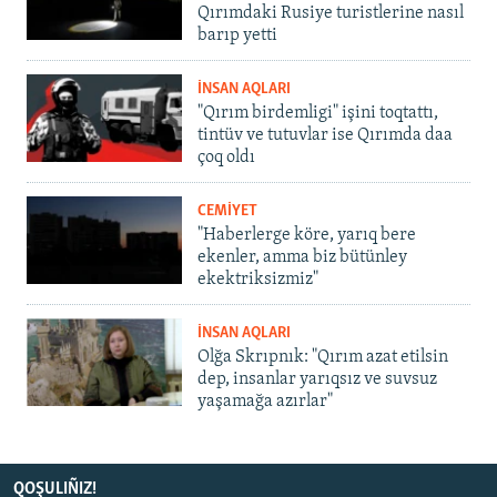
Qırımdaki Rusiye turistlerine nasıl
barıp yetti
İNSAN AQLARI
"Qırım birdemligi" işini toqtattı,
tintüv ve tutuvlar ise Qırımda daa
çoq oldı
CEMİYET
"Haberlerge köre, yarıq bere
ekenler, amma biz bütünley
ekektriksizmiz"
İNSAN AQLARI
Olğa Skrıpnık: "Qırım azat etilsin
dep, insanlar yarıqsız ve suvsuz
yaşamağa azırlar"
QOŞULIÑIZ!