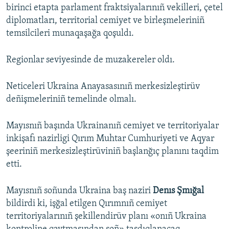
birinci etapta parlament fraktsiyalarınıñ vekilleri, çetel
diplomatları, territorial cemiyet ve birleşmeleriniñ
temsilcileri munaqaşağa qoşuldı.
Regionlar seviyesinde de muzakereler oldı.
Neticeleri Ukraina Anayasasınıñ merkesizleştirüv
deñişmeleriniñ temelinde olmalı.
Mayısnıñ başında Ukrainanıñ cemiyet ve territoriyalar
inkişafı nazirligi Qırım Muhtar Cumhuriyeti ve Aqyar
şeeriniñ merkesizleştirüviniñ başlanğıç planını taqdim
etti.
Mayısnıñ soñunda Ukraina baş naziri
Denıs Şmığal
bildirdi ki, işğal etilgen Qırımnıñ cemiyet
territoriyalarınıñ şekillendirüv planı «onıñ Ukraina