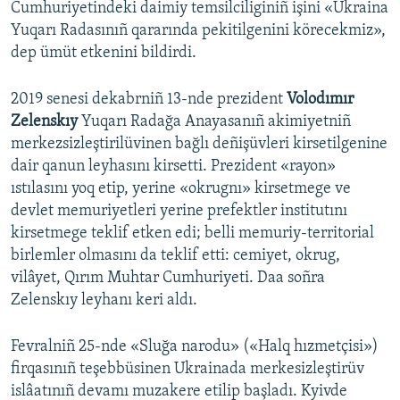
Cumhuriyetindeki daimiy temsilciliginiñ işini «Ukraina
Yuqarı Radasınıñ qararında pekitilgenini körecekmiz»,
dep ümüt etkenini bildirdi.
2019 senesi dekabrniñ 13-nde prezident
Volodımır
Zelenskıy
Yuqarı Radağa Anayasanıñ akimiyetniñ
merkezsizleştirilüvinen bağlı deñişüvleri kirsetilgenine
dair qanun leyhasını kirsetti. Prezident «rayon»
ıstılasını yoq etip, yerine «okrugnı» kirsetmege ve
devlet memuriyetleri yerine prefektler institutını
kirsetmege teklif etken edi; belli memuriy-territorial
birlemler olmasını da teklif etti: cemiyet, okrug,
vilâyet, Qırım Muhtar Cumhuriyeti. Daa soñra
Zelenskıy leyhanı keri aldı.
Fevralniñ 25-nde «Sluğa narodu» («Halq hızmetçisi»)
firqasınıñ teşebbüsinen Ukrainada merkesizleştirüv
islâatınıñ devamı muzakere etilip başladı. Kyivde