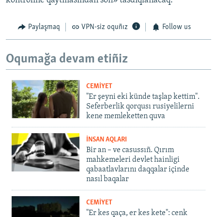
kontroline qaytmasından soñ» tasdıqlanacaq.
Paylaşmaq
VPN-siz oquñız
Follow us
Oqumağa devam etiñiz
CEMİYET
"Er şeyni eki künde taşlap kettim".
Seferberlik qorqusı rusiyelilerni
kene memleketten quva
İNSAN AQLARI
Bir an – ve casussıñ. Qırım
mahkemeleri devlet hainligi
qabaatlavlarını daqqalar içinde
nasıl baqalar
CEMİYET
"Er kes qaça, er kes kete": cenk