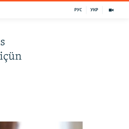
РУС
УКР
us
 içün