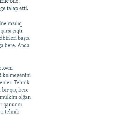
ile bile.
e talap etti.
ne razılıq
arşı çıqtı.
dbirleri başta
ağa bere. Anda
etovnı
zü kelmegenini
enler. Tehnik
 bir qaç kere
e mülkim olğan
ir qanunnı
ti tehnik