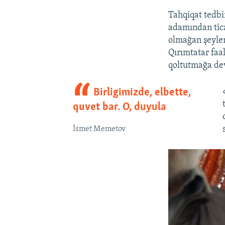
Tahqiqat tedbi
adamından ticar
olmağan şeyler
Qırımtatar faal
qoltutmağa de
Birligimizde, elbette,
quvet bar. O, duyula
İsmet Memetov