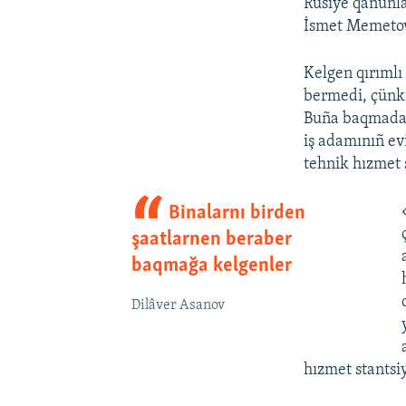
Rusiye qanunla
İsmet Memetov 
Kelgen qırıml
bermedi, çünki
Buña baqmadan,
iş adamınıñ evi
tehnik hızmet 
Binalarnı birden
şaatlarnen beraber
baqmağa kelgenler
Dilâver Asanov
hızmet stantsi