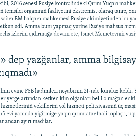
ibi, 2016 senesi Rusiye kontrolindeki Qırım Yuqarı mahk
ñ temsilci organınıñ faaliyetini ekstremist olaraq tanıp, on
a soñra BM halqara mahkemesi Rusiye akimiyetinden bu ya
p etken edi. Amma bunı yapmaq yerine Rusiye mahsus hızme
lis izlerini qıdırmağa devam ete, İsmet Memetovnıñ vaziy
» dep yazğanlar, amma bilgisa
 çıqmadı»
alniñ evine FSB hadimleri noyabrniñ 21-nde kündüz keldi. 
 er yerge artından ketken kim olğanları belli olmağan er ki
ızmetleriniñ vekillerini yol hızmeti politsiyasınıñ üç maşi
ñ evi yanında yigirmige yaqın qırımtatar faali toplaştı, uq
r andan ayırılmadılar.