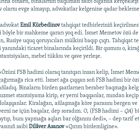
rına binaen, binalarnıñ baqılması saibi olğanda kerçekleştir
olarnı evge almayıp, advokatlar kelgenine qadar beklemeg
ı advokat
Emil Kürbedinov
tahqiqat tedbirleriniñ keçirilmesi
 böyle bir mahkeme qararı yoq edi. İsmet Memetov özü de q
 Rusiye uquq qoruyıcıları mülkini baqıp çıqtı. Tahqiqat te
 yanındaki ticaret binalarında keçirildi. Bir qısmını o, kir
stantsiyaları, mebel tükânı ve qave yerleşe.
«Özüni FSB hadimi olaraq tanıtqan insan kelip, İsmet Mem
çağırmağa rica etti. İsmet ağa çıqqan soñ FSB hadimi bir ö
añladıq. Binalarnı birden şaatlarnen beraber baqmağa kelg
hızmet stantsiyama kirip, er yerni baqqanlar, mından keçip,
dolaşqanlar. Kiralağan, añlaşmağa köre parasını bergen v
yerni ne içün baqalar, dep soradım. O, (FSB hadimi –
QA
) b
aytıp, bunı yapmağa aqları bar olğanını dedi», – dep tarif et
yasınıñ saibi
Dilâver Asanov
«Qırım birdemligine».