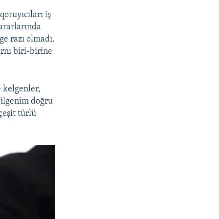
oruyıcıları iş
qararlarında
e razı olmadı.
rnı biri-birine
 kelgenler,
bilgenim doğru
eşit türlü