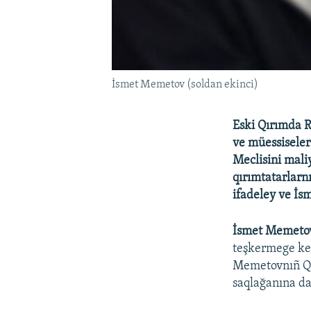
İsmet Memetov (soldan ekinci)
Eski Qırımda R
ve müessiseler
Meclisini mali
qırımtatarlarnı
ifadeley ve İs
İsmet Memeto
teşkermege kel
Memetovnıñ Qır
saqlağanına da