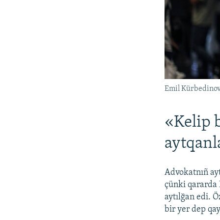
Emil Kürbedino
«Kelip b
aytqanl
Advokatnıñ ayt
çünki qararda
aytılğan edi. 
bir yer dep qay