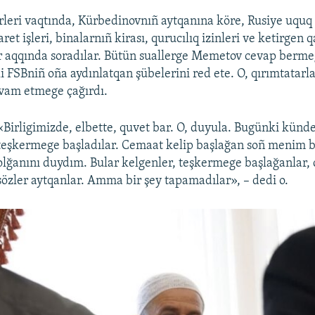
rleri vaqtında, Kürbedinovnıñ aytqanına köre, Rusiye uquq q
et işleri, binalarnıñ kirası, qurucılıq izinleri ve ketirgen 
 aqqında soradılar. Bütün suallerge Memetov cevap bermeg
i FSBniñ oña aydınlatqan şübelerini red ete. O, qırımtatarla
vam etmege çağırdı.
«Birligimizde, elbette, quvet bar. O, duyula. Bugünki künde
teşkermege başladılar. Cemaat kelip başlağan soñ menim 
olğanını duydım. Bular kelgenler, teşkermege başlağanlar, ç
sözler aytqanlar. Amma bir şey tapamadılar», – dedi o.