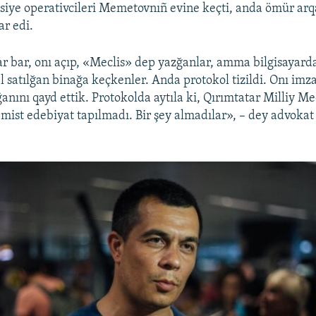
iye operativcileri Memetovnıñ evine keçti, anda ömür arqa
ar edi.
ar bar, onı açıp, «Meclis» dep yazğanlar, amma bilgisayarda
 satılğan binağa keçkenler. Anda protokol tizildi. Onı imza
anını qayd ettik. Protokolda aytıla ki, Qırımtatar Milliy Me
emist edebiyat tapılmadı. Bir şey almadılar», – dey advokat