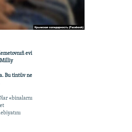
 Memetovnıñ evi
Milliy
a. Bu tintüv ne
.
Olar «binalarnı
et
ebiyatını