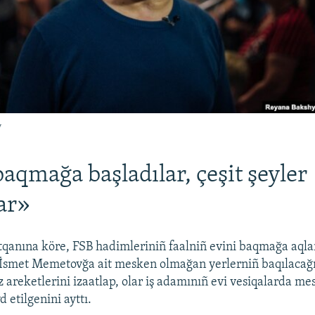
v
aqmağa başladılar, çeşit şeyler
ar»
qanına köre, FSB hadimleriniñ faalniñ evini baqmağa aqlar
 İsmet Memetovğa ait mesken olmağan yerlerniñ baqılacağ
Öz areketlerini izaatlap, olar iş adamınıñ evi vesiqalarda 
d etilgenini ayttı.