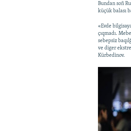
Bundan soñ Rus
küçük balası b
«Evde bilgisay
çıqmadı. Mebel
sebepsiz baqılğ
ve diger ekstr
Kürbedinov.