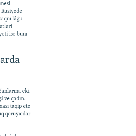
emesi
ı Rusiyede
saqnı lâğu
tleri
eti ise bunı
yarda
Yanlarına eki
şi ve qadın.
nası taqip ete
uq qoruyıcılar