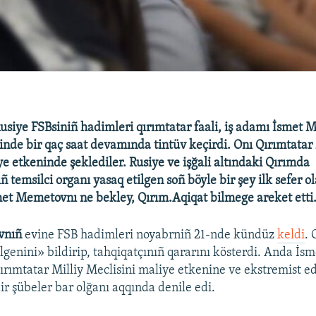
usiye FSBsiniñ hadimleri qırımtatar faali, iş adamı İsmet
inde bir qaç saat devamında tintüv keçirdi. Onı Qırımtatar 
ye etkeninde şeklediler. Rusiye ve işğali altındaki Qırımda
ñ temsilci organı yasaq etilgen soñ böyle bir şey ilk sefer ol
met Memetovnı ne bekley, Qırım.Aqiqat bilmege areket etti
vnıñ
evine FSB hadimleri noyabrniñ 21-nde kündüz
keldi
. 
genini» bildirip, tahqiqatçınıñ qararını kösterdi. Anda İsm
ımtatar Milliy Meclisini maliye etkenine ve ekstremist ed
ir şübeler bar olğanı aqqında denile edi.