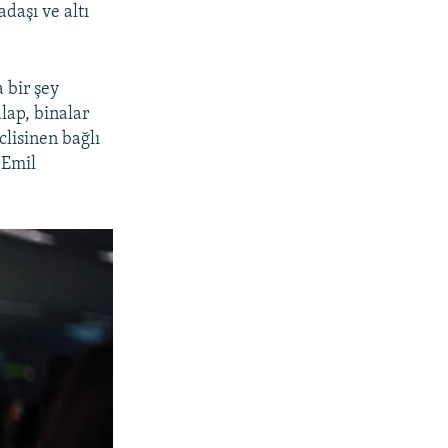
daşı ve altı
 bir şey
lap, binalar
clisinen bağlı
 Emil