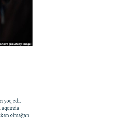
ı yoq edi,
ı aqqında
mesken olmağan