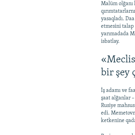
Malüm olğanı k
qırımtatarlarnı
yasaqladı. Da
etmesini tala
yarımadada Mec
isbatlay.
«Meclis
bir şey
İş adamı ve fa
şaat alğanlar –
Rusiye mahsus h
edi. Memetovnı
ketkenine qada