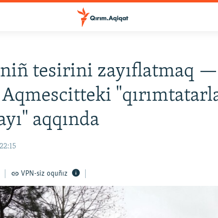
niñ tesirini zayıflatmaq 
r Aqmescitteki "qırımtatarl
ayı" aqqında
22:15
VPN-siz oquñız