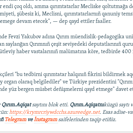
ar endi çoq oldı, amma qırımtatarlar Mecliske qoltutmağa d
miyeti, şübesiz ki, Meclisni, qırımtatarlarnıñ qanuniy tems
lemege devam etecek", — dep qayd ettiler faaller.
nde Fevzi Yakubov adına Qırım müendislik-pedagogika uni
an saylanğan Qırımnıñ çeşit seviyedeki deputatlarınıñ qurul
kütleviy haber vastalarınıñ malümatına köre, tedbirde 400 i
kçileri "bu tedbirni qırımtatar halqınıñ fikrini bildirmek aq
 organ olaraq belgilediler" ve Türkiye prezidentini "Qırımn
çinde yüz bergen müsbet deñişmelerni qayd etmege" davet et
r
Qırım.Aqiqat
saytını blok etti.
Qırım.Aqiqatnı
küzgü saytı 
kün:
https://krymrcriywdcchs.azureedge.net
. Esas adise-va
ıñ
Telegram
ve
İnstagram
saifelerinden taqip etiñiz.