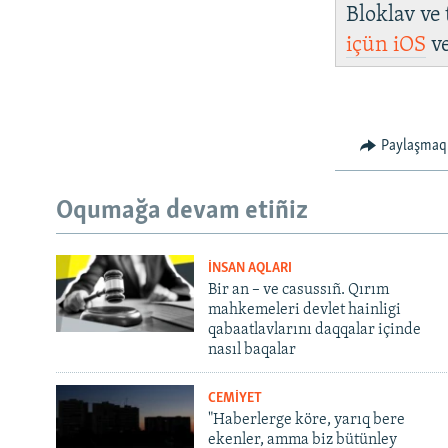
Bloklav ve
içün
iOS
v
Paylaşmaq
Oqumağa devam etiñiz
İNSAN AQLARI
Bir an – ve casussıñ. Qırım
mahkemeleri devlet hainligi
qabaatlavlarını daqqalar içinde
nasıl baqalar
CEMİYET
"Haberlerge köre, yarıq bere
ekenler, amma biz bütünley