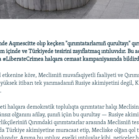
de Aqmescitte olıp keçken "qırımtatarlarnıñ qurultayı" qır
m içinde ve Türkiyede tesirini zayıflatmaq ıntıluvıdır. Bu a
a #LiberateCrimea halqara cemaat kampaniyasında bildirdi
d etkenine köre, Meclisniñ muvafaqiyetli faaliyeti ve Qırım
a yüksek itibarı tek yarımadanıñ Rusiye akimiyetini degil, 
.
eti halqara demokratik toplulıqta qırımtatar halqı Meclisin
sız olğanını añlay, şunıñ içün bu qurultay — Rusiye akimi
rlikçileriniñ Qırımdaki qırımtatarlar arasında Meclisniñ tes
a Türkiye akimiyetine muracaat etip, Mecliske olğan qol t
ıluvıdır. Amma bu ıntıluv, evelki ıntıluvlar kibi, neticeler