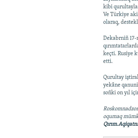
kibi qurultayl
Ve Türkiye aki
olaraq, destek
Dekabrniñ 17-
qırımtatarlard
keçti. Rusiye 
etti.
Qurultay iştira
yekâne qanuniy
soñki on yıl i
Roskomnadzo
oqumaq müm
Qırım.Aqiqatn