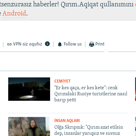
 tsenzurasız haberler! Qırım.Aqiqat qullanımını
e
Android
.
VPN-siz oquñız
Follow us
Print
CEMİYET
"Er kes qaça, er kes kete": cenk
Qırımdaki Rusiye turistlerine nasıl
barıp yetti
İNSAN AQLARI
Olğa Skrıpnık: "Qırım azat etilsin
dep, insanlar yarıqsız ve suvsuz