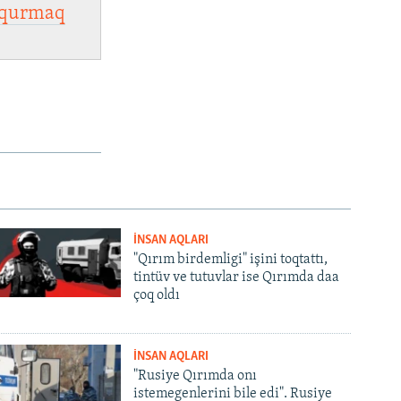
qurmaq
İNSAN AQLARI
"Qırım birdemligi" işini toqtattı,
tintüv ve tutuvlar ise Qırımda daa
çoq oldı
İNSAN AQLARI
"Rusiye Qırımda onı
istemegenlerini bile edi". Rusiye