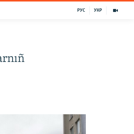
РУС
УКР
—
arnıñ