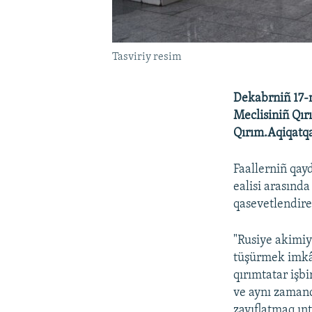
Tasviriy resim
Dekabrniñ 17-n
Meclisiniñ Qırı
Qırım.Aqiqatq
Faallerniñ qay
ealisi arasınd
qasevetlendire
"Rusiye akimiy
tüşürmek imkân
qırımtatar işbi
ve aynı zamand
zayıflatmaq ınt