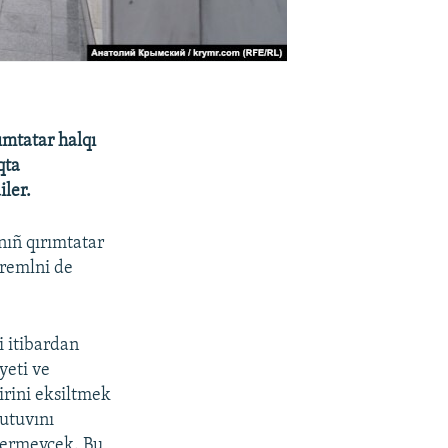
ımtatar halqı
qta
ler.
nıñ qırımtatar
Kremlni de
i itibardan
yeti ve
irini eksiltmek
utuvını
 bermeycek. Bu