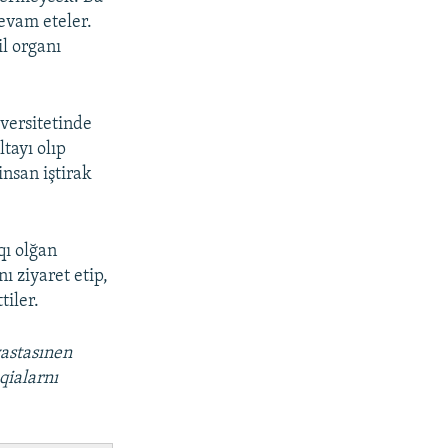
evam eteler.
il organı
versitetinde
tayı olıp
nsan iştirak
qı olğan
ı ziyaret etip,
tiler.
vastasınen
qialarnı