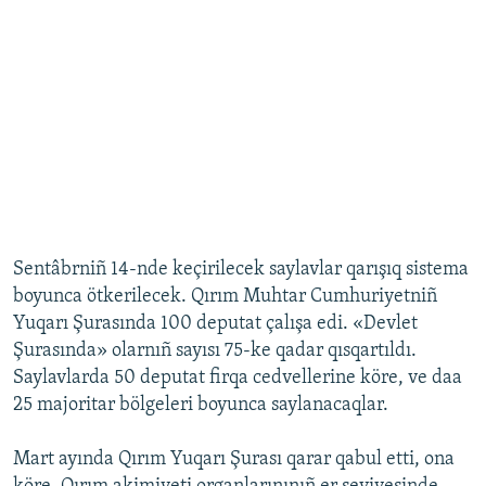
Sentâbrniñ 14-nde keçirilecek saylavlar qarışıq sistema
boyunca ötkerilecek. Qırım Muhtar Cumhuriyetniñ
Yuqarı Şurasında 100 deputat çalışa edi. «Devlet
Şurasında» olarnıñ sayısı 75-ke qadar qısqartıldı.
Saylavlarda 50 deputat firqa cedvellerine köre, ve daa
25 majoritar bölgeleri boyunca saylanacaqlar.
Mart ayında Qırım Yuqarı Şurası qarar qabul etti, ona