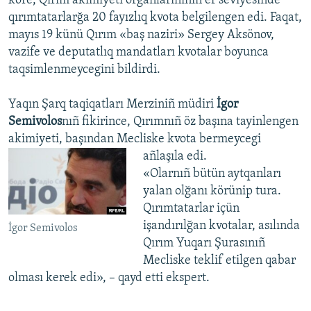
köre, Qırım akimiyeti organlarınınıñ er seviyesinde
qırımtatarlarğa 20 fayızlıq kvota belgilengen edi. Faqat,
mayıs 19 künü Qırım «baş naziri» Sergey Aksönov,
vazife ve deputatlıq mandatları kvotalar boyunca
taqsimlenmeycegini bildirdi.
Yaqın Şarq taqiqatları Merziniñ müdiri
İgor
Semivolos
nıñ fikirince, Qırımnıñ öz başına tayinlengen
akimiyeti, başından Mecliske kvota bermeycegi
añlaşıla edi.
«Olarnıñ bütün aytqanları
yalan olğanı körünip tura.
Qırımtatarlar içün
işandırılğan kvotalar, asılında
İgor Semivolos
Qırım Yuqarı Şurasınıñ
Mecliske teklif etilgen qabar
olması kerek edi», – qayd etti ekspert.