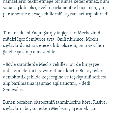
namzetlerni teklif etmege bir kimse keder etmez, bunı
yapacaq kibi olsa, evelki parlamentke baqqanda, yañı
parlamentte olacaq vekillerniñ sayısını arttırıp olur edi.
Tamam aksini Yaqın Şarqiy taqiqatları Merkeziniñ
müdiri İgor Semivolos ayta. Onıñ fikirince, Meclis
saylavlarda iştirak etecek kibi olsa edi, onıñ vekilleri
ğalebe qazanıp olmaz ediler.
«Böyle şaraitlerde Meclis vekilleri bir de bir şeyge
iddia etmelerini tasavvur etmek küçtir. Bu saylavlar
demokratik şekilde keçecegine ve teşviqatnıñ serbest
alıp barılmasına işanmaq aqılsızlıqtır», – dedi
Semivolos.
Bunen beraber, ekspertniñ tahminlerine köre, Rusiye,
saylavlarnı boykot etken Meclisni yoq etmek içün