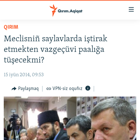
Link
açıqlığı
Esas
QIRIM
mündericege
HABERLER
Meclisniñ saylavlarda iştirak
qaytmaq
SİYASET
Baş
etmekten vazgeçüvi paalığa
İQTİSADİYAT
navigatsiyağa
tüşecekmi?
qaytmaq
CEMİYET
Qıdıruvğa
15 iyün 2014, 09:53
MEDENİYET
qaytmaq
Paylaşmaq
VPN-siz oquñız
İNSAN AQLARI
VİDEO
SÜRET
BLOGLAR
FİKİR