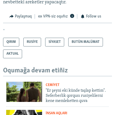
nevbetteki areketler yapacaqtır.
Paylaşmaq
VPN-siz oquñız
Follow us
*
QIRIM
RUSİYE
SİYASET
BUTÜN MALÜMAT
AKTUAL
Oqumağa devam etiñiz
CEMİYET
"Er şeyni eki künde taşlap kettim".
Seferberlik qorqusı rusiyelilerni
kene memleketten quva
İNSAN AQLARI