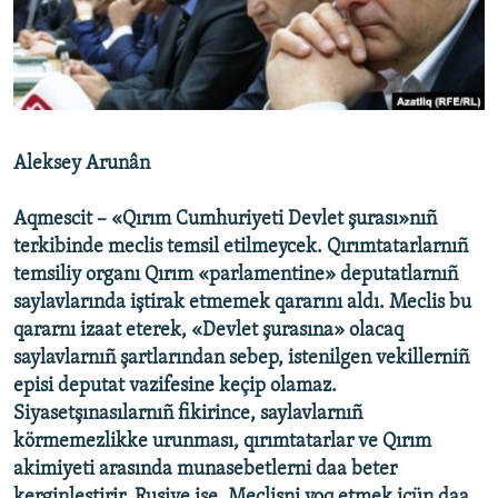
Русский
Українською
QOŞULIÑIZ!
Aleksey Arunân
Aqmescit – «Qırım Cumhuriyeti Devlet şurası»nıñ
RFE/RS bütün saytları
terkibinde meclis temsil etilmeycek. Qırımtatarlarnıñ
temsiliy organı Qırım «parlamentine» deputatlarnıñ
saylavlarında iştirak etmemek qararını aldı. Meclis bu
qararnı izaat eterek, «Devlet şurasına» olacaq
saylavlarnıñ şartlarından sebep, istenilgen vekillerniñ
episi deputat vazifesine keçip olamaz.
Siyasetşınasılarnıñ fikirince, saylavlarnıñ
körmemezlikke urunması, qırımtatarlar ve Qırım
akimiyeti arasında munasebetlerni daa beter
kerginleştirir, Rusiye ise, Meclisni yoq etmek içün daa