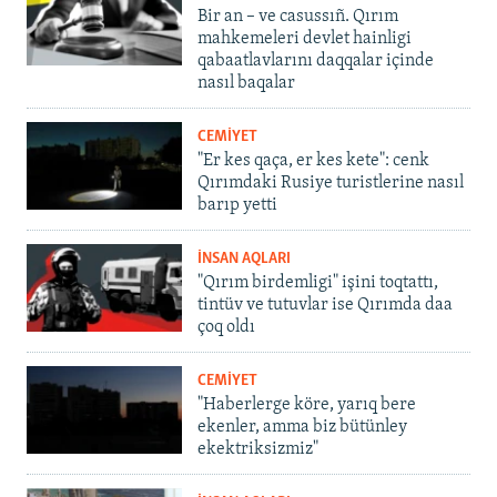
Bir an – ve casussıñ. Qırım
mahkemeleri devlet hainligi
qabaatlavlarını daqqalar içinde
nasıl baqalar
CEMİYET
"Er kes qaça, er kes kete": cenk
Qırımdaki Rusiye turistlerine nasıl
barıp yetti
İNSAN AQLARI
"Qırım birdemligi" işini toqtattı,
tintüv ve tutuvlar ise Qırımda daa
çoq oldı
CEMİYET
"Haberlerge köre, yarıq bere
ekenler, amma biz bütünley
ekektriksizmiz"