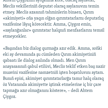
Ahtem Çiygoznıñ aytqanına köre, olacaq saylavlar,
Meclis vekilleriniñ deputat olaraq saylanuvını temin
etmey. Meclis azasınıñ tahminlerin binaen, Qırım
«akimiyeti» oña yaqın olğan qırımtatarlarnı deputatlıq
vazifesine lâyıq körecektir. Amma, Çiygoz emin,
«saylanğanlar» qırımtatar halqnıñ menfaatlarını temsil
etmeycekler.
«Başından biz dialog qurmağa azır edik. Amma, soñki
eki ay devamında şu cümleden Qırım akimiyetiniñ
qabaatı ile dialog asılında olmadı. Men Qırım
anayasasınıñ qabul etilüvi, Meclis teklif etken baş nazir
muavini vazifesine namzetniñ işten boşatıluvını aytam.
Bunıñ episi, akimiyet qırımtatarlarğa tamır halq olaraq
öz Vatanında akimiyette iştirak etmelerine iç bir çare
tapmağa azır olmağanını köstere», – dedi Ahtem
Çiygoz.