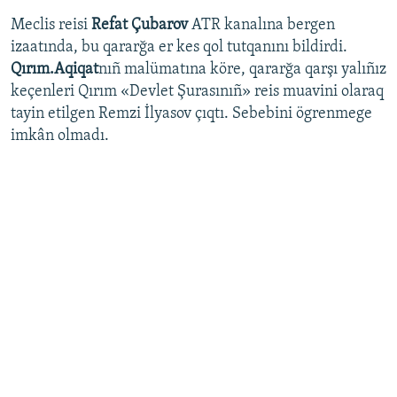
Meclis reisi
Refat Çubarov
ATR kanalına bergen
izaatında, bu qararğa er kes qol tutqanını bildirdi.
Qırım.Aqiqat
nıñ malümatına köre, qararğa qarşı yalıñız
keçenleri Qırım «Devlet Şurasınıñ» reis muavini olaraq
tayin etilgen Remzi İlyasov çıqtı. Sebebini ögrenmege
imkân olmadı.