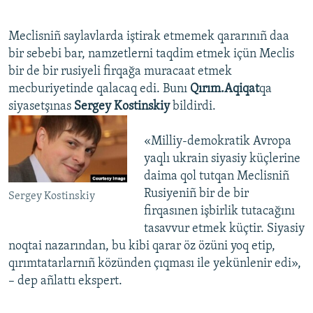
Meclisniñ saylavlarda iştirak etmemek qararınıñ daa
bir sebebi bar, namzetlerni taqdim etmek içün Meclis
bir de bir rusiyeli firqağa muracaat etmek
mecburiyetinde qalacaq edi. Bunı
Qırım.Aqiqat
qa
siyasetşınas
Sergey Kostinskiy
bildirdi.
«Milliy-demokratik Avropa
yaqlı ukrain siyasiy küçlerine
daima qol tutqan Meclisniñ
Rusiyeniñ bir de bir
Sergey Kostinskiy
firqasınen işbirlik tutacağını
tasavvur etmek küçtir. Siyasiy
noqtai nazarından, bu kibi qarar öz özüni yoq etip,
qırımtatarlarnıñ közünden çıqması ile yekünlenir edi»,
– dep añlattı ekspert.