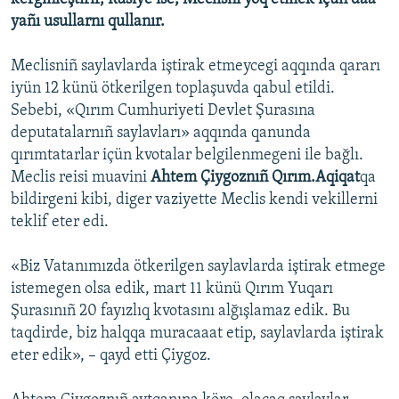
yañı usullarnı qullanır.
Meclisniñ saylavlarda iştirak etmeycegi aqqında qararı
iyün 12 künü ötkerilgen toplaşuvda qabul etildi.
Sebebi, «Qırım Cumhuriyeti Devlet Şurasına
deputatalarnıñ saylavları» aqqında qanunda
qırımtatarlar içün kvotalar belgilenmegeni ile bağlı.
Meclis reisi muavini
Ahtem Çiygoznıñ
Qırım.Aqiqat
qa
bildirgeni kibi, diger vaziyette Meclis kendi vekillerni
teklif eter edi.
«Biz Vatanımızda ötkerilgen saylavlarda iştirak etmege
istemegen olsa edik, mart 11 künü Qırım Yuqarı
Şurasınıñ 20 fayızlıq kvotasını alğışlamaz edik. Bu
taqdirde, biz halqqa muracaaat etip, saylavlarda iştirak
eter edik», – qayd etti Çiygoz.