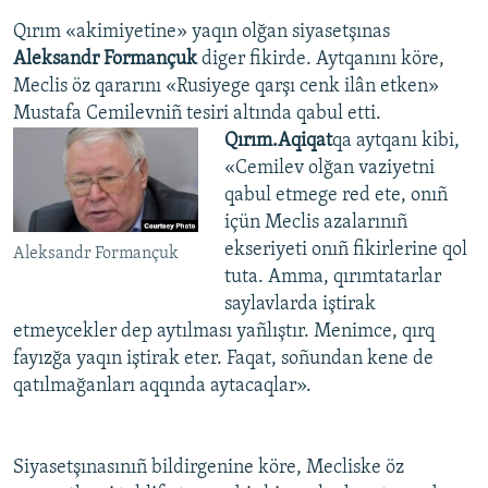
Qırım «akimiyetine» yaqın olğan siyasetşınas
Aleksandr Formançuk
diger fikirde. Aytqanını köre,
Meclis öz qararını «Rusiyege qarşı cenk ilân etken»
Mustafa Cemilevniñ tesiri altında qabul etti.
Qırım.Aqiqat
qa aytqanı kibi,
«Cemilev olğan vaziyetni
qabul etmege red ete, onıñ
içün Meclis azalarınıñ
ekseriyeti onıñ fikirlerine qol
Aleksandr Formançuk
tuta. Amma, qırımtatarlar
saylavlarda iştirak
etmeycekler dep aytılması yañlıştır. Menimce, qırq
fayızğa yaqın iştirak eter. Faqat, soñundan kene de
qatılmağanları aqqında aytacaqlar».
Siyasetşınasınıñ bildirgenine köre, Mecliske öz