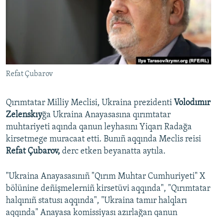
Русский
Українською
QOŞULIÑIZ!
Refat Çubarov
Qırımtatar Milliy Meclisi, Ukraina prezidenti
Volodımır
RFE/RS bütün saytları
Zelenskıy
ğa Ukraina Anayasasına qırımtatar
muhtariyeti aqında qanun leyhasını Yiqarı Radağa
kirsetmege muracaat etti. Bunıñ aqqında Meclis reisi
Refat Çubarov,
derc etken beyanatta aytıla.
"Ukraina Anayasasınıñ "Qırım Muhtar Cumhuriyeti" X
bölünine deñişmelerniñ kirsetüvi aqqında", "Qırımtatar
halqınıñ statusı aqqında", "Ukraina tamır halqları
aqqında" Anayasa komissiyası azırlağan qanun