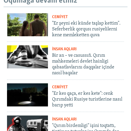
Oqumağa devam etiñiz
CEMİYET
"Er şeyni eki künde taşlap kettim".
Seferberlik qorqusı rusiyelilerni
kene memleketten quva
İNSAN AQLARI
Bir an – ve casussıñ. Qırım
mahkemeleri devlet hainligi
qabaatlavlarını daqqalar içinde
nasıl baqalar
CEMİYET
"Er kes qaça, er kes kete": cenk
Qırımdaki Rusiye turistlerine nasıl
barıp yetti
İNSAN AQLARI
"Qırım birdemligi" işini toqtattı,