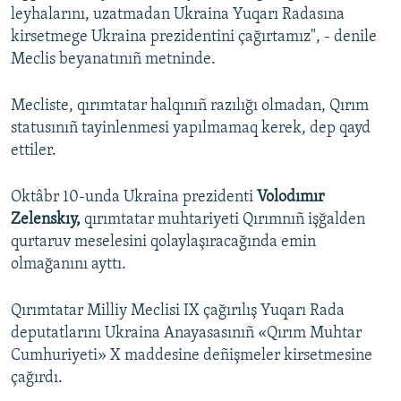
leyhalarını, uzatmadan Ukraina Yuqarı Radasına
kirsetmege Ukraina prezidentini çağırtamız", - denile
Meclis beyanatınıñ metninde.
Mecliste, qırımtatar halqınıñ razılığı olmadan, Qırım
statusınıñ tayinlenmesi yapılmamaq kerek, dep qayd
ettiler.
Oktâbr 10-unda Ukraina prezidenti
Volodımır
Zelenskıy,
qırımtatar muhtariyeti Qırımnıñ işğalden
qurtaruv meselesini qolaylaşıracağında emin
olmağanını ayttı.
Qırımtatar Milliy Meclisi IX çağırılış Yuqarı Rada
deputatlarını Ukraina Anayasasınıñ «Qırım Muhtar
Cumhuriyeti» X maddesine deñişmeler kirsetmesine
çağırdı.