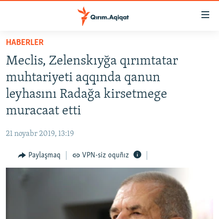
Link
açıqlığı
Esas
HABERLER
mündericege
HABERLER
Meclis, Zelenskıyğa qırımtatar
qaytmaq
SİYASET
Baş
muhtariyeti aqqında qanun
İQTİSADİYAT
navigatsiyağa
leyhasını Radağa kirsetmege
qaytmaq
CEMİYET
muracaat etti
Qıdıruvğa
MEDENİYET
qaytmaq
21 noyabr 2019, 13:19
İNSAN AQLARI
Paylaşmaq
VPN-siz oquñız
VİDEO
SÜRET
BLOGLAR
FİKİR