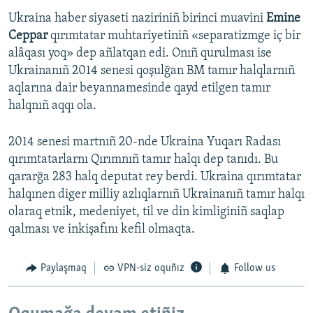
Ukraina haber siyaseti naziriniñ birinci muavini
Emine
Ceppar
qırımtatar muhtariyetiniñ «separatizmge iç bir
alâqası yoq» dep añlatqan edi. Onıñ qurulması ise
Ukrainanıñ 2014 senesi qoşulğan BM tamır halqlarnıñ
aqlarına dair beyannamesinde qayd etilgen tamır
halqnıñ aqqı ola.
2014 senesi martnıñ 20-nde Ukraina Yuqarı Radası
qırımtatarlarnı Qırımnıñ tamır halqı dep tanıdı. Bu
qararğa 283 halq deputat rey berdi. Ukraina qırımtatar
halqınen diger milliy azlıqlarnıñ Ukrainanıñ tamır halqı
olaraq etnik, medeniyet, til ve din kimliginiñ saqlap
qalması ve inkişafını kefil olmaqta.
Paylaşmaq
VPN-siz oquñız
Follow us