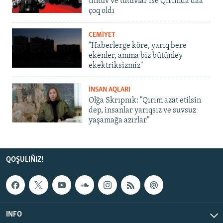
tintüv ve tutuvlar ise Qırımda daa
çoq oldı
CEMİYET
"Haberlerge köre, yarıq bere
ekenler, amma biz bütünley
ekektriksizmiz"
İNSAN AQLARI
Olğa Skrıpnık: "Qırım azat etilsin
dep, insanlar yarıqsız ve suvsuz
yaşamağa azırlar"
QOŞULIÑIZ!
INFO