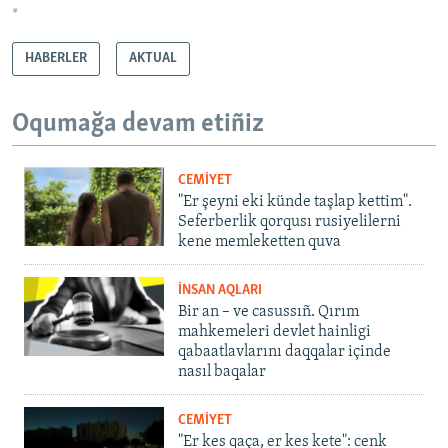
*
HABERLER
AKTUAL
Oqumağa devam etiñiz
CEMİYET
"Er şeyni eki künde taşlap kettim".
Seferberlik qorqusı rusiyelilerni
kene memleketten quva
İNSAN AQLARI
Bir an – ve casussıñ. Qırım
mahkemeleri devlet hainligi
qabaatlavlarını daqqalar içinde
nasıl baqalar
CEMİYET
"Er kes qaça, er kes kete": cenk