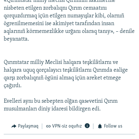
«Qırımtatar milliy meclisi Qırımnıñ sakinlerine
nisbeten etilgen zorbalıqnı Qırım cemaatını
qorquzdırmaq içün etilgen numayışlar kibi, olarnıñ
ögrenilmemesini ise akimiyet tarafından insan
aqlarınıñ körmemezlikke urğanı olaraq tanıy», – denile
beyanatta.
Qırımtatar milliy Meclisi halqara teşkilâtlarnı ve
halqara uquq qorçalayıcı teşkilâtlarnı Qırımda ealige
qarşı zorbalıqnıñ ögüni almaq içün areket etmege
çağırdı.
Evelleri aynı bu sebepten olğan qasеvetini Qırım
musulmanları diniy idaresi bildirgen edi.
Paylaşmaq
VPN-siz oquñız
Follow us