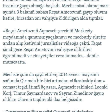
insanlar ğayıp olmağa başladı. Meclis misal olaraq mart
ayında 3 balanıñ babası Reşat Ametovnıñ ğayıp oluvını
ketire, birazdan onı vahşiyce öldürilgen alda tıptılar.
«Reşat Ametovnıñ Aqmescit şeeriniñ Merkeziy
meydanında qanunsız yaqalanuvı ve mecburiy sürette
andan alıp ketüvini jurnalistler videoğa çekti. Faqat
şimdigece Reşat Ametovnıñ vahşiyce öldirilüvi
ögrenilmedi ve cinayetçiler cezalanmadı»,– denile
muracaattа.
Mecliste şunı da qayd ettiler, 2014 senesi mayısnıñ
soñunda Qırımda bir-biri artından «Ukrainskiy dom»
cemaat teşkilâtınıñ üç azası, Aqmescit sakinleri Leonid
Korj, Timur Şaymardanov ve Seyran Zinedinov ğayıp
oldılar. Olarnıñ taqdiri alâ daa belgisizdir.