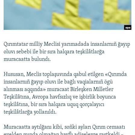
Русский
Українською
QOŞULIÑIZ!
Qırımtatar milliy Meclisi yarımadada insanlarnıñ ğayıp
oluvı sebebi ile bir sıra halqara teşkilâtlarğa
muracaatta bulundı.
RFE/RS bütün saytları
Hususan, Meclis toplaşuvında qabul etilgen «Qırımda
insanlarnıñ ğayıp oluvı ile bağlı vaqialarnıñ ögü
alınması aqqında» muracaat Birleşken Milletler
Teşkilâtına, Avropa havfsızlıq ve işbirlik boyunca
teşkilâtına, bir sıra halqara uquq qorçalayıcı
teşkilâtlarğa yollanıldı.
Muracaatta aytılğanı kibi, soñki ayları Qırım cemaatı
evelden mında olmağan havflı adiselerge rastkeldi –