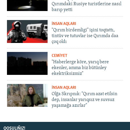
Qırımdaki Rusiye turistlerine nasıl
barıp yetti
İNSAN AQLARI
"Qırım birdemligi" işini toqtattı,
tintüv ve tutuvlar ise Qırımda daa
çoq oldı
CEMİYET
"Haberlerge köre, yarıq bere
ekenler, amma biz bütünley
ekektriksizmiz"
İNSAN AQLARI
Olğa Skrıpnık: "Qırım azat etilsin
dep, insanlar yarıqsız ve suvsuz
yaşamağa azırlar"
QOŞULIÑIZ!