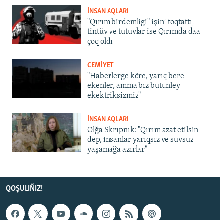
İNSAN AQLARI
"Qırım birdemligi" işini toqtattı,
tintüv ve tutuvlar ise Qırımda daa
çoq oldı
CEMİYET
"Haberlerge köre, yarıq bere
ekenler, amma biz bütünley
ekektriksizmiz"
İNSAN AQLARI
Olğa Skrıpnık: "Qırım azat etilsin
dep, insanlar yarıqsız ve suvsuz
yaşamağa azırlar"
QOŞULIÑIZ!