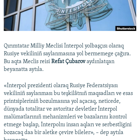
Русский
Українською
QOŞULIÑIZ!
Qırımtatar Milliy Meclisi İnterpol yolbaşçısı olaraq
Rusiye vekiliniñ saylanmasına yol bermemege çağıra.
Bu aqta Meclis reisi
Refat Çubarov
aydınlatqan
RFE/RS bütün saytları
beyanatta aytıla.
«İnterpol prezidenti olaraq Rusiye Federatsiyası
vekiliniñ saylanması bu teşkilâtnıñ maqsadları ve esas
printsipleriniñ bozulmasına yol açacaq, neticede,
dünyada totalitar ve avtoritar devletler İnterpol
malümatlarınıñ mehanizmleri ve bazalarını kontrol
etmege başlap, İnterpolnı insan aqları ve serbestligini
bozacaq daa bir aletke çevire bileler», – dep aytıla