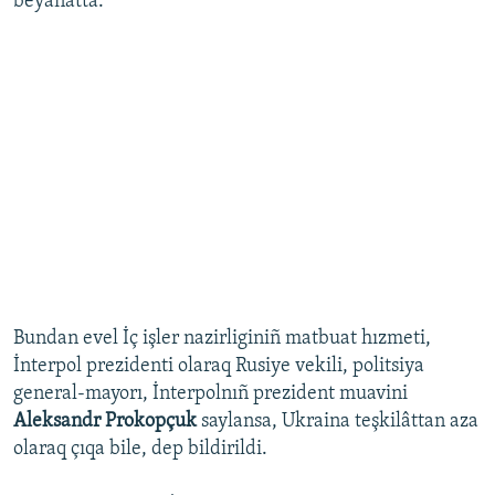
beyanatta.
Bundan evel İç işler nazirliginiñ matbuat hızmeti,
İnterpol prezidenti olaraq Rusiye vekili, politsiya
general-mayorı, İnterpolnıñ prezident muavini
Aleksandr Prokopçuk
saylansa, Ukraina teşkilâttan aza
olaraq çıqa bile, dep bildirildi.