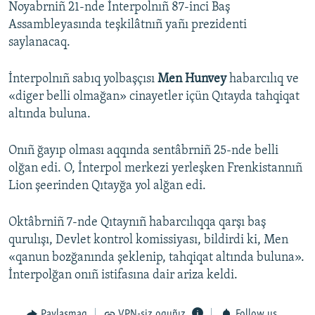
Noyabrniñ 21-nde İnterpolnıñ 87-inci Baş
Assambleyasında teşkilâtnıñ yañı prezidenti
saylanacaq.
İnterpolnıñ sabıq yolbaşçısı
Men Hunvey
habarcılıq ve
«diger belli olmağan» cinayetler içün Qıtayda tahqiqat
altında buluna.
Onıñ ğayıp olması aqqında sentâbrniñ 25-nde belli
olğan edi. O, İnterpol merkezi yerleşken Frenkistannıñ
Lion şeerinden Qıtayğa yol alğan edi.
Oktâbrniñ 7-nde Qıtaynıñ habarcılıqqa qarşı baş
qurulışı, Devlet kontrol komissiyası, bildirdi ki, Men
«qanun bozğanında şeklenip, tahqiqat altında buluna».
İnterpolğan onıñ istifasına dair ariza keldi.
Paylaşmaq
VPN-siz oquñız
Follow us