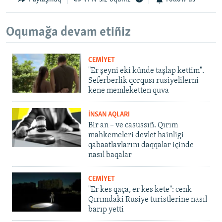
Oqumağa devam etiñiz
CEMİYET
"Er şeyni eki künde taşlap kettim".
Seferberlik qorqusı rusiyelilerni
kene memleketten quva
İNSAN AQLARI
Bir an – ve casussıñ. Qırım
mahkemeleri devlet hainligi
qabaatlavlarını daqqalar içinde
nasıl baqalar
CEMİYET
"Er kes qaça, er kes kete": cenk
Qırımdaki Rusiye turistlerine nasıl
barıp yetti