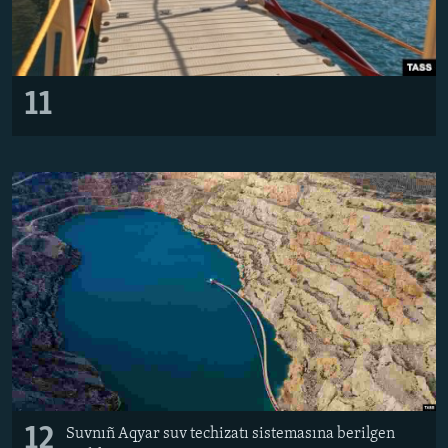
11
12
Suvnıñ Aqyar suv techizatı sistemasına berilgen