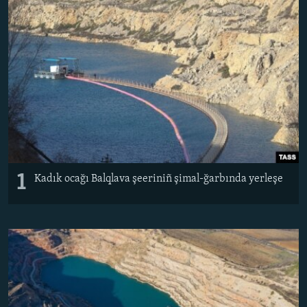
Русский
Українською
QOŞULIÑIZ!
RFE/RS bütün saytları
1
Kadık ocağı Balqlava şeeriniñ şimal-ğarbında yerleşe