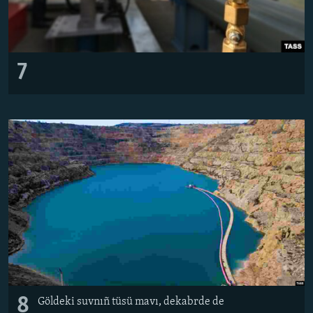
7
8
Göldeki suvnıñ tüsü mavı, dekabrde de