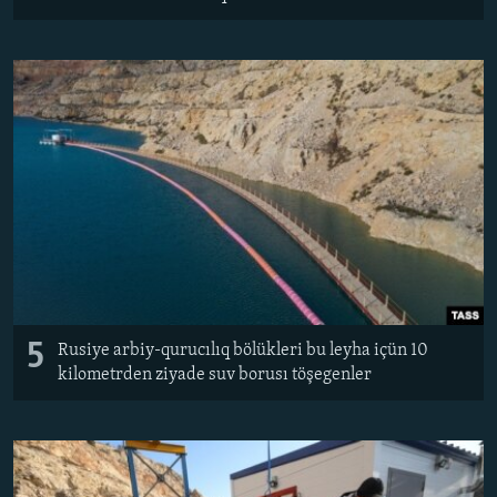
5
Rusiye arbiy-qurucılıq bölükleri bu leyha içün 10
kilometrden ziyade suv borusı töşegenler