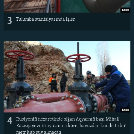
3
Tulumba stantsiyasında işler
4
Rusiyeniñ nezaretinde olğan Aqyarnıñ başı Mihail
Razvojayevniñ aytqanına köre, havuzdan künde 15 biñ
metr kub suv alınacaq