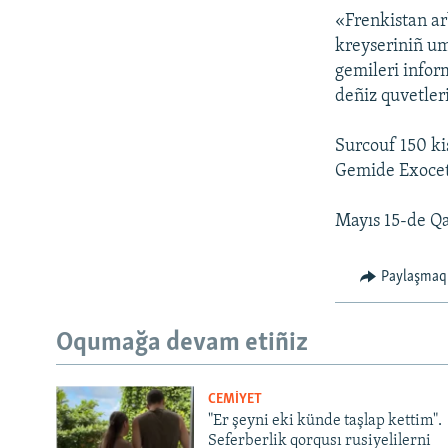
«Frenkistan ar
kreyseriniñ um
gemileri infor
deñiz quvetler
Surcouf 150 ki
Gemide Exocet 
Mayıs 15-de Q
Paylaşmaq
Oqumağa devam etiñiz
CEMİYET
"Er şeyni eki künde taşlap kettim".
Seferberlik qorqusı rusiyelilerni