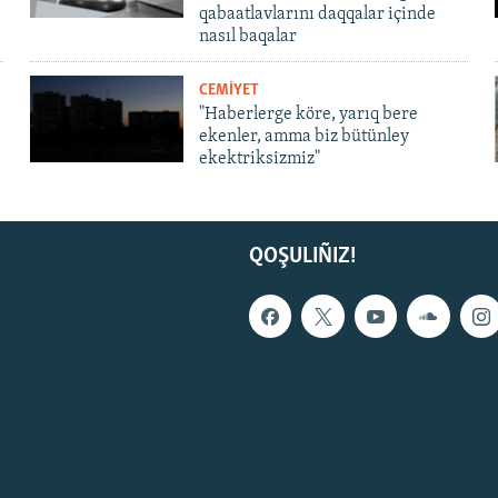
qabaatlavlarını daqqalar içinde
nasıl baqalar
CEMİYET
"Haberlerge köre, yarıq bere
ekenler, amma biz bütünley
ekektriksizmiz"
QOŞULIÑIZ!