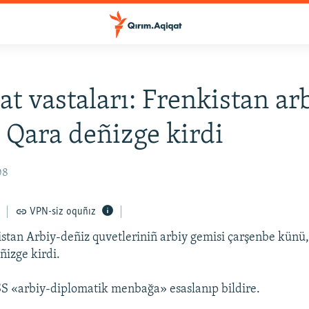
t vastaları: Frenkistan ar
 Qara deñizge kirdi
08
VPN-siz oquñız
stan Arbiy-deñiz quvetleriniñ arbiy gemisi çarşenbe künü,
izge kirdi.
S «arbiy-diplomatik menbağa» esaslanıp bildire.