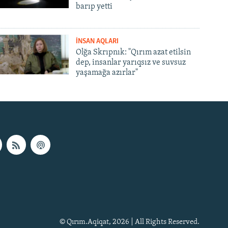
barıp yetti
İNSAN AQLARI
Olğa Skrıpnık: "Qırım azat etilsin
dep, insanlar yarıqsız ve suvsuz
yaşamağa azırlar"
© Qırım.Aqiqat, 2026 | All Rights Reserved.