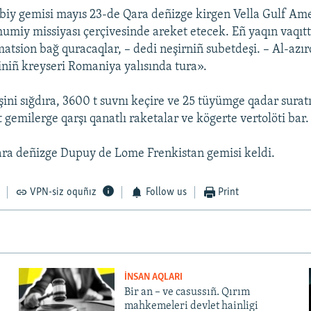
biy gemisi mayıs 23-de Qara deñizge kirgen Vella Gulf Am
umiy missiyası çerçivesinde areket etecek. Eñ yaqın vaqı
matsion bağ quracaqlar, – dedi neşirniñ subetdeşi. – Al-azı
iniñ kreyseri Romaniya yalısında tura».
şini sığdıra, 3600 t suvnı keçire ve 25 tüyümge qadar surat
gemilerge qarşı qanatlı raketalar ve kögerte vertolöti bar.
ara deñizge Dupuy de Lome Frenkistan gemisi keldi.
VPN-siz oquñız
Follow us
Print
İNSAN AQLARI
Bir an – ve casussıñ. Qırım
mahkemeleri devlet hainligi