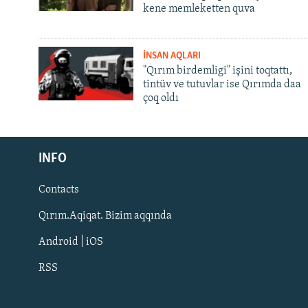
kene memleketten quva
İNSAN AQLARI
"Qırım birdemligi" işini toqtattı,
tintüv ve tutuvlar ise Qırımda daa
çoq oldı
Русский
Українською
INFO
Contacts
QOŞULIÑIZ!
Qırım.Aqiqat. Bizim aqqında
Android | iOS
RSS
RFE/RS bütün saytları