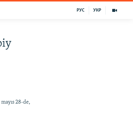
РУС
УКР
biy
 mayıs 28-de,