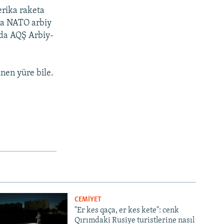
erika raketa
tta NATO arbiy
rda AQŞ Arbiy-
ınen yüre bile.
CEMİYET
"Er kes qaça, er kes kete": cenk
Qırımdaki Rusiye turistlerine nasıl