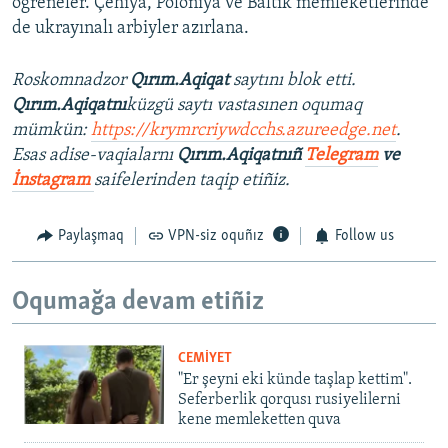
ögreneler. Çehiya, Poloniya ve Baltık memleketlerinde
de ukrayınalı arbiyler azırlana.
Roskomnadzor
Qırım.Aqiqat
saytını blok etti.
Qırım.Aqiqatnı
küzgü saytı vastasınen oqumaq
mümkün:
https://krymrcriywdcchs.azureedge.net
.
Esas adise-vaqialarnı
Qırım.Aqiqatnıñ
Telegram
ve
İnstagram
saifelerinden taqip etiñiz.
Paylaşmaq
VPN-siz oquñız
Follow us
Oqumağa devam etiñiz
CEMİYET
"Er şeyni eki künde taşlap kettim".
Seferberlik qorqusı rusiyelilerni
kene memleketten quva