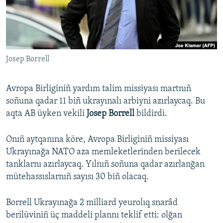
Русский
Українською
Josep Borrell
QOŞULIÑIZ!
Avropa Birliginiñ yardım talim missiyası martnıñ
soñuna qadar 11 biñ ukrayınalı arbiyni azırlaycaq. Bu
RFE/RS bütün saytları
aqta AB üyken vekili
Josep Borrell
bildirdi.
Onıñ aytqanına köre, Avropa Birliginiñ missiyası
Ukrayınağa NATO aza memleketlerinden berilecek
tanklarnı azırlaycaq. Yılnıñ soñuna qadar azırlanğan
mütehassıslarnıñ sayısı 30 biñ olacaq.
Borrell Ukrayınağa 2 milliard yeurolıq snarâd
berilüviniñ üç maddeli plannı teklif etti: olğan