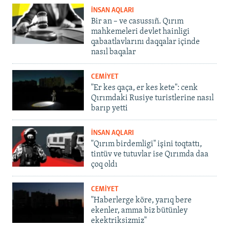
İNSAN AQLARI
Bir an – ve casussıñ. Qırım
mahkemeleri devlet hainligi
qabaatlavlarını daqqalar içinde
nasıl baqalar
CEMİYET
"Er kes qaça, er kes kete": cenk
Qırımdaki Rusiye turistlerine nasıl
barıp yetti
İNSAN AQLARI
"Qırım birdemligi" işini toqtattı,
tintüv ve tutuvlar ise Qırımda daa
çoq oldı
CEMİYET
"Haberlerge köre, yarıq bere
ekenler, amma biz bütünley
ekektriksizmiz"