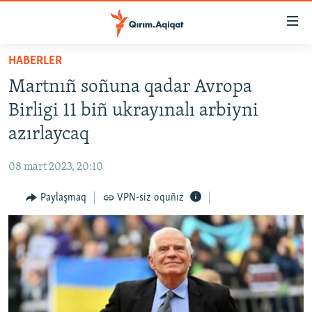
Link
açıqlığı
Esas
HABERLER
mündericege
HABERLER
Martnıñ soñuna qadar Avropa
qaytmaq
SİYASET
Baş
Birligi 11 biñ ukrayınalı arbiyni
İQTİSADİYAT
navigatsiyağa
azırlaycaq
qaytmaq
CEMİYET
Qıdıruvğa
08 mart 2023, 20:10
MEDENİYET
qaytmaq
Paylaşmaq
VPN-siz oquñız
İNSAN AQLARI
VİDEO
SÜRET
BLOGLAR
FİKİR