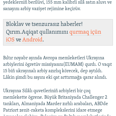
yedeklerniñ berilüvi, 155 mm kalibrli silâ satın aluvı ve
sanayını arbiy vaziyet rejimine keçirüv.
Bloklav ve tsenzurasız haberler!
Qırım.Aqiqat qullanımını
qurmaq içün
iOS
ve
Android
.
Bıltır noyabr ayında Avropa memleketleri Ukrayına
arbiylerini ögretüv missiyasını(EUMAM) qurdı. O vaqıt
15 biñ ukrayınalı arbiy azırlıq körecek, dep aytıldı.
Lâkin şimdi bu sayını eki qat arttırmağa qarar alındı.
Ukrayına Silâlı quvetleriniñ arbiyleri bir çoq
memlekette ögrene. Büyük Britaniyada Challenger 2
tankları, Almaniyada Marder zırhlı arabaları, ABDde
Patriort zenit-raketa komplekslerini idare etmege