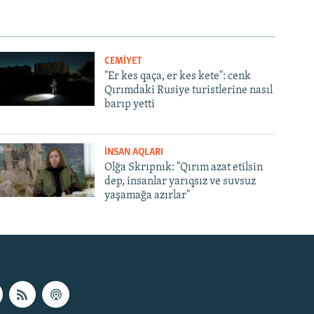
CEMİYET
"Er kes qaça, er kes kete": cenk
Qırımdaki Rusiye turistlerine nasıl
barıp yetti
İNSAN AQLARI
Olğa Skrıpnık: "Qırım azat etilsin
dep, insanlar yarıqsız ve suvsuz
yaşamağa azırlar"