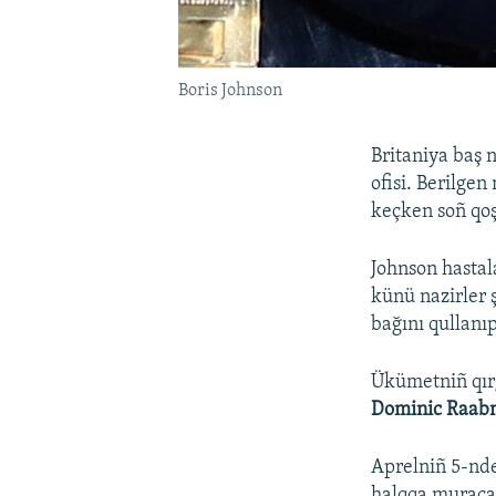
Boris Johnson
Britaniya baş 
ofisi. Berilge
keçken soñ qoş
Johnson hastal
künü nazirler 
bağını qullanıp
Ükümetniñ qırğı
Dominic Raab
Aprelniñ 5-nde
halqqa muracaa