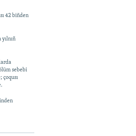
sı 42 biñden
 yılnıñ
nlarda
 ölüm sebebi
; çoqusı
e.
binden