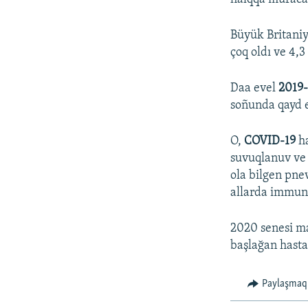
Büyük Britaniy
çoq oldı ve 4,3 
Daa evel
2019
soñunda qayd e
O,
COVID-19
ha
suvuqlanuv ve 
ola bilgen pne
allarda immunit
2020 senesi ma
başlağan hasta
Paylaşmaq