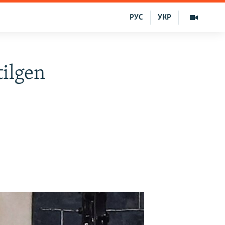
РУС
УКР
tilgen