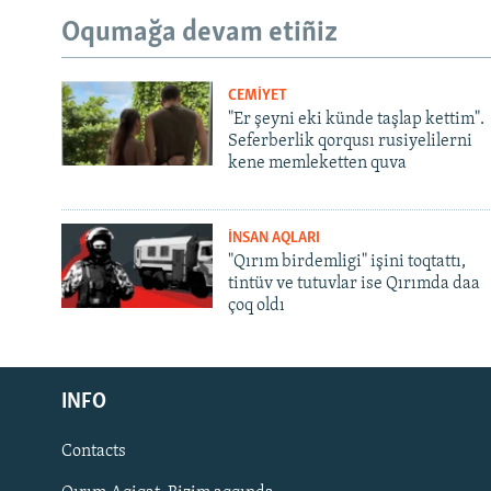
Oqumağa devam etiñiz
CEMİYET
"Er şeyni eki künde taşlap kettim".
Seferberlik qorqusı rusiyelilerni
kene memleketten quva
İNSAN AQLARI
"Qırım birdemligi" işini toqtattı,
tintüv ve tutuvlar ise Qırımda daa
çoq oldı
Русский
INFO
Українською
Contacts
QOŞULIÑIZ!