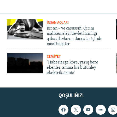
İNSAN AQLARI
Bir an – ve casussıñ. Qırım
mahkemeleri devlet hainligi
qabaatlavlarını daqqalar içinde
nasıl baqalar
CEMİYET
"Haberlerge köre, yarıq bere
ekenler, amma biz bütünley
ekektriksizmiz"
QOŞULIÑIZ!