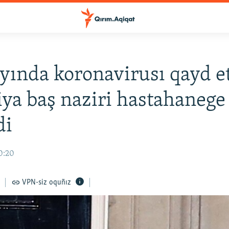
yında koronavirusı qayd e
iya baş naziri hastahanege
di
0:20
VPN-siz oquñız