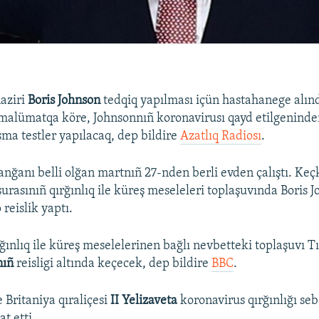
naziri
Boris Johnson
tedqiq yapılması içün hastahanege alınd
n malümatqa köre, Johnsonnıñ koronavirusı qayd etilgenind
ma testler yapılacaq, dep bildire
Azatlıq Radiosı
.
anğanı belli olğan martnıñ 27-nden berli evden çalıştı. Ke
şurasınıñ qırğınlıq ile küreş meseleleri toplaşuvında Boris 
 reislik yaptı.
nlıq ile küreş meselelerinen bağlı nevbetteki toplaşuvı Tış
nıñ
reisligi altında keçecek, dep bildire
BBC
.
 Britaniya qıraliçesi
II Yelizaveta
koronavirus qırğınlığı se
t etti.