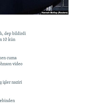
ı, dep bildirdi
en 10 kün
çken cuma
Johnson video
 işler naziri
bebinden