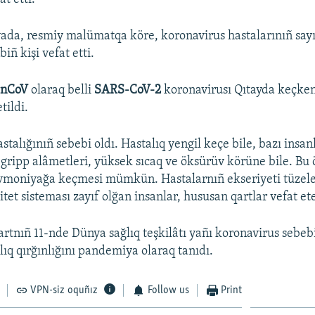
ada, resmiy malümatqa köre, koronavirus hastalarınıñ sayı
biñ kişi vefat etti.
-nCoV
olaraq belli
SARS-CoV-2
koronavirusı Qıtayda keçken
tildi.
stalığınıñ sebebi oldı. Hastalıq yengil keçe bile, bazı insa
gripp alâmetleri, yüksek sıcaq ve öksürüv körüne bile. Bu
vmoniyağa keçmesi mümkün. Hastalarnıñ ekseriyeti tüzele
et sisteması zayıf olğan insanlar, hususan qartlar vefat et
rtnıñ 11-nde Dünya sağlıq teşkilâtı yañı koronavirus sebe
lıq qırğınlığını pandemiya olaraq tanıdı.
VPN-siz oquñız
Follow us
Print