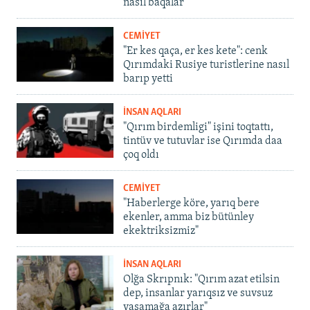
nasıl baqalar
CEMİYET
"Er kes qaça, er kes kete": cenk
Qırımdaki Rusiye turistlerine nasıl
barıp yetti
İNSAN AQLARI
"Qırım birdemligi" işini toqtattı,
tintüv ve tutuvlar ise Qırımda daa
çoq oldı
CEMİYET
"Haberlerge köre, yarıq bere
ekenler, amma biz bütünley
ekektriksizmiz"
İNSAN AQLARI
Olğa Skrıpnık: "Qırım azat etilsin
dep, insanlar yarıqsız ve suvsuz
yaşamağa azırlar"