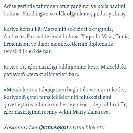
Adise yerinde tahminen otuz yanğıncı ve polis hadimi
buluna. Yaralanğan ve elâk olğanlar aqqında aytılmay.
Rusiye konsullığı Marselniñ sekizinci okrugında,
Ambruaz-Par caddesinde buluna. Yaqında Mısır, Tunis,
Ermenistan ve diger memleketlerniñ diplomatik
temsilcilikleri de bar.
Rusiye Tış işler nazirligi bildirgenine köre, Marseldeki
patlavnıñ «terakt alâmetleri bar».
«Memleketten tahqiqatnen bağlı tolu ve tez areketler,
Rusiyeniñ çetel temsilcilikleriniñ telükesizligini
quvetleştirüv adımlarını bekleymiz», – dep bildirdi Tış
işler nazirliginiñ resmiy vekili Mariy Zaharova.
Roskomnadzor
Qırım.Aqiqat
saytını blok etti.