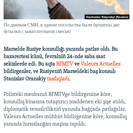
Русский
Українською
По данным СМИ, в здание посольства были брошены две
бутылки с зажигательной смесью
QOŞULIÑIZ!
Marselde Rusiye konsullığı yanında patlav oldı. Bu
bazarertesi künü, fevralniñ 24-nde saba saat
sekizlerde edi. Bu aqta
BFMTV
ve
Valeurs Actuelles
RFE/RS bütün saytları
bildirgenler, ve Rusiyeniñ Marseldeki baş konsulı
Stanislav Oranskiy
tasdıqladı
.
Polisteki menbanıñ BFMTVge bildirgenine köre,
konsullıq binasına tutaştırıcı maddenen eki şişe atıldı,
diplomatik temsilcilikniñ yanında bağçada patlağalar.
Valeurs Actuelles mühbiri bildirgenine köre, konsullıq
yanında hırsızlanğan maşina tapıldı.