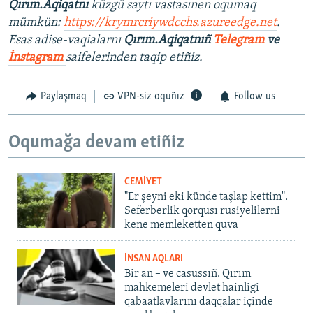
Qırım.Aqiqatnı
küzgü saytı vastasınen oqumaq
mümkün:
https://krymrcriywdcchs.azureedge.net
.
Esas adise-vaqialarnı
Qırım.Aqiqatnıñ
Telegram
ve
İnstagram
saifelerinden taqip etiñiz.
Paylaşmaq
VPN-siz oquñız
Follow us
Oqumağa devam etiñiz
CEMİYET
"Er şeyni eki künde taşlap kettim".
Seferberlik qorqusı rusiyelilerni
kene memleketten quva
İNSAN AQLARI
Bir an – ve casussıñ. Qırım
mahkemeleri devlet hainligi
qabaatlavlarını daqqalar içinde