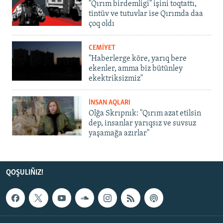
"Qırım birdemligi" işini toqtattı,
tintüv ve tutuvlar ise Qırımda daa
çoq oldı
CEMİYET
"Haberlerge köre, yarıq bere
ekenler, amma biz bütünley
ekektriksizmiz"
İNSAN AQLARI
Olğa Skrıpnık: "Qırım azat etilsin
dep, insanlar yarıqsız ve suvsuz
yaşamağa azırlar"
QOŞULIÑIZ!