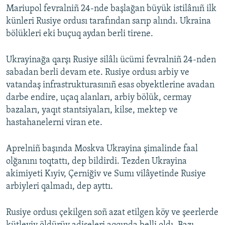
Mariupol fevralniñ 24-nde başlağan büyük istilânıñ ilk
künleri Rusiye ordusı tarafından sarıp alındı. Ukraina
bölükleri eki buçuq aydan berli tirene.
Ukrayinağa qarşı Rusiye silâlı ücümi fevralniñ 24-nden
sabadan berli devam ete. Rusiye ordusı arbiy ve
vatandaş infrastrukturasınıñ esas obyektlerine avadan
darbe endire, uçaq alanları, arbiy bölük, cermay
bazaları, yaqıt stantsiyaları, kilse, mektep ve
hastahanelerni viran ete.
Aprelniñ başında Moskva Ukrayina şimalinde faal
olğanını toqtattı, dep bildirdi. Tezden Ukrayina
akimiyeti Kıyiv, Çerniğiv ve Sumı vilâyetinde Rusiye
arbiyleri qalmadı, dep ayttı.
Rusiye ordusı çekilgen soñ azat etilgen köy ve şeerlerde