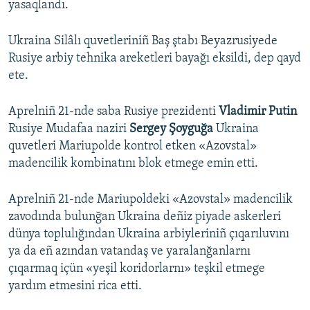
yasaqlandı.
Ukraina Silâlı quvetleriniñ Baş ştabı Beyazrusiyede
Rusiye arbiy tehnika areketleri bayağı eksildi, dep qayd
ete.
Aprelniñ 21-nde saba Rusiye prezidenti
Vladimir Putin
Rusiye Mudafaa naziri
Sergey Şoyguğa
Ukraina
quvetleri Mariupolde kontrol etken «Azovstal»
madencilik kombinatını blok etmege emin etti.
Aprelniñ 21-nde Mariupoldeki «Azovstal» madencilik
zavodında bulunğan Ukraina deñiz piyade askerleri
dünya toplulığından Ukraina arbiyleriniñ çıqarıluvını
ya da eñ azından vatandaş ve yaralanğanlarnı
çıqarmaq içün «yeşil koridorlarnı» teşkil etmege
yardım etmesini rica etti.