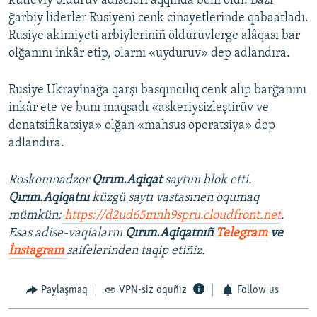
kütleviy öldürüv adiseleri aqqında belli oldı. Bazı
ğarbiy liderler Rusiyeni cenk cinayetlerinde qabaatladı.
Rusiye akimiyeti arbiyleriniñ öldürüvlerge alâqası bar
olğanını inkâr etip, olarnı «uyduruv» dep adlandıra.
Rusiye Ukrayinağa qarşı basqıncılıq cenk alıp barğanını
inkâr ete ve bunı maqsadı «askeriysizleştirüv ve
denatsifikatsiya» olğan «mahsus operatsiya» dep
adlandıra.
Roskomnadzor
Qırım.Aqiqat
saytını blok etti.
Qırım.Aqiqatnı
küzgü saytı vastasınen oqumaq
mümkün:
https://d2ud65mnh9spru.cloudfront.net
.
Esas adise-vaqialarnı
Qırım.Aqiqatnıñ
Telegram
ve
İnstagram
saifelerinden taqip etiñiz.
Paylaşmaq
VPN-siz oquñız
Follow us