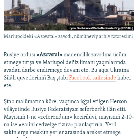
Русский
Українською
Mariupoldeki «Azovstal» zavodı, nümüneviy arhiv fotoresimi
QOŞULIÑIZ!
Rusiye ordusı
«Azovstal»
madencilik zavodına ücüm
etmege tırışa ve Mariupol deñiz limanı yaqınlarında
RFE/RS bütün saytları
avadan darbe endirmege devam ete. Bu aqta Ukraina
Silâlı quvetleriniñ Baş ştabı
Facebook saifesinde
haber
ete.
Ştab malümatına köre, vaqtınca işğal etilgen Herson
vilâyetinde Rusiye Federatsiyası seferberlik ilân etti.
Mayısnıñ 1-ne «referendum» keçirilüvi, mayısnıñ 2-10-
na ise «ealini cedvelge tizüv» planlaştırıla. Yerli
sakinlerge meskün yerler arasında areket etmege