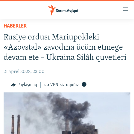
Link
açıqlığı
Esas
HABERLER
mündericege
HABERLER
Rusiye ordusı Mariupoldeki
qaytmaq
SİYASET
Baş
«Azovstal» zavodına ücüm etmege
İQTİSADİYAT
navigatsiyağa
devam ete – Ukraina Silâlı quvetleri
qaytmaq
CEMİYET
Qıdıruvğa
21 aprel 2022, 23:00
MEDENİYET
qaytmaq
Paylaşmaq
VPN-siz oquñız
İNSAN AQLARI
VİDEO
SÜRET
BLOGLAR
FİKİR