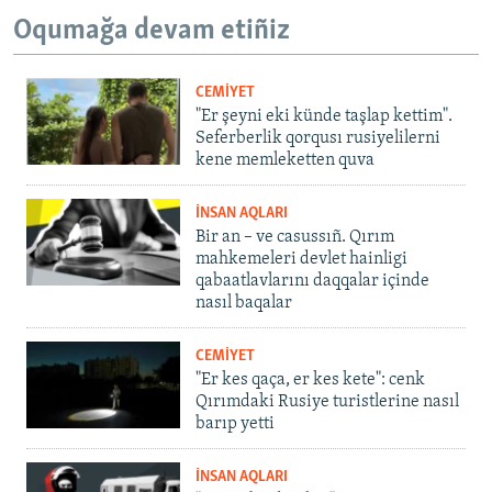
Oqumağa devam etiñiz
CEMİYET
"Er şeyni eki künde taşlap kettim".
Seferberlik qorqusı rusiyelilerni
kene memleketten quva
İNSAN AQLARI
Bir an – ve casussıñ. Qırım
mahkemeleri devlet hainligi
qabaatlavlarını daqqalar içinde
nasıl baqalar
CEMİYET
"Er kes qaça, er kes kete": cenk
Qırımdaki Rusiye turistlerine nasıl
barıp yetti
İNSAN AQLARI